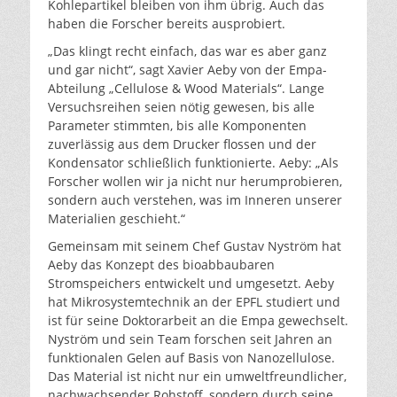
Kohlepartikel bleiben von ihm übrig. Auch das
haben die Forscher bereits ausprobiert.
„Das klingt recht einfach, das war es aber ganz
und gar nicht“, sagt Xavier Aeby von der Empa-
Abteilung „Cellulose & Wood Materials“. Lange
Versuchsreihen seien nötig gewesen, bis alle
Parameter stimmten, bis alle Komponenten
zuverlässig aus dem Drucker flossen und der
Kondensator schließlich funktionierte. Aeby: „Als
Forscher wollen wir ja nicht nur herumprobieren,
sondern auch verstehen, was im Inneren unserer
Materialien geschieht.“
Gemeinsam mit seinem Chef Gustav Nyström hat
Aeby das Konzept des bioabbaubaren
Stromspeichers entwickelt und umgesetzt. Aeby
hat Mikrosystemtechnik an der EPFL studiert und
ist für seine Doktorarbeit an die Empa gewechselt.
Nyström und sein Team forschen seit Jahren an
funktionalen Gelen auf Basis von Nanozellulose.
Das Material ist nicht nur ein umweltfreundlicher,
nachwachsender Rohstoff, sondern durch seine