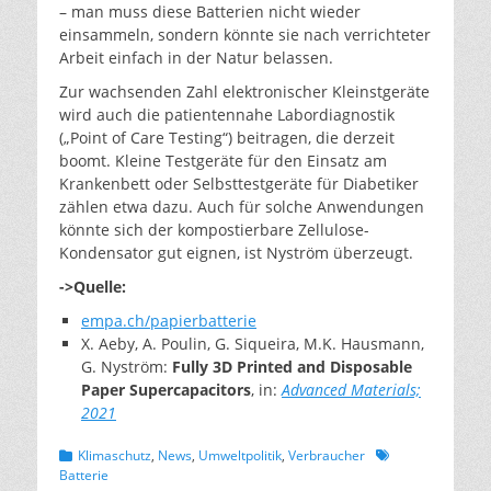
– man muss diese Batterien nicht wieder
einsammeln, sondern könnte sie nach verrichteter
Arbeit einfach in der Natur belassen.
Zur wachsenden Zahl elektronischer Kleinstgeräte
wird auch die patientennahe Labordiagnostik
(„Point of Care Testing“) beitragen, die derzeit
boomt. Kleine Testgeräte für den Einsatz am
Krankenbett oder Selbsttestgeräte für Diabetiker
zählen etwa dazu. Auch für solche Anwendungen
könnte sich der kompostierbare Zellulose-
Kondensator gut eignen, ist Nyström überzeugt.
->Quelle:
empa.ch/papierbatterie
X. Aeby, A. Poulin, G. Siqueira, M.K. Hausmann,
G. Nyström:
Fully 3D Printed and Disposable
Paper Supercapacitors
, in:
Advanced Materials;
2021
Kategorien
Schlagworte
Klimaschutz
,
News
,
Umweltpolitik
,
Verbraucher
Batterie