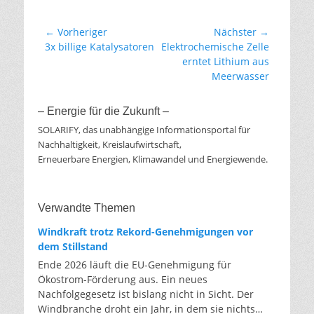
Beitragsnavigation
← Vorheriger
Nächster →
Vorheriger
Nächster
3x billige Katalysatoren
Elektrochemische Zelle
Beitrag:
Beitrag:
erntet Lithium aus
Meerwasser
– Energie für die Zukunft –
SOLARIFY, das unabhängige Informationsportal für
Nachhaltigkeit, Kreislaufwirtschaft,
Erneuerbare Energien, Klimawandel und Energiewende.
Verwandte Themen
Windkraft trotz Rekord-Genehmigungen vor
dem Stillstand
Ende 2026 läuft die EU-Genehmigung für
Ökostrom-Förderung aus. Ein neues
Nachfolgegesetz ist bislang nicht in Sicht. Der
Windbranche droht ein Jahr, in dem sie nichts