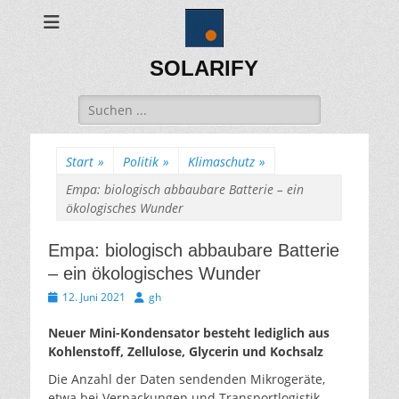
SOLARIFY
Suchen
nach:
Start
»
Politik
»
Klimaschutz
»
Empa: biologisch abbaubare Batterie – ein
ökologisches Wunder
Empa: biologisch abbaubare Batterie
– ein ökologisches Wunder
Veröffentlicht
Autor
12. Juni 2021
gh
am
Neuer Mini-Kondensator besteht lediglich aus
Kohlenstoff, Zellulose, Glycerin und Kochsalz
Die Anzahl der Daten sendenden Mikrogeräte,
etwa bei Verpackungen und Transportlogistik,