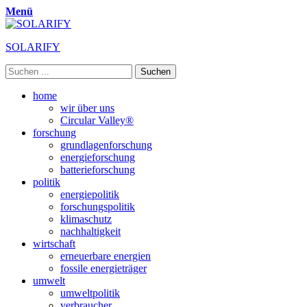
Menü
SOLARIFY
Suchen
nach:
Primäres
Zum
home
Inhalt
wir über uns
Menü
springen
Circular Valley®
forschung
grundlagenforschung
energieforschung
batterieforschung
politik
energiepolitik
forschungspolitik
klimaschutz
nachhaltigkeit
wirtschaft
erneuerbare energien
fossile energieträger
umwelt
umweltpolitik
verbraucher