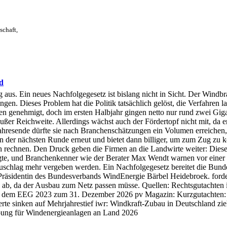
schaft,
d
s. Ein neues Nachfolgegesetz ist bislang nicht in Sicht. Der Windbra
en. Dieses Problem hat die Politik tatsächlich gelöst, die Verfahren la
den genehmigt, doch im ersten Halbjahr gingen netto nur rund zwei Gig
ßer Reichweite. Allerdings wächst auch der Fördertopf nicht mit, da er
ahresende dürfte sie nach Branchenschätzungen ein Volumen erreichen, 
t in der nächsten Runde erneut und bietet dann billiger, um zum Zug z
 rechnen. Den Druck geben die Firmen an die Landwirte weiter: Diese be
gte, und Branchenkenner wie der Berater Max Wendt warnen vor einer 
uschlag mehr vergeben werden. Ein Nachfolgegesetz bereitet die Bunde
sidentin des Bundesverbands WindEnergie Bärbel Heidebroek. fordert 
 ab, da der Ausbau zum Netz passen müsse. Quellen: Rechtsgutachten
h dem EEG 2023 zum 31. Dezember 2026 pv Magazin: Kurzgutachten: 
rte sinken auf Mehrjahrestief iwr: Windkraft-Zubau in Deutschland zi
ibung für Windenergieanlagen an Land 2026