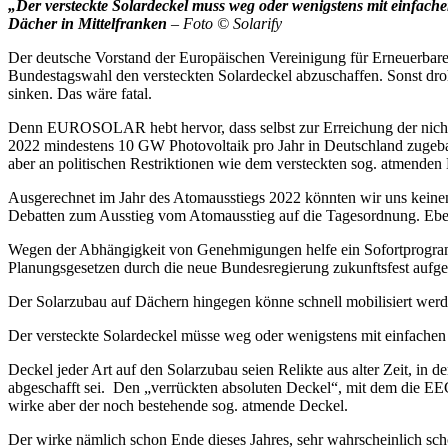
„Der versteckte Solardeckel muss weg oder wenigstens mit einfac
Dächer in Mittelfranken
– Foto © Solarify
Der deutsche Vorstand der Europäischen Vereinigung für Erneuerbar
Bundestagswahl den versteckten Solardeckel abzuschaffen. Sonst dro
sinken. Das wäre fatal.
Denn EUROSOLAR hebt hervor, dass selbst zur Erreichung der nicht 
2022 mindestens 10 GW Photovoltaik pro Jahr in Deutschland zugeba
aber an politischen Restriktionen wie dem versteckten sog. atmende
Ausgerechnet im Jahr des Atomausstiegs 2022 könnten wir uns keine
Debatten zum Ausstieg vom Atomausstieg auf die Tagesordnung. Eben
Wegen der Abhängigkeit von Genehmigungen helfe ein Sofortprogra
Planungsgesetzen durch die neue Bundesregierung zukunftsfest aufges
Der Solarzubau auf Dächern hingegen könne schnell mobilisiert werd
Der versteckte Solardeckel müsse weg oder wenigstens mit einfach
Deckel jeder Art auf den Solarzubau seien Relikte aus alter Zeit, in 
abgeschafft sei. Den „verrückten absoluten Deckel“, mit dem die EE
wirke aber der noch bestehende sog. atmende Deckel.
Der wirke nämlich schon Ende dieses Jahres, sehr wahrscheinlich sc