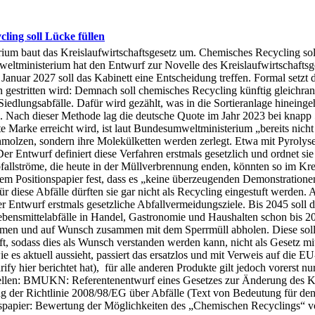
ling soll Lücke füllen
erium baut das Kreislaufwirtschaftsgesetz um. Chemisches Recycling sol
weltministerium hat den Entwurf zur Novelle des Kreislaufwirtschaft
anuar 2027 soll das Kabinett eine Entscheidung treffen. Formal setzt 
en gestritten wird: Demnach soll chemisches Recycling künftig gleichr
r Siedlungsabfälle. Dafür wird gezählt, was in die Sortieranlage hinein
ing. Nach dieser Methode lag die deutsche Quote im Jahr 2023 bei knapp
te Marke erreicht wird, ist laut Bundesumweltministerium „bereits nich
hmolzen, sondern ihre Molekülketten werden zerlegt. Etwa mit Pyrolyse
 Entwurf definiert diese Verfahren erstmals gesetzlich und ordnet sie a
allströme, die heute in der Müllverbrennung enden, könnten so im Kreis
 Positionspapier fest, dass es „keine überzeugenden Demonstrationen”
 diese Abfälle dürften sie gar nicht als Recycling eingestuft werden. A
r Entwurf erstmals gesetzliche Abfallvermeidungsziele. Bis 2045 soll d
ebensmittelabfälle in Handel, Gastronomie und Haushalten schon bis 2
n und auf Wunsch zusammen mit dem Sperrmüll abholen. Diese solle
, sodass dies als Wunsch verstanden werden kann, nicht als Gesetz mit 
 es aktuell aussieht, passiert das ersatzlos und mit Verweis auf die E
y hier berichtet hat), für alle anderen Produkte gilt jedoch vorerst n
ellen: BMUKN: Referentenentwurf eines Gesetzes zur Änderung des Kreis
ng der Richtlinie 2008/98/EG über Abfälle (Text von Bedeutung für 
spapier: Bewertung der Möglichkeiten des „Chemischen Recyclings“ v