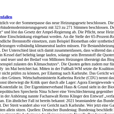
enfallen
zlich vor der Sommerpause das neue Heizungsgesetz beschlossen. Die 
ebäudemodernisierungsgesetz mit 323 zu 271 Stimmen beschlossen. Der
“ und löst das Gesetz der Ampel-Regierung ab. Die Pflicht, neue Hei
 ohne Einschränkung eingebaut werden. An die Stelle der 65-Prozent-Re
dliche Brennstoffe einsetzen, zum Beispiel Biomethan oder synthetisch
Heizungen vollständig klimaneutral laufen müssen. Für Bestandsheizun
Der Unterschied lässt sich damit zusammenfassen, dass während das alt
n Kessel darf beliebig lange laufen, solange sein Brennstoff die Quote
 und teuer und der Bedarf von Millionen Heizungen übersteigt das Biog
chenspiel zulasten des Klimaschutzes“. Die Quoten gelten zudem nur fü
ify im Mai berichtet hat. Mitten in der Fußball-WM setzte die Koalitio
nicht prüfen zu können, per Eilantrag nach Karlsruhe. Das Gericht wie
 von den Grünen. Wirtschaftsministerin Katherina Reiche (CDU) nennt 
st überwiegt die Kritik quer durch alle Lager: Agora Energiewende wa
Kostenfalle ist. Der Eigentümerverband Haus & Grund sieht in der Biot
giepolitischen Sprecherin Nina Scheer eine Verschlechterung gegenübe
d in der Anhörung nannte Fachanwalt Remo Klinger den Entwurf „verfa
. Ein ähnlicher Fall ist bereits bekannt: 2021 beanstandete das Bunde
ft. Der Streit wandert also vor Gericht nach Karlsruhe. Wer jetzt eine
iten allein sitzen. Quellen: Deutscher Bundestag: Bundestag beschlie