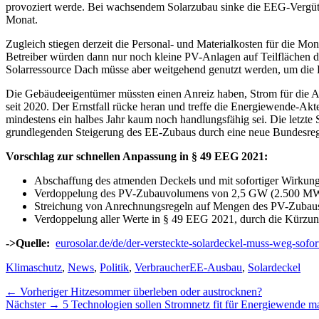
provoziert werde. Bei wachsendem Solarzubau sinke die EEG-Vergütu
Monat.
Zugleich stiegen derzeit die Personal- und Materialkosten für die 
Betreiber würden dann nur noch kleine PV-Anlagen auf Teilflächen d
Solarressource Dach müsse aber weitgehend genutzt werden, um die 
Die Gebäudeeigentümer müssten einen Anreiz haben, Strom für die Al
seit 2020. Der Ernstfall rücke heran und treffe die Energiewende-A
mindestens ein halbes Jahr kaum noch handlungsfähig sei. Die letzte
grundlegenden Steigerung des EE-Zubaus durch eine neue Bundesreg
Vorschlag zur schnellen Anpassung in § 49 EEG 2021:
Abschaffung des atmenden Deckels und mit sofortiger Wirkung 
Verdoppelung des PV-Zubauvolumens von 2,5 GW (2.500 M
Streichung von Anrechnungsregeln auf Mengen des PV-Zubaus
Verdoppelung aller Werte in § 49 EEG 2021, durch die Kürzungs
->Quelle:
eurosolar.de/de/der-versteckte-solardeckel-muss-weg-sofo
Kategorien
Schlagworte
Klimaschutz
,
News
,
Politik
,
Verbraucher
EE-Ausbau
,
Solardeckel
Beitragsnavigation
Vorheriger
← Vorheriger
Hitzesommer überleben oder austrocknen?
Nächster
Beitrag:
Nächster →
5 Technologien sollen Stromnetz fit für Energiewende 
Beitrag: