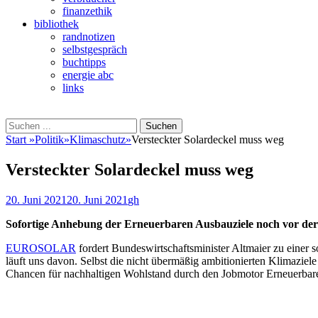
finanzethik
bibliothek
randnotizen
selbstgespräch
buchtipps
energie abc
links
Suchen
Suchen
nach:
Start
»
Politik
»
Klimaschutz
»
Versteckter Solardeckel muss weg
Versteckter Solardeckel muss weg
Veröffentlicht
Autor
20. Juni 2021
20. Juni 2021
gh
am
Sofortige Anhebung der Erneuerbaren Ausbauziele noch vor der
EUROSOLAR
fordert Bundeswirtschaftsminister Altmaier zu einer 
läuft uns davon. Selbst die nicht übermäßig ambitionierten Klimazie
Chancen für nachhaltigen Wohlstand durch den Jobmotor Erneuerbare 