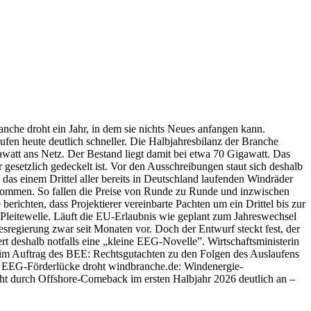
nche droht ein Jahr, in dem sie nichts Neues anfangen kann.
ufen heute deutlich schneller. Die Halbjahresbilanz der Branche
awatt ans Netz. Der Bestand liegt damit bei etwa 70 Gigawatt. Das
 gesetzlich gedeckelt ist. Vor den Ausschreibungen staut sich deshalb
das einem Drittel aller bereits in Deutschland laufenden Windräder
u kommen. So fallen die Preise von Runde zu Runde und inzwischen
richten, dass Projektierer vereinbarte Pachten um ein Drittel bis zur
Pleitewelle. Läuft die EU-Erlaubnis wie geplant zum Jahreswechsel
sregierung zwar seit Monaten vor. Doch der Entwurf steckt fest, der
deshalb notfalls eine „kleine EEG-Novelle”. Wirtschaftsministerin
 im Auftrag des BEE: Rechtsgutachten zu den Folgen des Auslaufens
EEG-Förderlücke droht windbranche.de: Windenergie-
eht durch Offshore-Comeback im ersten Halbjahr 2026 deutlich an –