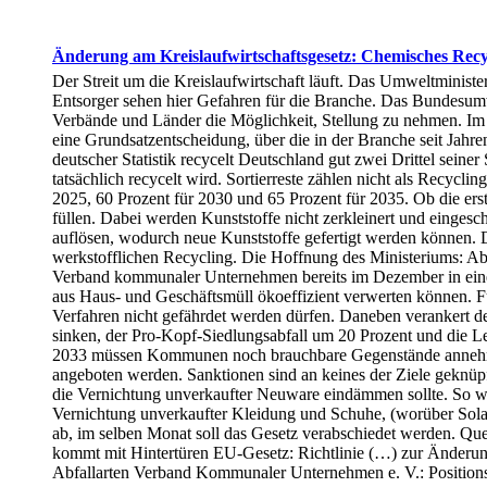
Änderung am Kreislaufwirtschaftsgesetz: Chemisches Recyc
Der Streit um die Kreislaufwirtschaft läuft. Das Umweltminist
Entsorger sehen hier Gefahren für die Branche. Das Bundesum
Verbände und Länder die Möglichkeit, Stellung zu nehmen. Im J
eine Grundsatzentscheidung, über die in der Branche seit Jahr
deutscher Statistik recycelt Deutschland gut zwei Drittel seine
tatsächlich recycelt wird. Sortierreste zählen nicht als Recycl
2025, 60 Prozent für 2030 und 65 Prozent für 2035. Ob die ers
füllen. Dabei werden Kunststoffe nicht zerkleinert und eingesc
auflösen, wodurch neue Kunststoffe gefertigt werden können. Der
werkstofflichen Recycling. Die Hoffnung des Ministeriums: Abf
Verband kommunaler Unternehmen bereits im Dezember in einem
aus Haus- und Geschäftsmüll ökoeffizient verwerten können. Für
Verfahren nicht gefährdet werden dürfen. Daneben verankert de
sinken, der Pro-Kopf-Siedlungsabfall um 20 Prozent und die L
2033 müssen Kommunen noch brauchbare Gegenstände annehme
angeboten werden. Sanktionen sind an keines der Ziele geknüpft
die Vernichtung unverkaufter Neuware eindämmen sollte. So wie
Vernichtung unverkaufter Kleidung und Schuhe, (worüber Solarif
ab, im selben Monat soll das Gesetz verabschiedet werden. Qu
kommt mit Hintertüren EU-Gesetz: Richtlinie (…) zur Änderu
Abfallarten Verband Kommunaler Unternehmen e. V.: Position