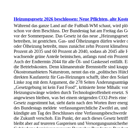
Heizungsgesetz 2026 beschlossen: Neue Pflichten, alte Kost
Während das ganze Land auf die Fußball-WM schaut, wird plöt
schon vor dem Beschluss. Der Bundestag hat am Freitag das G
vor der Sommerpause. Das Gesetz ist das neue „Heizungsgesetz
betreiben, ist gestrichen. Gas- und Ölheizungen dürfen wieder
oder Ölheizung betreibt, muss zunächst zehn Prozent klimafreun
Prozent ab 2035 und 60 Prozent ab 2040, sodass ab 2045 alle 
wachsende grüne Anteile beimischen, anfangs rund ein Prozent. 
Auch der Endtermin 2044 für alle Öl- und Gaskessel entfällt. Ei
die Betriebskosten. Denn klimaneutrale Brennstoffe sind knapp
Ökostromanbieters Naturstrom, nennt das ein „politisches Hüt
direkten Kaufanreiz für Gas-Heizungen schafft, über den Solar
Linke zog mit dem Argument, die 278 Seiten Änderungsanträge 
„Gesetzgebung ist kein Fast Food”, kritisierte Irene Mihalic
Heizungszwänge würden durch Technologieoffenheit ersetzt. Son
angewiesen bleiben, was bei einem steigenden CO2-Preis eine 
Gesetz zugestimmt hat, sieht darin nach den Worten ihrer ener
des Bundestags meldete verfassungsrechtliche Zweifel an, un
kündigte am Tag des Beschlusses eine Verfassungsbeschwerde an
die Zukunft verschob. Ein Punkt, der auch dieses Gesetz betrif
bleibt aber auf teureren Gaspreisen und Versorgungsunsicherhe