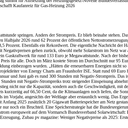
 stimmt für Aufsetzung der Heizungsgesetz-Novelle Bundesverfassung
 schafft Kaufanreiz für Gas-Heizung 2026
tstunde springen. Anders der Strompreis. Er blieb beinahe stehen. Das
ten Halbjahr 2026 rund 62 Prozent der öffentlichen Nettostromerzeugung
Prozent. Ebenfalls ein Rekordwert. Die eigentliche Nachricht der Halb
t Negativpreisen gehen zurück, obwohl mehr Solarstrom im Netz war als
ein Gaskraftwerk für rund 133 Euro je Megawattstunde. Nach der bish
en Preis für alle. Doch im März kostete Strom im Durchschnitt nur 95
bildung einbezogen wurden. „Hätten die erneuerbaren Energien nicht so
ojektleiter von Energy Charts am Fraunhofer ISE. Statt rund 69 Euro 
nuar und Juni gab es rund 300 Stunden mit Negativ-Strompreis. Das ist
ie Stunden mit Negativ-Strompreiks trotz steigender Einspeisung abnehm
stieg nicht nur die Kapazität, sondern auch die Geschwindigkeit, mit
eis kurzzeitig auf 66,50 Cent, da die Klimaanlagen noch liefen, die So
 im Vorjahr, angesichts der Weltlage aber erstaunlich wenig. Das Ergeb
 Anfang 2025 zusätzlich 20 Gigawatt Batteriespeicher am Netz gestand
nur noch ein Bruchteil. Eine Speicherstrategie hat die Bundesregierun
rstrom europaweit auf dem Vormarsch Bundesverband Solarwirtschaft: B
Erzeugung, Zubau pv magazine: Weniger Negativpreise als 2025: Erstes 