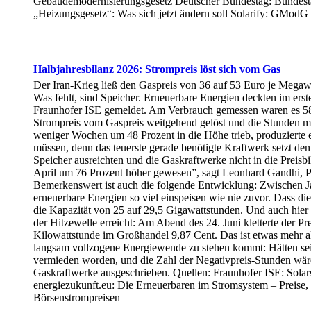
Gebäudemodernisierungsgesetz Deutscher Bundestag: Bundestag
„Heizungsgesetz“: Was sich jetzt ändern soll Solarify: GModG
Halbjahresbilanz 2026: Strompreis löst sich vom Gas
Der Iran-Krieg ließ den Gaspreis von 36 auf 53 Euro je Megawat
Was fehlt, sind Speicher. Erneuerbare Energien deckten im ers
Fraunhofer ISE gemeldet. Am Verbrauch gemessen waren es 58,5 
Strompreis vom Gaspreis weitgehend gelöst und die Stunden mi
weniger Wochen um 48 Prozent in die Höhe trieb, produzierte 
müssen, denn das teuerste gerade benötigte Kraftwerk setzt d
Speicher ausreichten und die Gaskraftwerke nicht in die Preis
April um 76 Prozent höher gewesen”, sagt Leonhard Gandhi, Pr
Bemerkenswert ist auch die folgende Entwicklung: Zwischen Ja
erneuerbare Energien so viel einspeisen wie nie zuvor. Dass d
die Kapazität von 25 auf 29,5 Gigawattstunden. Und auch hier 
der Hitzewelle erreicht: Am Abend des 24. Juni kletterte der Pr
Kilowattstunde im Großhandel 9,87 Cent. Das ist etwas mehr als
langsam vollzogene Energiewende zu stehen kommt: Hätten seit
vermieden worden, und die Zahl der Negativpreis-Stunden wäre 
Gaskraftwerke ausgeschrieben. Quellen: Fraunhofer ISE: Sola
energiezukunft.eu: Die Erneuerbaren im Stromsystem – Preise, 
Börsenstrompreisen