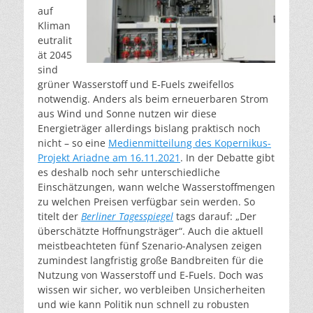
auf
Kliman
eutralit
ät 2045
sind
grüner Wasserstoff und E-Fuels zweifellos
notwendig. Anders als beim erneuerbaren Strom
aus Wind und Sonne nutzen wir diese
Energieträger allerdings bislang praktisch noch
nicht – so eine
Medienmitteilung des Kopernikus-
Projekt Ariadne am 16.11.2021
. In der Debatte gibt
es deshalb noch sehr unterschiedliche
Einschätzungen, wann welche Wasserstoffmengen
zu welchen Preisen verfügbar sein werden. So
titelt der
Berliner Tagesspiegel
tags darauf: „Der
überschätzte Hoffnungsträger“. Auch die aktuell
meistbeachteten fünf Szenario-Analysen zeigen
zumindest langfristig große Bandbreiten für die
Nutzung von Wasserstoff und E-Fuels. Doch was
wissen wir sicher, wo verbleiben Unsicherheiten
und wie kann Politik nun schnell zu robusten