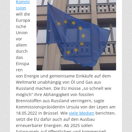
Kommi
ssion
will die
Europä
ische
Union
vor
allem
durch
das
Einspa
ren
von Energie und gemeinsame Einkäufe auf dem
Weltmarkt unabhängig von Öl und Gas aus
Russland machen. Die EU müsse „so schnell wie
möglich“ ihre Abhängigkeit von fossilen
Brennstoffen aus Russland verringern, sagte
Kommissionspräsidentin Ursula von der Leyen am
18.05.2022 in Brüssel. Wie
viele Medien
berichten,
setzt die EU dafür auch auf den Ausbau
erneuerbarer Energien. Ab 2025 sollen
Solarpanels auf öffentlichen und kommerziell