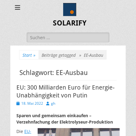
SOLARIFY
Suchen
nach:
Start
»
Beiträge getagged »
EE-Ausbau
Schlagwort:
EE-Ausbau
EU: 300 Milliarden Euro für Energie-
Unabhängigkeit von Putin
Veröffentlicht
Autor
18. Mai 2022
gh
am
Sparen und gemeinsam einkaufen –
Verzehnfachung der Elektrolyseur-Produktion
Die
EU-