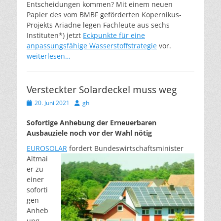
Entscheidungen kommen? Mit einem neuen
Papier des vom BMBF geförderten Kopernikus-
Projekts Ariadne legen Fachleute aus sechs
Instituten*) jetzt
Eckpunkte für eine
anpassungsfähige Wasserstoffstrategie
vor.
weiterlesen…
Versteckter Solardeckel muss weg
Veröffentlicht
Autor
20. Juni 2021
gh
am
Sofortige Anhebung der Erneuerbaren
Ausbauziele noch vor der Wahl nötig
EUROSOLAR
fordert Bundeswirtschaftsminister
Altmai
er zu
einer
soforti
gen
Anheb
ung