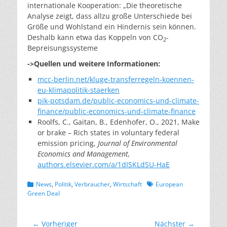
internationale Kooperation: „Die theoretische
Analyse zeigt, dass allzu große Unterschiede bei
Größe und Wohlstand ein Hindernis sein können.
Deshalb kann etwa das Koppeln von CO
-
2
Bepreisungssysteme
->Quellen und w
eitere Informationen:
mcc-berlin.net/kluge-transferregeln-koennen-
eu-klimapolitik-staerken
pik-potsdam.de/public-economics-und-climate-
finance/public-economics-und-climate-finance
Roolfs, C., Gaitan, B., Edenhofer, O., 2021, Make
or brake – Rich states in voluntary federal
emission pricing,
Journal of Environmental
Economics and Management,
authors.elsevier.com/a/1dISKLdSU-HaE
Kategorien
Schlagworte
News
,
Politik
,
Verbraucher
,
Wirtschaft
European
Green Deal
Beitragsnavigation
← Vorheriger
Nächster →