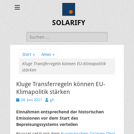
SOLARIFY
Suchen
nach:
Start
»
News
»
Kluge Transferregeln können EU-Klimapolitik
stärken
Kluge Transferregeln können EU-
Klimapolitik stärken
Veröffentlicht
Autor
28. Juni 2021
gh
am
Einnahmen entsprechend der historischen
Emissionen vor dem Start des
Bepreisungssystems verteilen
Brüssel setzt mit dem
Europäischen Grünen Deal