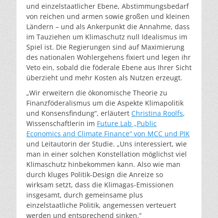
und einzelstaatlicher Ebene, Abstimmungsbedarf
von reichen und armen sowie großen und kleinen
Ländern – und als Ankerpunkt die Annahme, dass
im Tauziehen um Klimaschutz null Idealismus im
Spiel ist. Die Regierungen sind auf Maximierung
des nationalen Wohlergehens fixiert und legen ihr
Veto ein, sobald die föderale Ebene aus Ihrer Sicht
überzieht und mehr Kosten als Nutzen erzeugt.
„Wir erweitern die ökonomische Theorie zu
Finanzföderalismus um die Aspekte Klimapolitik
und Konsensfindung“, erläutert
Christina Roolfs
,
Wissenschaftlerin im
Future Lab „Public
Economics and Climate Finance“ von MCC und PIK
und Leitautorin der Studie. „Uns interessiert, wie
man in einer solchen Konstellation möglichst viel
Klimaschutz hinbekommen kann. Also wie man
durch kluges Politik-Design die Anreize so
wirksam setzt, dass die Klimagas-Emissionen
insgesamt, durch gemeinsame plus
einzelstaatliche Politik, angemessen verteuert
werden und entsprechend sinken.“