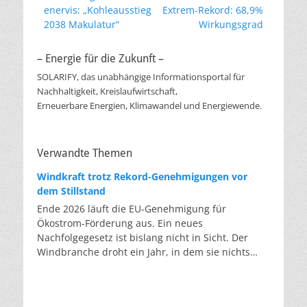
Vorheriger
Nächster
enervis: „Kohleausstieg
Extrem-Rekord: 68,9%
Beitrag:
Beitrag:
2038 Makulatur“
Wirkungsgrad
– Energie für die Zukunft –
SOLARIFY, das unabhängige Informationsportal für
Nachhaltigkeit, Kreislaufwirtschaft,
Erneuerbare Energien, Klimawandel und Energiewende.
Verwandte Themen
Windkraft trotz Rekord-Genehmigungen vor
dem Stillstand
Ende 2026 läuft die EU-Genehmigung für
Ökostrom-Förderung aus. Ein neues
Nachfolgegesetz ist bislang nicht in Sicht. Der
Windbranche droht ein Jahr, in dem sie nichts
Neues anfangen kann. Jahrelang scheiterte die
Windkraft an schleppenden Genehmigungen.
Dieses Problem hat die Politik tatsächlich gelöst,