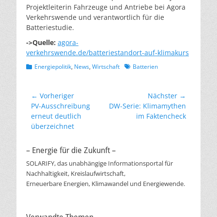
Projektleiterin Fahrzeuge und Antriebe bei Agora
Verkehrswende und verantwortlich für die
Batteriestudie.
->Quelle:
agora-
verkehrswende.de/batteriestandort-auf-klimakurs
Kategorien
Schlagworte
Energiepolitik
,
News
,
Wirtschaft
Batterien
Beitragsnavigation
← Vorheriger
Nächster →
Vorheriger
Nächster
PV-Ausschreibung
DW-Serie: Klimamythen
Beitrag:
Beitrag:
erneut deutlich
im Faktencheck
überzeichnet
– Energie für die Zukunft –
SOLARIFY, das unabhängige Informationsportal für
Nachhaltigkeit, Kreislaufwirtschaft,
Erneuerbare Energien, Klimawandel und Energiewende.