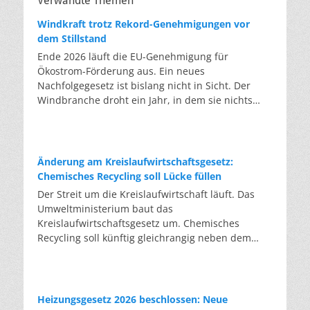
Verwandte Themen
Windkraft trotz Rekord-Genehmigungen vor
dem Stillstand
Ende 2026 läuft die EU-Genehmigung für
Ökostrom-Förderung aus. Ein neues
Nachfolgegesetz ist bislang nicht in Sicht. Der
Windbranche droht ein Jahr, in dem sie nichts
Neues anfangen kann. Jahrelang scheiterte die
Windkraft an schleppenden Genehmigungen.
Dieses Problem hat die Politik tatsächlich gelöst,
die Verfahren laufen heute deutlich schneller. Die
Änderung am Kreislaufwirtschaftsgesetz:
Halbjahresbilanz der Branche bestätigt dieses
Chemisches Recycling soll Lücke füllen
Muster: So viele Windräder wie nie zuvor wurden
Der Streit um die Kreislaufwirtschaft läuft. Das
genehmigt, doch im ersten Halbjahr gingen netto
Umweltministerium baut das
nur rund zwei Gigawatt ans Netz. Der Bestand
Kreislaufwirtschaftsgesetz um. Chemisches
liegt damit bei etwa 70 Gigawatt. Das gesetzliche
Recycling soll künftig gleichrangig neben dem
Zwischenziel von 84 Gigawatt zum Jahresende ist
klassischen Recycling stehen. Die Entsorger sehen
außer Reichweite. Allerdings wächst auch der
hier Gefahren für die Branche. Das
Fördertopf nicht mit, da er gesetzlich gedeckelt
Bundesumweltministerium hat den Entwurf zur
ist. Vor den Ausschreibungen staut sich deshalb
Novelle des Kreislaufwirtschaftsgesetzes (KrWG)
Heizungsgesetz 2026 beschlossen: Neue
eine immer länger werdende Schlange baureifer