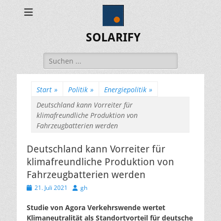
SOLARIFY
Suchen
nach:
Start
»
Politik
»
Energiepolitik
»
Deutschland kann Vorreiter für
klimafreundliche Produktion von
Fahrzeugbatterien werden
Deutschland kann Vorreiter für
klimafreundliche Produktion von
Fahrzeugbatterien werden
Veröffentlicht
Autor
21. Juli 2021
gh
am
Studie von Agora Verkehrswende wertet
Klimaneutralität als Standortvorteil für deutsche