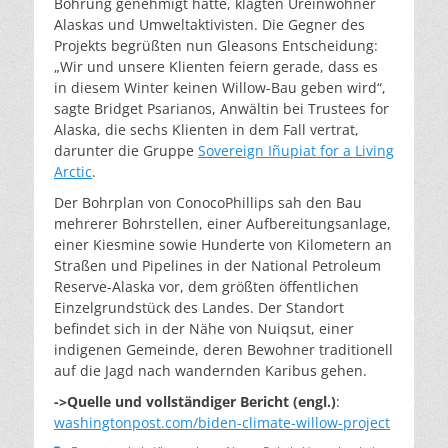
Bohrung genehmigt hatte, klagten Ureinwohner
Alaskas und Umweltaktivisten. Die Gegner des
Projekts begrüßten nun Gleasons Entscheidung:
„Wir und unsere Klienten feiern gerade, dass es
in diesem Winter keinen Willow-Bau geben wird“,
sagte Bridget Psarianos, Anwältin bei Trustees for
Alaska, die sechs Klienten in dem Fall vertrat,
darunter die Gruppe
Sovereign Iñupiat for a Living
Arctic
.
Der Bohrplan von ConocoPhillips sah den Bau
mehrerer Bohrstellen, einer Aufbereitungsanlage,
einer Kiesmine sowie Hunderte von Kilometern an
Straßen und Pipelines in der National Petroleum
Reserve-Alaska vor, dem größten öffentlichen
Einzelgrundstück des Landes. Der Standort
befindet sich in der Nähe von Nuiqsut, einer
indigenen Gemeinde, deren Bewohner traditionell
auf die Jagd nach wandernden Karibus gehen.
->Quelle und vollständiger Bericht (engl.)
:
washingtonpost.com/biden-climate-willow-project