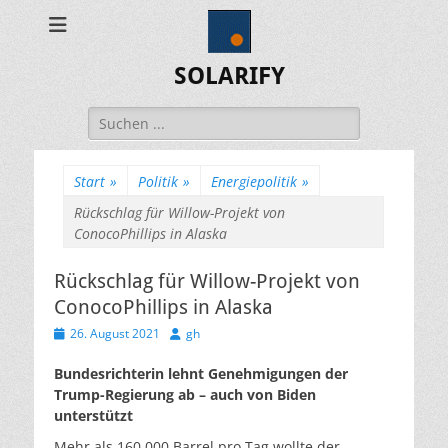
SOLARIFY
Suchen
nach:
Start
»
Politik
»
Energiepolitik
»
Rückschlag für Willow-Projekt von
ConocoPhillips in Alaska
Rückschlag für Willow-Projekt von
ConocoPhillips in Alaska
Veröffentlicht
Autor
26. August 2021
gh
am
Bundesrichterin lehnt Genehmigungen der
Trump-Regierung ab – auch von Biden
unterstützt
Mehr als 160.000 Barrel pro Tag wollte der