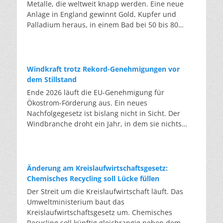
Metalle, die weltweit knapp werden. Eine neue
Anlage in England gewinnt Gold, Kupfer und
Palladium heraus, in einem Bad bei 50 bis 80
Grad, statt wie bisher im Hochofen. Klassisches
Metallrecycling schmilzt Leiterplatten und
Kabelreste bei mehreren hundert bis über
tausend Grad ein. Energieintensiv und nur im
Windkraft trotz Rekord-Genehmigungen vor
industriellen Großmaßstab möglich. Das Londoner
dem Stillstand
Start-up DEScycle hat im englischen Teesside eine
Ende 2026 läuft die EU-Genehmigung für
Demonstrationsanlage eröffnet, die ohne diese
Ökostrom-Förderung aus. Ein neues
Hitze auskommt: Ein chemisches Bad löst die
Nachfolgegesetz ist bislang nicht in Sicht. Der
Metalle bei 50 bis 80 Grad heraus, statt sie
Windbranche droht ein Jahr, in dem sie nichts
einzuschmelzen. Das Verfahren heißt Iono-
Neues anfangen kann. Jahrelang scheiterte die
Metallurgie und nutzt eine Salzmischung, bei der
Windkraft an schleppenden Genehmigungen.
sich Bestandteile chemisch anziehen. Ein
Dieses Problem hat die Politik tatsächlich gelöst,
Katalysator entzieht den Metallatomen in der
die Verfahren laufen heute deutlich schneller. Die
Änderung am Kreislaufwirtschaftsgesetz:
Platine Elektronen und macht sie dadurch löslich.
Halbjahresbilanz der Branche bestätigt dieses
Chemisches Recycling soll Lücke füllen
Unterschiedliche Lösungsmittel-Rezepturen holen
Muster: So viele Windräder wie nie zuvor wurden
Der Streit um die Kreislaufwirtschaft läuft. Das
gezielt einzelne Metalle heraus. Zuerst Kupfer,
genehmigt, doch im ersten Halbjahr gingen netto
Umweltministerium baut das
Silber und Palladium, danach separat das Gold.
nur rund zwei Gigawatt ans Netz. Der Bestand
Kreislaufwirtschaftsgesetz um. Chemisches
Das Plastik der Platinen bleibt dabei
liegt damit bei etwa 70 Gigawatt. Das gesetzliche
Recycling soll künftig gleichrangig neben dem