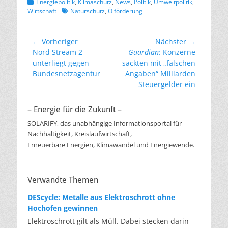
Kategorien
Energiepolitik
,
Klimaschutz
,
News
,
Politik
,
Umweltpolitik
,
Schlagworte
Wirtschaft
Naturschutz
,
Ölförderung
Beitragsnavigation
← Vorheriger
Nächster →
Vorheriger
Nächster
Nord Stream 2
Guardian
: Konzerne
Beitrag:
Beitrag:
unterliegt gegen
sackten mit „falschen
Bundesnetzagentur
Angaben“ Milliarden
Steuergelder ein
– Energie für die Zukunft –
SOLARIFY, das unabhängige Informationsportal für
Nachhaltigkeit, Kreislaufwirtschaft,
Erneuerbare Energien, Klimawandel und Energiewende.
Verwandte Themen
DEScycle: Metalle aus Elektroschrott ohne
Hochofen gewinnen
Elektroschrott gilt als Müll. Dabei stecken darin