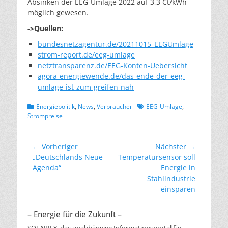
Absinken der EEG-Umlage 2022 auf 3,3 Ct/kWh
möglich gewesen.
->Quellen:
bundesnetzagentur.de/20211015_EEGUmlage
strom-report.de/eeg-umlage
netztransparenz.de/EEG-Konten-Uebersicht
agora-energiewende.de/das-ende-der-eeg-
umlage-ist-zum-greifen-nah
Kategorien
Schlagworte
Energiepolitik
,
News
,
Verbraucher
EEG-Umlage
,
Strompreise
Beitragsnavigation
← Vorheriger
Nächster →
Vorheriger
Nächster
„Deutschlands Neue
Temperatursensor soll
Beitrag:
Beitrag:
Agenda“
Energie in
Stahlindustrie
einsparen
– Energie für die Zukunft –
SOLARIFY, das unabhängige Informationsportal für