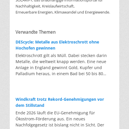
Nachhaltigkeit, Kreislaufwirtschaft,
Erneuerbare Energien, Klimawandel und Energiewende.
Verwandte Themen
DEScycle: Metalle aus Elektroschrott ohne
Hochofen gewinnen
Elektroschrott gilt als Müll. Dabei stecken darin
Metalle, die weltweit knapp werden. Eine neue
Anlage in England gewinnt Gold, Kupfer und
Palladium heraus, in einem Bad bei 50 bis 80
Grad, statt wie bisher im Hochofen. Klassisches
Metallrecycling schmilzt Leiterplatten und
Kabelreste bei mehreren hundert bis über
tausend Grad ein. Energieintensiv und nur im
Windkraft trotz Rekord-Genehmigungen vor
industriellen Großmaßstab möglich. Das Londoner
dem Stillstand
Start-up DEScycle hat im englischen Teesside eine
Ende 2026 läuft die EU-Genehmigung für
Demonstrationsanlage eröffnet, die ohne diese
Ökostrom-Förderung aus. Ein neues
Hitze auskommt: Ein chemisches Bad löst die
Nachfolgegesetz ist bislang nicht in Sicht. Der
Metalle bei 50 bis 80 Grad heraus, statt sie