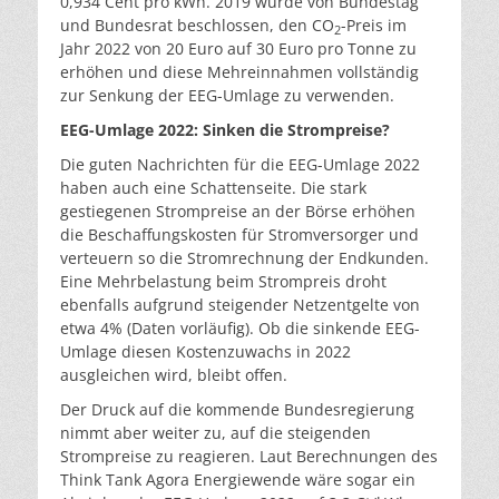
0,934 Cent pro kWh. 2019 wurde von Bundestag
und Bundesrat beschlossen, den CO
-Preis im
2
Jahr 2022 von 20 Euro auf 30 Euro pro Tonne zu
erhöhen und diese Mehreinnahmen vollständig
zur Senkung der EEG-Umlage zu verwenden.
EEG-Umlage 2022: Sinken die Strompreise?
Die guten Nachrichten für die EEG-Umlage 2022
haben auch eine Schattenseite. Die stark
gestiegenen Strompreise an der Börse erhöhen
die Beschaffungskosten für Stromversorger und
verteuern so die Stromrechnung der Endkunden.
Eine Mehrbelastung beim Strompreis droht
ebenfalls aufgrund steigender Netzentgelte von
etwa 4% (Daten vorläufig). Ob die sinkende EEG-
Umlage diesen Kostenzuwachs in 2022
ausgleichen wird, bleibt offen.
Der Druck auf die kommende Bundesregierung
nimmt aber weiter zu, auf die steigenden
Strompreise zu reagieren. Laut Berechnungen des
Think Tank Agora Energiewende wäre sogar ein