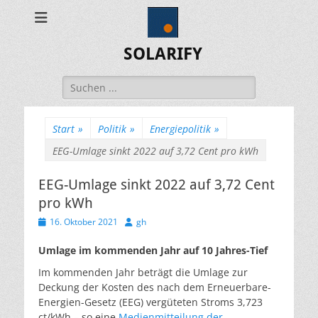
SOLARIFY
Suchen
nach:
Start
»
Politik
»
Energiepolitik
»
EEG-Umlage sinkt 2022 auf 3,72 Cent pro kWh
EEG-Umlage sinkt 2022 auf 3,72 Cent
pro kWh
Veröffentlicht
Autor
16. Oktober 2021
gh
am
Umlage im kommenden Jahr auf 10 Jahres-Tief
Im kommenden Jahr beträgt die Umlage zur
Deckung der Kosten des nach dem Erneuerbare-
Energien-Gesetz (EEG) vergüteten Stroms 3,723
ct/kWh – so eine
Medienmitteilung der