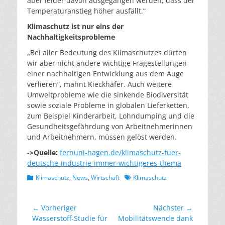
aber leider davon ausgegangen werden, dass der
Temperaturanstieg höher ausfällt.“
Klimaschutz ist nur eins der
Nachhaltigkeitsprobleme
„Bei aller Bedeutung des Klimaschutzes dürfen
wir aber nicht andere wichtige Fragestellungen
einer nachhaltigen Entwicklung aus dem Auge
verlieren“, mahnt Kieckhäfer. Auch weitere
Umweltprobleme wie die sinkende Biodiversität
sowie soziale Probleme in globalen Lieferketten,
zum Beispiel Kinderarbeit, Lohndumping und die
Gesundheitsgefährdung von Arbeitnehmerinnen
und Arbeitnehmern, müssen gelöst werden.
->Quelle:
fernuni-hagen.de/klimaschutz-fuer-
deutsche-industrie-immer-wichtigeres-thema
Kategorien
Schlagworte
Klimaschutz
,
News
,
Wirtschaft
Klimaschutz
Beitragsnavigation
← Vorheriger
Nächster →
Vorheriger
Nächster
Wasserstoff-Studie für
Mobilitätswende dank