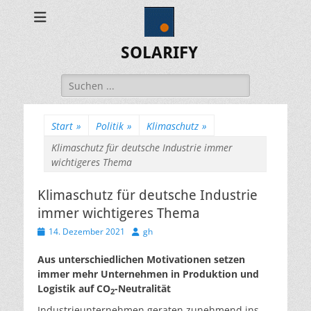
SOLARIFY
Suchen
nach:
Start
»
Politik
»
Klimaschutz
»
Klimaschutz für deutsche Industrie immer
wichtigeres Thema
Klimaschutz für deutsche Industrie
immer wichtigeres Thema
Veröffentlicht
Autor
14. Dezember 2021
gh
am
Aus unterschiedlichen Motivationen setzen
immer mehr Unternehmen in Produktion und
Logistik auf CO
-Neutralität
2
Industrieunternehmen geraten zunehmend ins