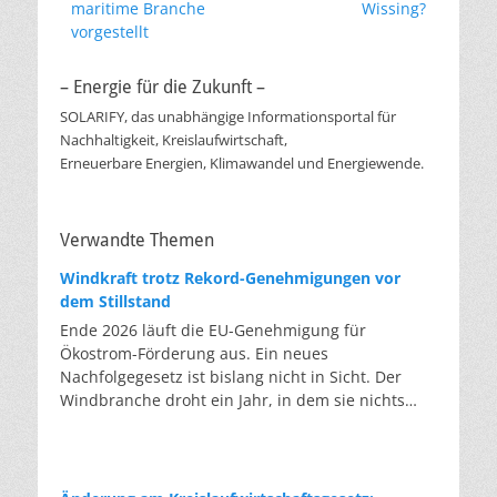
Beitrag:
Beitrag:
maritime Branche
Wissing?
vorgestellt
– Energie für die Zukunft –
SOLARIFY, das unabhängige Informationsportal für
Nachhaltigkeit, Kreislaufwirtschaft,
Erneuerbare Energien, Klimawandel und Energiewende.
Verwandte Themen
Windkraft trotz Rekord-Genehmigungen vor
dem Stillstand
Ende 2026 läuft die EU-Genehmigung für
Ökostrom-Förderung aus. Ein neues
Nachfolgegesetz ist bislang nicht in Sicht. Der
Windbranche droht ein Jahr, in dem sie nichts
Neues anfangen kann. Jahrelang scheiterte die
Windkraft an schleppenden Genehmigungen.
Dieses Problem hat die Politik tatsächlich gelöst,
die Verfahren laufen heute deutlich schneller. Die