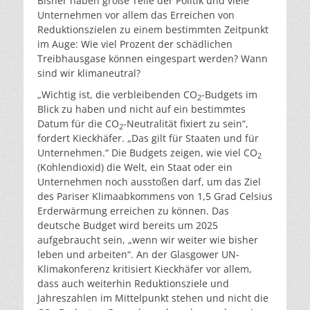
Bisher haben große Teile der Politik und viele
Unternehmen vor allem das Erreichen von
Reduktionszielen zu einem bestimmten Zeitpunkt
im Auge: Wie viel Prozent der schädlichen
Treibhausgase können eingespart werden? Wann
sind wir klimaneutral?
„Wichtig ist, die verbleibenden CO
-Budgets im
2
Blick zu haben und nicht auf ein bestimmtes
Datum für die CO
-Neutralität fixiert zu sein“,
2
fordert Kieckhäfer. „Das gilt für Staaten und für
Unternehmen.“ Die Budgets zeigen, wie viel CO
2
(Kohlendioxid) die Welt, ein Staat oder ein
Unternehmen noch ausstoßen darf, um das Ziel
des Pariser Klimaabkommens von 1,5 Grad Celsius
Erderwärmung erreichen zu können. Das
deutsche Budget wird bereits um 2025
aufgebraucht sein, „wenn wir weiter wie bisher
leben und arbeiten“. An der Glasgower UN-
Klimakonferenz kritisiert Kieckhäfer vor allem,
dass auch weiterhin Reduktionsziele und
Jahreszahlen im Mittelpunkt stehen und nicht die