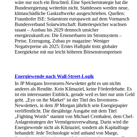
wäre nur noch ein Bruchteil. Eine Speicherstrategie hat die
Bundesregierung weiterhin nicht. Stattdessen werden neue,
klimaschädliche Gaskraftwerke ausgeschrieben. Quellen:
Fraunhofer ISE: Solarstrom europaweit auf dem Vormarsch
Bundesverband Solarwirtschaft: Batteriespeicher wachsen
rasant – Ausbau bis 2029 dennoch unsicher
energiezukunft.eu: Die Erneuerbaren im Stromsystem –
Preise, Erzeugung, Zubau pv magazine: Weniger
Negativpreise als 2025: Erstes Halbjahr trotz globaler
Energiekrise mit nur leicht höheren Börsenstrompreisen
Energiewende nach Wall-Street-Logik
In JP Morgans Investoren-Newsletter geht es um nichts
anderes als Rendite. Kein Klimaziel, keine Förderdebatte. Es
ist ein interessanter Einblick, gerade weil es hier nur ums Geld
geht. „Eye on the Market“ ist der Titel des Investoren-
Newsletters, in dem JP Morgan jährlich sein Energiepapier
veröffentlicht. Die diesjährige Ausgabe mit dem Titel
„Fighting Words” stammt von Michael Cembalest, dem Chef-
Anlagestrategen der Vermögensverwaltung. Darin wird die
Energiewende nicht als Klimaziel, sondern als Kapitalfrage
behandelt: Jede Technologie wird anhand von Marge,