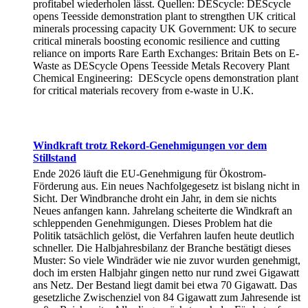
profitabel wiederholen lässt. Quellen: DEScycle: DEScycle
opens Teesside demonstration plant to strengthen UK critical
minerals processing capacity UK Government: UK to secure
critical minerals boosting economic resilience and cutting
reliance on imports Rare Earth Exchanges: Britain Bets on E-
Waste as DEScycle Opens Teesside Metals Recovery Plant
Chemical Engineering: DEScycle opens demonstration plant
for critical materials recovery from e-waste in U.K.
Windkraft trotz Rekord-Genehmigungen vor dem
Stillstand
Ende 2026 läuft die EU-Genehmigung für Ökostrom-
Förderung aus. Ein neues Nachfolgegesetz ist bislang nicht in
Sicht. Der Windbranche droht ein Jahr, in dem sie nichts
Neues anfangen kann. Jahrelang scheiterte die Windkraft an
schleppenden Genehmigungen. Dieses Problem hat die
Politik tatsächlich gelöst, die Verfahren laufen heute deutlich
schneller. Die Halbjahresbilanz der Branche bestätigt dieses
Muster: So viele Windräder wie nie zuvor wurden genehmigt,
doch im ersten Halbjahr gingen netto nur rund zwei Gigawatt
ans Netz. Der Bestand liegt damit bei etwa 70 Gigawatt. Das
gesetzliche Zwischenziel von 84 Gigawatt zum Jahresende ist