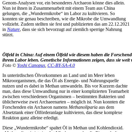
Genom-Analysen vor, ein besonderes Archaeon könne dies allein.
Nun ist ihnen in Zusammenarbeit mit einem Team aus China
gelungen, die „Wundermikrobe“ im Labor zu kultivieren. So
konnten sie genau beschreiben, wie die Mikrobe die Umwandlung
vollzieht. Zudem stellten sie fest und publizierten das am 22.12.2021
in
Nature
, dass sie sich bevorzugt auf ziemlich sperrige Nahrung
stürzt.
Ölfeld in China: Auf einem Ölfeld wie diesem haben die Forschend
ihrem Labor leben. Genetische Informationen zeigen, dass sie weit 
Foto ©
Yoshi Canopus
,
CC-BY-SA-4.0
In unterirdischen Ölvorkommen an Land und im Meer leben
Mikroorganismen, die das Öl als Energie- und Nahrungsquelle
nutzen und es dabei in Methan umwandeln. Bis vor Kurzem dachte
man, dass diese Umwandlung nur in einer komplizierten Teamarbeit
zwischen verschiedenen Organismen – bestimmten Bakterien und
üblicherweise zwei Archaeenarten – möglich ist. Nun konnten die
Forschenden ein Archaeon namens
Methanoliparia
aus dem
Absetztank einer Ölförderanlage kultivieren, das diese komplexe
Reaktion ganz alleine erledigt.
Diese „Wundermikrobe“ spaltet Öl in Methan und Kohlendioxid.