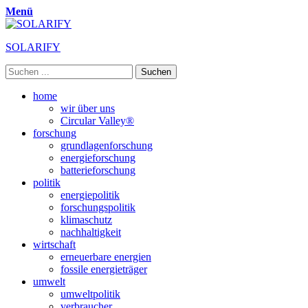
Menü
SOLARIFY
Suchen
nach:
Primäres
Zum
home
Inhalt
wir über uns
Menü
springen
Circular Valley®
forschung
grundlagenforschung
energieforschung
batterieforschung
politik
energiepolitik
forschungspolitik
klimaschutz
nachhaltigkeit
wirtschaft
erneuerbare energien
fossile energieträger
umwelt
umweltpolitik
verbraucher