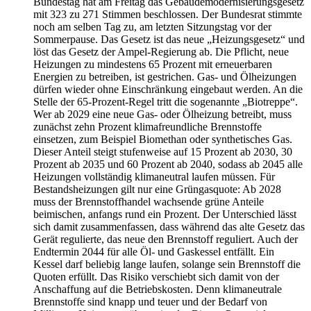
Bundestag hat am Freitag das Gebäudemodernisierungsgesetz
mit 323 zu 271 Stimmen beschlossen. Der Bundesrat stimmte
noch am selben Tag zu, am letzten Sitzungstag vor der
Sommerpause. Das Gesetz ist das neue „Heizungsgesetz“ und
löst das Gesetz der Ampel-Regierung ab. Die Pflicht, neue
Heizungen zu mindestens 65 Prozent mit erneuerbaren
Energien zu betreiben, ist gestrichen. Gas- und Ölheizungen
dürfen wieder ohne Einschränkung eingebaut werden. An die
Stelle der 65-Prozent-Regel tritt die sogenannte „Biotreppe“.
Wer ab 2029 eine neue Gas- oder Ölheizung betreibt, muss
zunächst zehn Prozent klimafreundliche Brennstoffe
einsetzen, zum Beispiel Biomethan oder synthetisches Gas.
Dieser Anteil steigt stufenweise auf 15 Prozent ab 2030, 30
Prozent ab 2035 und 60 Prozent ab 2040, sodass ab 2045 alle
Heizungen vollständig klimaneutral laufen müssen. Für
Bestandsheizungen gilt nur eine Grüngasquote: Ab 2028
muss der Brennstoffhandel wachsende grüne Anteile
beimischen, anfangs rund ein Prozent. Der Unterschied lässt
sich damit zusammenfassen, dass während das alte Gesetz das
Gerät regulierte, das neue den Brennstoff reguliert. Auch der
Endtermin 2044 für alle Öl- und Gaskessel entfällt. Ein
Kessel darf beliebig lange laufen, solange sein Brennstoff die
Quoten erfüllt. Das Risiko verschiebt sich damit von der
Anschaffung auf die Betriebskosten. Denn klimaneutrale
Brennstoffe sind knapp und teuer und der Bedarf von