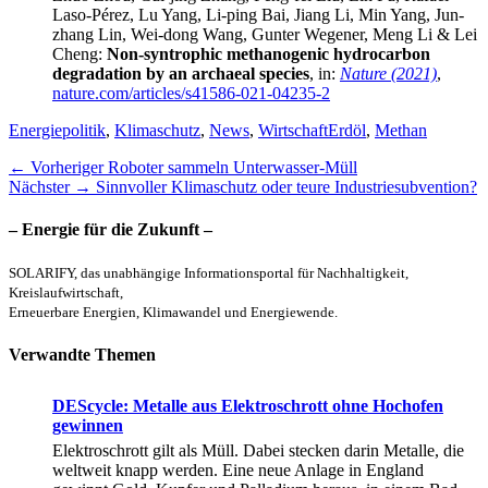
Laso-Pérez, Lu Yang, Li-ping Bai, Jiang Li, Min Yang, Jun-
zhang Lin, Wei-dong Wang, Gunter Wegener, Meng Li & Lei
Cheng:
Non-syntrophic methanogenic hydrocarbon
degradation by an archaeal species
, in:
Nature (2021)
,
nature.com/articles/s41586-021-04235-2
Kategorien
Schlagworte
Energiepolitik
,
Klimaschutz
,
News
,
Wirtschaft
Erdöl
,
Methan
Beitragsnavigation
Vorheriger
← Vorheriger
Roboter sammeln Unterwasser-Müll
Nächster
Beitrag:
Nächster →
Sinnvoller Klimaschutz oder teure Industriesubvention?
Beitrag:
– Energie für die Zukunft –
SOLARIFY, das unabhängige Informationsportal für Nachhaltigkeit,
Kreislaufwirtschaft,
Erneuerbare Energien, Klimawandel und Energiewende.
Verwandte Themen
DEScycle: Metalle aus Elektroschrott ohne Hochofen
gewinnen
Elektroschrott gilt als Müll. Dabei stecken darin Metalle, die
weltweit knapp werden. Eine neue Anlage in England