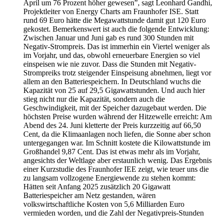
April um 76 Prozent höher gewesen”, sagt Leonhard Gandhi,
Projektleiter von Energy Charts am Fraunhofer ISE. Statt
rund 69 Euro hätte die Megawattstunde damit gut 120 Euro
gekostet. Bemerkenswert ist auch die folgende Entwicklung:
Zwischen Januar und Juni gab es rund 300 Stunden mit
Negativ-Strompreis. Das ist immerhin ein Viertel weniger als
im Vorjahr, und das, obwohl erneuerbare Energien so viel
einspeisen wie nie zuvor. Dass die Stunden mit Negativ-
Strompreiks trotz steigender Einspeisung abnehmen, liegt vor
allem an den Batteriespeichern. In Deutschland wuchs die
Kapazität von 25 auf 29,5 Gigawattstunden. Und auch hier
stieg nicht nur die Kapazität, sondern auch die
Geschwindigkeit, mit der Speicher dazugebaut werden. Die
höchsten Preise wurden während der Hitzewelle erreicht: Am
Abend des 24. Juni kletterte der Preis kurzzeitig auf 66,50
Cent, da die Klimaanlagen noch liefen, die Sonne aber schon
untergegangen war. Im Schnitt kostete die Kilowattstunde im
Großhandel 9,87 Cent. Das ist etwas mehr als im Vorjahr,
angesichts der Weltlage aber erstaunlich wenig. Das Ergebnis
einer Kurzstudie des Fraunhofer IEE zeigt, wie teuer uns die
zu langsam vollzogene Energiewende zu stehen kommt:
Hätten seit Anfang 2025 zusätzlich 20 Gigawatt
Batteriespeicher am Netz gestanden, wären
volkswirtschaftliche Kosten von 5,6 Milliarden Euro
vermieden worden, und die Zahl der Negativpreis-Stunden