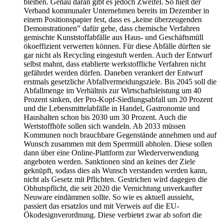
bleiben. Genau daran gibt es jedoch Zweifel. So hielt der
Verband kommunaler Unternehmen bereits im Dezember in
einem Positionspapier fest, dass es „keine überzeugenden
Demonstrationen” dafür gebe, dass chemische Verfahren
gemischte Kunststoffabfälle aus Haus- und Geschäftsmüll
ökoeffizient verwerten können. Für diese Abfälle dürften sie
gar nicht als Recycling eingestuft werden. Auch der Entwurf
selbst mahnt, dass etablierte werkstoffliche Verfahren nicht
gefährdet werden dürfen. Daneben verankert der Entwurf
erstmals gesetzliche Abfallvermeidungsziele. Bis 2045 soll die
Abfallmenge im Verhältnis zur Wirtschaftsleistung um 40
Prozent sinken, der Pro-Kopf-Siedlungsabfall um 20 Prozent
und die Lebensmittelabfälle in Handel, Gastronomie und
Haushalten schon bis 2030 um 30 Prozent. Auch die
Wertstoffhöfe sollen sich wandeln. Ab 2033 müssen
Kommunen noch brauchbare Gegenstände annehmen und auf
Wunsch zusammen mit dem Sperrmüll abholen. Diese sollen
dann über eine Online-Plattform zur Wiederverwendung
angeboten werden. Sanktionen sind an keines der Ziele
geknüpft, sodass dies als Wunsch verstanden werden kann,
nicht als Gesetz mit Pflichten. Gestrichen wird dagegen die
Obhutspflicht, die seit 2020 die Vernichtung unverkaufter
Neuware eindämmen sollte. So wie es aktuell aussieht,
passiert das ersatzlos und mit Verweis auf die EU-
Ökodesignverordnung. Diese verbietet zwar ab sofort die