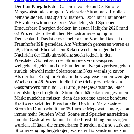
Der Iran-Krieg ließ den Gaspreis von 36 auf 53 Euro je
Megawattstunde springen. Anders der Strompreis. Er blieb
beinahe stehen. Das spart Milliarden. Doch laut Fraunhofer
ISE zahlen wir noch zu viel: Was fehlt, sind Speicher.
Erneuerbare Energien deckten im ersten Halbjahr 2026 rund
62 Prozent der öffentlichen Nettostromerzeugung in
Deutschland. Das ist etwas mehr als im Vorjahr. Das hat das
Fraunhofer ISE gemeldet. Am Verbrauch gemessen waren es
58,5 Prozent. Ebenfalls ein Rekordwert. Die eigentliche
Nachricht der Halbjahresbilanz steckt jedoch in den
Preisdaten: So hat sich der Strompreis vom Gaspreis
weitgehend gelöst und die Stunden mit Negativpreisen gehen
zurück, obwohl mehr Solarstrom im Netz war als je zuvor.
Als der Iran-Krieg im Frühjahr die Gaspreise binnen weniger
Wochen um 48 Prozent in die Höhe trieb, produzierte ein
Gaskraftwerk für rund 133 Euro je Megawattstunde. Nach
der bisherigen Logik der Strombörse hätte das den gesamten
Markt mitziehen müssen, denn das teuerste gerade benötigte
Kraftwerk setzt den Preis für alle. Doch im März kostete
Strom im Durchschnitt nur 95 Euro je Megawattstunde, da an
immer mehr Stunden Wind, Sonne und Speicher ausreichten
und die Gaskraftwerke nicht in die Preisbildung einbezogen
wurden. „Hätten die erneuerbaren Energien nicht so stark zur
Stromerzeugung beigetragen, wäre der Börsenstrompreis im