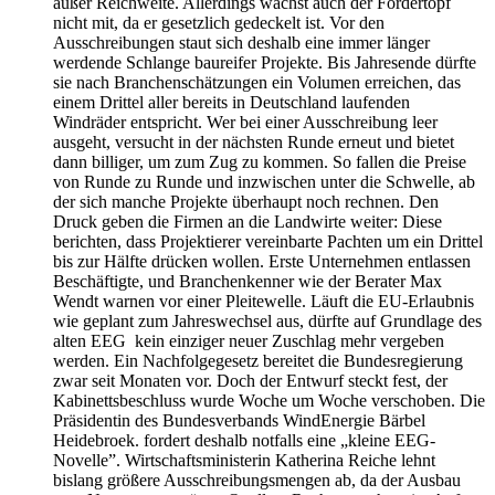
außer Reichweite. Allerdings wächst auch der Fördertopf
nicht mit, da er gesetzlich gedeckelt ist. Vor den
Ausschreibungen staut sich deshalb eine immer länger
werdende Schlange baureifer Projekte. Bis Jahresende dürfte
sie nach Branchenschätzungen ein Volumen erreichen, das
einem Drittel aller bereits in Deutschland laufenden
Windräder entspricht. Wer bei einer Ausschreibung leer
ausgeht, versucht in der nächsten Runde erneut und bietet
dann billiger, um zum Zug zu kommen. So fallen die Preise
von Runde zu Runde und inzwischen unter die Schwelle, ab
der sich manche Projekte überhaupt noch rechnen. Den
Druck geben die Firmen an die Landwirte weiter: Diese
berichten, dass Projektierer vereinbarte Pachten um ein Drittel
bis zur Hälfte drücken wollen. Erste Unternehmen entlassen
Beschäftigte, und Branchenkenner wie der Berater Max
Wendt warnen vor einer Pleitewelle. Läuft die EU-Erlaubnis
wie geplant zum Jahreswechsel aus, dürfte auf Grundlage des
alten EEG kein einziger neuer Zuschlag mehr vergeben
werden. Ein Nachfolgegesetz bereitet die Bundesregierung
zwar seit Monaten vor. Doch der Entwurf steckt fest, der
Kabinettsbeschluss wurde Woche um Woche verschoben. Die
Präsidentin des Bundesverbands WindEnergie Bärbel
Heidebroek. fordert deshalb notfalls eine „kleine EEG-
Novelle”. Wirtschaftsministerin Katherina Reiche lehnt
bislang größere Ausschreibungsmengen ab, da der Ausbau