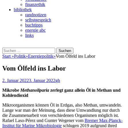
finanzethik
bibliothek
randnotizen
selbstgespräch
buchtipps
energie abc
links
Suchen
Suchen
nach:
Start
»
Politik
»
Energiepolitik
»
Vom Ölfeld ins Labor
Vom Ölfeld ins Labor
Veröffentlicht
Autor
2. Januar 2022
3. Januar 2022
gh
am
Mikrobe
Methanoliparia
zerlegt ganz allein Öl in Methan und
Kohlendioxid
Mikroorganismen können Öl in Erdgas, also Methan, umwandeln.
Lange war man der Meinung, dass diese Umwandlung nur durch
die Zusammenarbeit von verschiedenen Organismen möglich ist.
Rafael Laso-Pérez und Gunter Wegener vom
Bremer Max-Planck-
Institut für Marine Mikrobiologie
schlugen 2019 aufgrund ihred