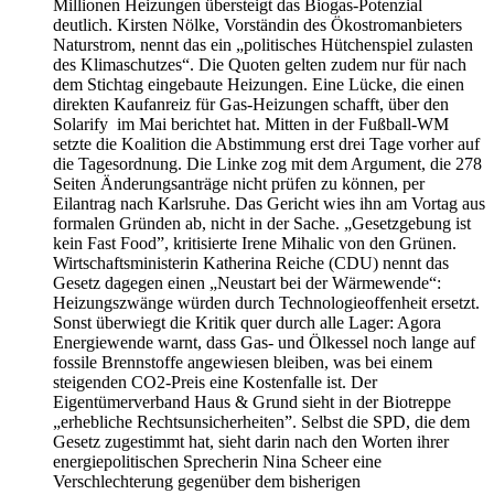
Millionen Heizungen übersteigt das Biogas-Potenzial
deutlich. Kirsten Nölke, Vorständin des Ökostromanbieters
Naturstrom, nennt das ein „politisches Hütchenspiel zulasten
des Klimaschutzes“. Die Quoten gelten zudem nur für nach
dem Stichtag eingebaute Heizungen. Eine Lücke, die einen
direkten Kaufanreiz für Gas-Heizungen schafft, über den
Solarify im Mai berichtet hat. Mitten in der Fußball-WM
setzte die Koalition die Abstimmung erst drei Tage vorher auf
die Tagesordnung. Die Linke zog mit dem Argument, die 278
Seiten Änderungsanträge nicht prüfen zu können, per
Eilantrag nach Karlsruhe. Das Gericht wies ihn am Vortag aus
formalen Gründen ab, nicht in der Sache. „Gesetzgebung ist
kein Fast Food”, kritisierte Irene Mihalic von den Grünen.
Wirtschaftsministerin Katherina Reiche (CDU) nennt das
Gesetz dagegen einen „Neustart bei der Wärmewende“:
Heizungszwänge würden durch Technologieoffenheit ersetzt.
Sonst überwiegt die Kritik quer durch alle Lager: Agora
Energiewende warnt, dass Gas- und Ölkessel noch lange auf
fossile Brennstoffe angewiesen bleiben, was bei einem
steigenden CO2-Preis eine Kostenfalle ist. Der
Eigentümerverband Haus & Grund sieht in der Biotreppe
„erhebliche Rechtsunsicherheiten”. Selbst die SPD, die dem
Gesetz zugestimmt hat, sieht darin nach den Worten ihrer
energiepolitischen Sprecherin Nina Scheer eine
Verschlechterung gegenüber dem bisherigen