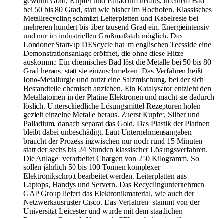
gewinnt Gold, Kupfer und Palladium heraus, in einem Bad
bei 50 bis 80 Grad, statt wie bisher im Hochofen. Klassisches
Metallrecycling schmilzt Leiterplatten und Kabelreste bei
mehreren hundert bis über tausend Grad ein. Energieintensiv
und nur im industriellen Großmaßstab möglich. Das
Londoner Start-up DEScycle hat im englischen Teesside eine
Demonstrationsanlage eröffnet, die ohne diese Hitze
auskommt: Ein chemisches Bad löst die Metalle bei 50 bis 80
Grad heraus, statt sie einzuschmelzen. Das Verfahren heißt
Iono-Metallurgie und nutzt eine Salzmischung, bei der sich
Bestandteile chemisch anziehen. Ein Katalysator entzieht den
Metallatomen in der Platine Elektronen und macht sie dadurch
löslich. Unterschiedliche Lösungsmittel-Rezepturen holen
gezielt einzelne Metalle heraus. Zuerst Kupfer, Silber und
Palladium, danach separat das Gold. Das Plastik der Platinen
bleibt dabei unbeschädigt. Laut Unternehmensangaben
braucht der Prozess inzwischen nur noch rund 15 Minuten
statt der sechs bis 24 Stunden klassischer Lösungsverfahren.
Die Anlage verarbeitet Chargen von 250 Kilogramm. So
sollen jährlich 50 bis 100 Tonnen komplexer
Elektronikschrott bearbeitet werden. Leiterplatten aus
Laptops, Handys und Servern. Das Recyclingunternehmen
GAP Group liefert das Elektronikmaterial, wie auch der
Netzwerkausrüster Cisco. Das Verfahren stammt von der
Universität Leicester und wurde mit dem staatlichen