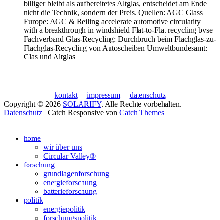
billiger bleibt als aufbereitetes Altglas, entscheidet am Ende
nicht die Technik, sondern der Preis. Quellen: AGC Glass
Europe: AGC & Reiling accelerate automotive circularity
with a breakthrough in windshield Flat-to-Flat recycling bvse
Fachverband Glas-Recycling: Durchbruch beim Flachglas-zu-
Flachglas-Recycling von Autoscheiben Umweltbundesamt:
Glas und Altglas
kontakt
|
impressum
|
datenschutz
Copyright © 2026
SOLARIFY
. Alle Rechte vorbehalten.
Datenschutz
| Catch Responsive von
Catch Themes
Nach
oben
home
scrollen
wir über uns
Circular Valley®
forschung
grundlagenforschung
energieforschung
batterieforschung
politik
energiepolitik
forschungspolitik