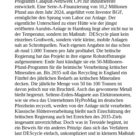
Programm Catapult-Netzwerk CPI zur Industriereife
entwickelt. Eine Serie-A-Finanzierung von 10,2 Millionen
Pfund aus dem Jahr 2024, angeführt vom Investor BGF,
ermöglichte den Sprung vom Labor zur Anlage. Der
eigentliche Unterschied zu einer Hütte wie der jüngst
eröffneten Aurubis-Anlage in Hamburg liegt aber nicht nur in
der Temperatur, sondern im Maßstab: DEScycle plant kein
einzelnes Großwerk, sondern viele kleine, mobile Anlagen
nah an Schrottquellen. Nach eigenen Angaben ist das schon
ab rund 1.000 Tonnen pro Jahr profitabel. Die britische
Regierung hat das Projekt in ihre eigene Rohstoffstrategie
aufgenommen: Ende Juni kündigte sie ein 50-Millionen-
Pfund-Programm für die heimische Verarbeitung kritischer
Mineralien an. Bis 2035 soll das Recycling in England ein
Fünftel des jährlichen Bedarfs an kritischen Mineralien
decken. Die jährliche Menge von 50 bis 100 Tonnen ist
davon jedoch nur ein Bruchteil. Auch das gewonnene Metall
bleibt begrenzt. Seltene-Erden-Magnete aus Elektromotoren,
wie sie etwa das Unternehmen HyProMag im deutschen
Pforzheim recycelt, werden von der Anlage nicht verarbeitet.
Klassische Hüttenverarbeitung bleibt nach Einschätzung der
britischen Regierung auch bei Erreichen des 2035-Ziels
insgesamt unverzichtbar. Doch was in Teesside beginnt, ist
ein Beweis für ein anderes Prinzip: dass sich das Verfahren
laut DEScycle einfach, unkompliziert und in kleinem Maßstab