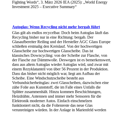
Fighting Words“, 3. März 2026 IEA (2025): „World Energy
Investment 2025 – Executive Summary“
Autoglas: Wenn Recycling nicht mehr bergab führt
Glas gilt als endlos recycelbar. Doch beim Autoglas läuft das
Recycling bisher nur in eine Richtung: bergab. Der
Glasaufbereiter Reiling und der Hersteller AGC Glass Europe
schließen erstmalig den Kreislauf. Von der hochwertigen
Glasscheibe zur hochwertigen Glasscheibe. Das ist
klassisches Downcycling: von der Scheibe zur Flasche, von
der Flasche zur Dämmwolle. Deswegen ist es bemerkenswert,
dass aus altem Autoglas wieder Autoglas wird, und zwar mit
einem Rezyklatanteil von über 56 Prozent in der Produktion.
Dass das bisher nicht möglich war, liegt am Aufbau der
Scheibe. Eine Windschutzscheibe besteht aus
Verbundsicherheitsglas: zwei Glasscheiben, dazwischen eine
zähe Folie aus Kunststoff, die im Falle eines Unfalls die
Splitter zusammenhält. Hinzu kommen Beschichtungen,
Heizdrähte, Antennen und immer mehr Sensoren für die
Elektronik moderner Autos. Einfach einschmelzen
funktioniert nicht, da die Folienreste das neue Glas
verunreinigen würden. In der Anlage in Marienfeld werden