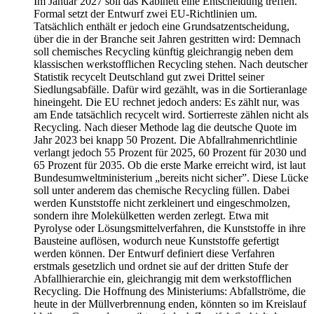
Im Januar 2027 soll das Kabinett eine Entscheidung treffen.
Formal setzt der Entwurf zwei EU-Richtlinien um.
Tatsächlich enthält er jedoch eine Grundsatzentscheidung,
über die in der Branche seit Jahren gestritten wird: Demnach
soll chemisches Recycling künftig gleichrangig neben dem
klassischen werkstofflichen Recycling stehen. Nach deutscher
Statistik recycelt Deutschland gut zwei Drittel seiner
Siedlungsabfälle. Dafür wird gezählt, was in die Sortieranlage
hineingeht. Die EU rechnet jedoch anders: Es zählt nur, was
am Ende tatsächlich recycelt wird. Sortierreste zählen nicht als
Recycling. Nach dieser Methode lag die deutsche Quote im
Jahr 2023 bei knapp 50 Prozent. Die Abfallrahmenrichtlinie
verlangt jedoch 55 Prozent für 2025, 60 Prozent für 2030 und
65 Prozent für 2035. Ob die erste Marke erreicht wird, ist laut
Bundesumweltministerium „bereits nicht sicher”. Diese Lücke
soll unter anderem das chemische Recycling füllen. Dabei
werden Kunststoffe nicht zerkleinert und eingeschmolzen,
sondern ihre Molekülketten werden zerlegt. Etwa mit
Pyrolyse oder Lösungsmittelverfahren, die Kunststoffe in ihre
Bausteine auflösen, wodurch neue Kunststoffe gefertigt
werden können. Der Entwurf definiert diese Verfahren
erstmals gesetzlich und ordnet sie auf der dritten Stufe der
Abfallhierarchie ein, gleichrangig mit dem werkstofflichen
Recycling. Die Hoffnung des Ministeriums: Abfallströme, die
heute in der Müllverbrennung enden, könnten so im Kreislauf