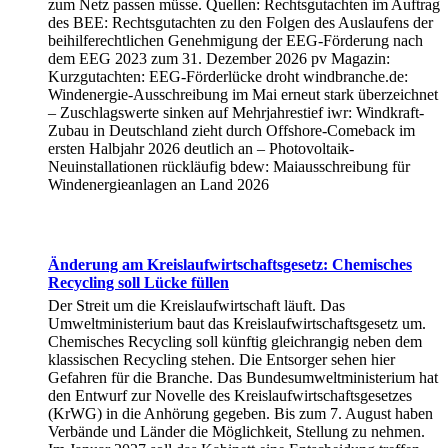
zum Netz passen müsse. Quellen: Rechtsgutachten im Auftrag
des BEE: Rechtsgutachten zu den Folgen des Auslaufens der
beihilferechtlichen Genehmigung der EEG-Förderung nach
dem EEG 2023 zum 31. Dezember 2026 pv Magazin:
Kurzgutachten: EEG-Förderlücke droht windbranche.de:
Windenergie-Ausschreibung im Mai erneut stark überzeichnet
– Zuschlagswerte sinken auf Mehrjahrestief iwr: Windkraft-
Zubau in Deutschland zieht durch Offshore-Comeback im
ersten Halbjahr 2026 deutlich an – Photovoltaik-
Neuinstallationen rückläufig bdew: Maiausschreibung für
Windenergieanlagen an Land 2026
Änderung am Kreislaufwirtschaftsgesetz: Chemisches
Recycling soll Lücke füllen
Der Streit um die Kreislaufwirtschaft läuft. Das
Umweltministerium baut das Kreislaufwirtschaftsgesetz um.
Chemisches Recycling soll künftig gleichrangig neben dem
klassischen Recycling stehen. Die Entsorger sehen hier
Gefahren für die Branche. Das Bundesumweltministerium hat
den Entwurf zur Novelle des Kreislaufwirtschaftsgesetzes
(KrWG) in die Anhörung gegeben. Bis zum 7. August haben
Verbände und Länder die Möglichkeit, Stellung zu nehmen.