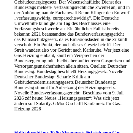
Gebäudeenergiegesetz. Der Wissenschaftliche Dienst des
Bundestags meldete verfassungsrechtliche Zweifel an, und in
der Anhörung nannte Fachanwalt Remo Klinger den Entwurf
„verfassungswidrig, europarechtswidrig“. Die Deutsche
Umwelthilfe kündigte am Tag des Beschlusses eine
Verfassungsbeschwerde an. Ein ähnlicher Fall ist bereits
bekannt: 2021 beanstandete das Bundesverfassungsgericht
das Klimaschutzgesetz, da es Emissionslasten in die Zukunft
verschob. Ein Punkt, der auch dieses Gesetz betrifft. Der
Streit wandert also vor Gericht nach Karlsruhe. Wer jetzt eine
Gas-Heizung einbaut, kauft ein Versprechen der
Bundesregierung mit, bleibt aber auf teureren Gaspreisen und
Versorgungsunsicherheiten allein sitzen. Quellen: Deutscher
Bundestag: Bundestag beschließt Heizungsgesetz-Novelle
Deutscher Bundestag: Scharfe Kritik am
Gebäudemodernisierungsgesetz Deutscher Bundestag:
Bundestag stimmt für Aufsetzung der Heizungsgesetz-
Novelle Bundesverfassungsgericht: Beschluss vom 9. Juli
2026 zdf heute: Neues „Heizungsgesetz“: Was sich jetzt
ändern soll Solarify: GModG schafft Kaufanreiz für Gas-
Heizung 2026
Halbjahresbilanz 2026: Strompreis löst sich vom Gas