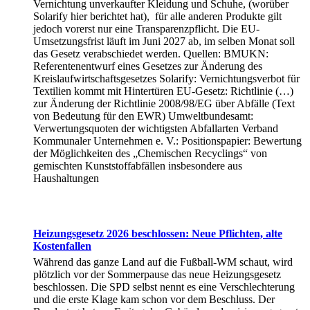
Vernichtung unverkaufter Kleidung und Schuhe, (worüber
Solarify hier berichtet hat), für alle anderen Produkte gilt
jedoch vorerst nur eine Transparenzpflicht. Die EU-
Umsetzungsfrist läuft im Juni 2027 ab, im selben Monat soll
das Gesetz verabschiedet werden. Quellen: BMUKN:
Referentenentwurf eines Gesetzes zur Änderung des
Kreislaufwirtschaftsgesetzes Solarify: Vernichtungsverbot für
Textilien kommt mit Hintertüren EU-Gesetz: Richtlinie (…)
zur Änderung der Richtlinie 2008/98/EG über Abfälle (Text
von Bedeutung für den EWR) Umweltbundesamt:
Verwertungsquoten der wichtigsten Abfallarten Verband
Kommunaler Unternehmen e. V.: Positionspapier: Bewertung
der Möglichkeiten des „Chemischen Recyclings“ von
gemischten Kunststoffabfällen insbesondere aus
Haushaltungen
Heizungsgesetz 2026 beschlossen: Neue Pflichten, alte
Kostenfallen
Während das ganze Land auf die Fußball-WM schaut, wird
plötzlich vor der Sommerpause das neue Heizungsgesetz
beschlossen. Die SPD selbst nennt es eine Verschlechterung
und die erste Klage kam schon vor dem Beschluss. Der