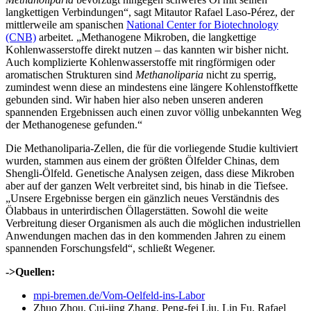
langkettigen Verbindungen“, sagt Mitautor Rafael Laso-Pérez, der
mittlerweile am spanischen
National Center for Biotechnology
(CNB)
arbeitet. „Methanogene Mikroben, die langkettige
Kohlenwasserstoffe direkt nutzen – das kannten wir bisher nicht.
Auch komplizierte Kohlenwasserstoffe mit ringförmigen oder
aromatischen Strukturen sind
Methanoliparia
nicht zu sperrig,
zumindest wenn diese an mindestens eine längere Kohlenstoffkette
gebunden sind. Wir haben hier also neben unseren anderen
spannenden Ergebnissen auch einen zuvor völlig unbekannten Weg
der Methanogenese gefunden.“
Die Methanoliparia-Zellen, die für die vorliegende Studie kultiviert
wurden, stammen aus einem der größten Ölfelder Chinas, dem
Shengli-Ölfeld. Genetische Analysen zeigen, dass diese Mikroben
aber auf der ganzen Welt verbreitet sind, bis hinab in die Tiefsee.
„Unsere Ergebnisse bergen ein gänzlich neues Verständnis des
Ölabbaus in unterirdischen Öllagerstätten. Sowohl die weite
Verbreitung dieser Organismen als auch die möglichen industriellen
Anwendungen machen das in den kommenden Jahren zu einem
spannenden Forschungsfeld“, schließt Wegener.
->Quellen:
mpi-bremen.de/Vom-Oelfeld-ins-Labor
Zhuo Zhou, Cui-jing Zhang, Peng-fei Liu, Lin Fu, Rafael