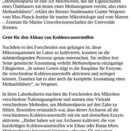
„
Methanoliparia
ist eine Art Mischwesen, das die Eigenschaften
eines Ölabbauers mit denen eines Methanogenen vereint, also eines
Methanbildners“, erklärt der Bremer Studienautor Gunter Wegener
vom Max-Planck-Institut für marine Mikrobiologie und vom Marum
– Zentrum für Marine Umweltwissenschaften der Universität
Bremen.
Gene für den Abbau von Kohlenwasserstoffen
Nachdem es den Forschenden nun gelungen ist, diese
Mikroorganismen im Labor zu kultivieren, konnten sie die
dahinterliegenden Prozesse genau untersuchen. Sie stellten fest:
Seine genetische Ausstattung verleiht
Methanoliparia
einzigartige
Fähigkeiten. „In seinen Genen trägt es die Baupläne für Enzyme,
die verschiedene Kohlenwasserstoffe aktivieren und zerlegen
können. Daneben hat es aber auch die komplette Ausstattung eines
Methanbildners“, so Wegener.
In ihren Laborkulturen machten die Forschenden den Mikroben
verschiedene Nahrungsangebote und nutzten eine Vielzahl
verschiedener Methoden, um
Methanoliparia
auf den Zahn zu
fühlen. Besonders erstaunlich war, dass dieses Archaeon all die
verschiedenen Kohlenwasserstoffe mit ein und demselben Enzym
aktivierte. „Bisher haben wir nur Archaeen kultiviert, die von
kurzkettigen Kohlenwasserstoffen wie Ethan oder Butan leben.
Methanoliparia
bevorzugt hingegen schweres Öl mit seinen