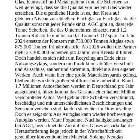
Glas, Kunststoff und Metall getrennt und die Scherben so
weit gereinigt, dass sie die Qualität von neuem Glas wieder
erreichen. Die eigentliche Hürde ist es, den Kreis auf
gleichem Niveau zu schließen: Flachglas zu Flachglas, da die
Qualität sonst mit jeder Runde sinkt. AGC gibt an, dass jede
Tonne Scherben, die das Unternehmen einsetzt, rund 1,2
Tonnen Rohstoffe und bis zu 0,7 Tonnen CO2 spart. Im Jahr
2024 ersetzte der Konzern mit 730.000 Tonnen Altglas etwa
875.000 Tonnen Primärrohstoffe. Ab 2026 wollen die Partner
mehr als 300.000 Scheiben pro Jahr in den Kreislauf führen.
Doch handelt es sich nicht um Recycling am Ende eines
Nutzungszyklus, sondern um Produktionsabfälle: Verschnitt
und Ausschuss, sauber und sortenrein, direkt aus den eigenen
Werken. Auch wenn hier eine große Materialersparnis gelingt,
bleiben die wirklich großen Stoffkreisläufe unberührt. Rund
1,7 Millionen Autoscheiben werden in Deutschland pro Jahr
ausgetauscht, hinzu kommt das Glas aus einer halben Million
verschrotteter Autos. Weil gebrauchte Scheiben verschmutzt,
beschädigt und mit unterschiedlichsten Beschichtungen und
Sensoren versehen sind, landen sie weiter im Downcycling.
Doch es zeigt sich: Aus Autoglas kann wieder hochwertiges
Autoglas werden. Marc Foguenne, Nachhaltigkeitsmanager
bei AGC, bezeichnet die Zukunft des Glases als zirkulär, die
Herausforderung liege jedoch in der Wirtschaftlichkeit
gegenüber konventionellem Material. Solange Neuglas