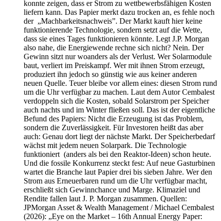
konnte zeigen, dass er Strom zu wettbewerbsfähigen Kosten
liefern kann. Das Papier merkt dazu trocken an, es fehle noch
der „Machbarkeitsnachweis”. Der Markt kauft hier keine
funktionierende Technologie, sondern setzt auf die Wette,
dass sie eines Tages funktionieren könnte. Legt J.P. Morgan
also nahe, die Energiewende rechne sich nicht? Nein. Der
Gewinn sitzt nur woanders als der Verlust. Wer Solarmodule
baut, verliert im Preiskampf. Wer mit ihnen Strom erzeugt,
produziert ihn jedoch so günstig wie aus keiner anderen
neuen Quelle. Teuer bleibe vor allem eines: diesen Strom rund
um die Uhr verfügbar zu machen. Laut dem Autor Cembalest
verdoppeln sich die Kosten, sobald Solarstrom per Speicher
auch nachts und im Winter fließen soll. Das ist der eigentliche
Befund des Papiers: Nicht die Erzeugung ist das Problem,
sondern die Zuverlässigkeit. Für Investoren heißt das aber
auch: Genau dort liegt der nächste Markt. Der Speicherbedarf
wächst mit jedem neuen Solarpark. Die Technologie
funktioniert (anders als bei den Reaktor-Ideen) schon heute.
Und die fossile Konkurrenz steckt fest: Auf neue Gasturbinen
wartet die Branche laut Papier drei bis sieben Jahre. Wer den
Strom aus Erneuerbaren rund um die Uhr verfügbar macht,
erschließt sich Gewinnchance und Marge. Klimaziel und
Rendite fallen laut J. P. Morgan zusammen. Quellen:
JPMorgan Asset & Wealth Management / Michael Cembalest
(2026): „Eye on the Market – 16th Annual Energy Paper: