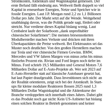
Stromkosten, Aktienkurs und Wagniskapital gemessen. Der
erste Befund fällt eindeutig aus. Weltweit fließt doppelt so viel
Kapital in erneuerbare Energien, Netze und Speicher wie in
fossile Energien. Laut J.P. Morgan rund 2,2 zu 1,1 Billionen
Dollar pro Jahr. Der Markt setzt auf die Wende. Weitgehend
unabhängig davon, was die Politik gerade sagt, fördert oder
streicht. Nur verdiene dieses Kapital bislang wenig. Laut
Cembalest laufe der Solarboom „dank unprofitabler
chinesischer Solarfirmen“: Die meisten börsennotierten
Modulhersteller machen Verluste und drücken mit ihren
Überkapazitäten die Preise weltweit. Bei Elektroautos sei das
Muster noch deutlicher. Von den großen Herstellern machen
nur Tesla und vier chinesische Firmen Gewinn. BMW,
Mercedes und VW fahren Margen von minus zehn bis minus
fünfzehn Prozent ein. Rivian und Ford liegen noch tiefer im
Minus. Ford schrieb 19,5 Milliarden und General Motors 7,6
Milliarden Dollar auf E-Auto-Projekte ab. Wer seit 2023 auf
E-Auto-Hersteller statt auf klassische Autobauer gesetzt hat,
hat laut Papier draufgezahlt. Dass Investitionen sich nicht an
der Realität orientieren, zeigt sich bei der Atomkraft. In Start-
ups für kleine modulare Reaktoren flossen 2025 rund 1,3
Milliarden Dollar Wagniskapital und die Aktienkurse der
Branche verdoppelten sich innerhalb eines Jahres. Dabei gibt
es das Produkt noch gar nicht: Kein US-Anbieter hat bislang
einen solchen Reaktor in Betrieb genommen und keiner