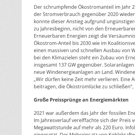
Der schrumpfende Ökostromanteil im Jahr 202
der Stromverbrauch gegenüber 2020 wieder 
konnte dieser Anstieg aufgrund ungünstig
zu Jahresbeginn, nicht von den Erneuerbare
Erneuerbaren Energien zeigt die Versäumniss
Ökostrom-Anteil bis 2030 wie im Koalitions
einen massiven und schnellen Ausbau von W
bei den Klimazielen steht ein Zubau von Er
insgesamt 137 GW gegenüber. Solaranlagen 
neue Windenergieanlagen an Land. Windener
„Wir dürfen keine Zeit mehr verlieren. Eine
beitragen, die Ökostromlücke zu schließen“, 
Große Preissprünge an Energiemärkten
2021 war außerdem das Jahr der fossilen En
Im Jahresverlauf verelffachte sich der Preis 
Megawattstunde auf mehr als 220 Euro. Info
eingesetzt. Der Mehreinsatz von Kohlekraf