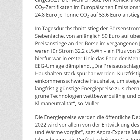
CO
-Zertifikaten im Europäischen Emission
2
24,8 Euro je Tonne CO
auf 53,6 Euro anstieg
2
Im Tagesdurchschnitt stieg der Börsenstrom
Siebenfache, von anfänglich 50 Euro auf ü
Preisanstiege an der Börse im vergangenen J
waren für Strom 32,2 ct/kWh – ein Plus von 3
hierfür war in erster Linie das Ende der Me
EEG-Umlage dämpfend. „Die Preisausschläge
Haushalten stark spürbar werden. Kurzfrist
einkommensschwache Haushalte, um steige
langfristig günstige Energiepreise zu siche
grüne Technologien wettbewerbsfähig und der
Klimaneutralität“, so Müller.
Die Energiepreise werden die öffentliche De
2022 wird vor allem von der Entwicklung des
und Wärme vorgibt“, sagt Agora-Experte Mü
Jahresbeginn, die Verfügbarkeit von Gas-Imp