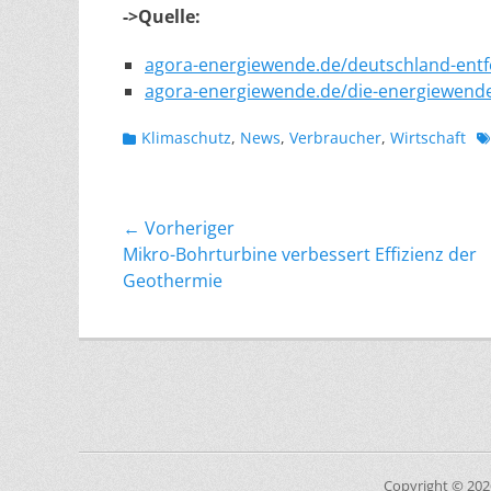
->Quelle:
agora-energiewende.de/deutschland-entfe
agora-energiewende.de/die-energiewende
Kategorien
S
Klimaschutz
,
News
,
Verbraucher
,
Wirtschaft
Beitragsnavigation
← Vorheriger
Vorheriger
Mikro-Bohrturbine verbessert Effizienz der
Beitrag:
Geothermie
Copyright © 20