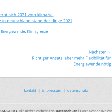
rnt-sich-2021-vom-klimaziel
-in-deutschland-stand-der-dinge-2021
chlagworte
Energiewende
,
Klimagrenze
Nächster →
Nächster
Richtiger Ansatz, aber mehr Flexibilität für
Beitrag:
Energiewende nötig
kontakt
|
impressum
|
datenschutz
26
SOLARIFY
. Alle Rechte vorbehalten.
Datenschutz
| Catch Responsive vo