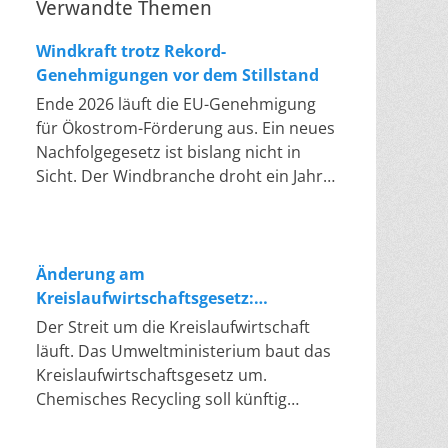
Verwandte Themen
Windkraft trotz Rekord-
Genehmigungen vor dem Stillstand
Ende 2026 läuft die EU-Genehmigung
für Ökostrom-Förderung aus. Ein neues
Nachfolgegesetz ist bislang nicht in
Sicht. Der Windbranche droht ein Jahr,
in dem sie nichts Neues anfangen kann.
Jahrelang scheiterte die Windkraft an
schleppenden Genehmigungen. Dieses
Problem hat die Politik tatsächlich
Änderung am
gelöst, die Verfahren laufen heute
Kreislaufwirtschaftsgesetz:
deutlich schneller. Die Halbjahresbilanz
Chemisches Recycling soll Lücke
Der Streit um die Kreislaufwirtschaft
der Branche bestätigt dieses Muster:
füllen
läuft. Das Umweltministerium baut das
So viele Windräder wie nie zuvor
Kreislaufwirtschaftsgesetz um.
wurden genehmigt, doch im ersten
Chemisches Recycling soll künftig
Halbjahr gingen netto nur rund zwei
gleichrangig neben dem klassischen
Gigawatt ans Netz. Der Bestand liegt
Recycling stehen. Die Entsorger sehen