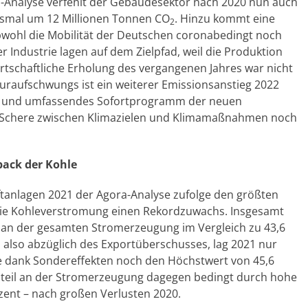
ra-Analyse verfehlt der Gebäudesektor nach 2020 nun auch
diesmal um 12 Millionen Tonnen CO
. Hinzu kommt eine
2
bwohl die Mobilität der Deutschen coronabedingt noch
 Industrie lagen auf dem Zielpfad, weil die Produktion
rtschaftliche Erholung des vergangenen Jahres war nicht
uraufschwungs ist ein weiterer Emissionsanstieg 2022
es und umfassendes Sofortprogramm der neuen
e Schere zwischen Klimazielen und Klimamaßnahmen noch
ack der Kohle
anlagen 2021 der Agora-Analyse zufolge den größten
e die Kohleverstromung einen Rekordzuwachs. Insgesamt
t an der gesamten Stromerzeugung im Vergleich zu 43,6
 also abzüglich des Exportüberschusses, lag 2021 nur
sie dank Sondereffekten noch den Höchstwert von 45,6
Anteil an der Stromerzeugung dagegen bedingt durch hohe
zent – nach großen Verlusten 2020.