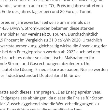
2
shandel, wodurch auch der CO
-Preis im Jahresmittel von
2
; Ende des Jahres lag er bei rund 80 Euro je Tonne.
preis im Jahresverlauf zeitweise um mehr als das
ber 430 €/MWh. Stromkunden bekamen diese starken
ahr bisher nur vereinzelt zu spüren. Durchschnittlich
,9 Prozent im Vergleich zu 31,0 ct/kWh 2020. Ursächlich
hrwertsteuersenkung; gleichzeitig wirkte die Absenkung der
 bei den Energiepreisen werden ab 2022 auch bei den
ig braucht es daher sozialpolitische Maßnahmen für
nde Strom- und Gasrechnungen abzufedern. Um
rn, lautet die Lösung: Erneuerbare ausbauen. Nur so werden
 Industriestandort Deutschland fit für die
batte auch dieses Jahr prägen. „Das Energiepreisniveau
 Erdgaspreises abhängen, da dieser die Preise für Strom
ller. Ausschlaggebend sind die Wetterbedingungen zu
ort-Kapazitäten sowie die geopolitische Lage.