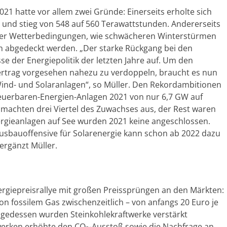
1 hatte vor allem zwei Gründe: Einerseits erholte sich
und stieg von 548 auf 560 Terawattstunden. Andererseits
erer Wetterbedingungen, wie schwächeren Winterstürmen
n abgedeckt werden. „Der starke Rückgang bei den
e der Energiepolitik der letzten Jahre auf. Um den
vertrag vorgesehen nahezu zu verdoppeln, braucht es nun
ind- und Solaranlagen“, so Müller. Den Rekordambitionen
neuerbaren-Energien-Anlagen 2021 von nur 6,7 GW auf
machten drei Viertel des Zuwachses aus, der Rest waren
gieanlagen auf See wurden 2021 keine angeschlossen.
 Ausbauoffensive für Solarenergie kann schon ab 2022 dazu
ergänzt Müller.
ergiepreisrallye mit großen Preissprüngen an den Märkten:
von fossilem Gas zwischenzeitlich – von anfangs 20 Euro je
lgedessen wurden Steinkohlekraftwerke verstärkt
twerken erhöhte den CO
-Ausstoß sowie die Nachfrage an