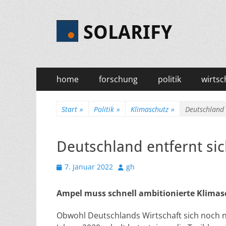
SOLARIFY
Primäres
Zum
home
forschung
politik
wirtsc
Inhalt
Menü
springen
Start
»
Politik
»
Klimaschutz
»
Deutschland 
Deutschland entfernt si
Veröffentlicht
Autor
7. Januar 2022
gh
am
Ampel muss schnell ambitionierte Klim
Obwohl Deutschlands Wirtschaft sich noch n