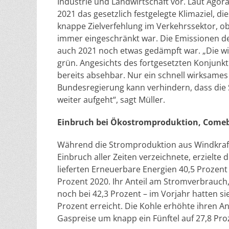
Industrie und Landwirtschaft vor. Laut Ago
2021 das gesetzlich festgelegte Klimaziel, 
knappe Zielverfehlung im Verkehrssektor, o
immer eingeschränkt war. Die Emissionen der
auch 2021 noch etwas gedämpft war. „Die wi
grün. Angesichts des fortgesetzten Konjunkt
bereits absehbar. Nur ein schnell wirksam
Bundesregierung kann verhindern, dass di
weiter aufgeht“, sagt Müller.
Einbruch bei Ökostromproduktion, Comeb
Während die Stromproduktion aus Windkraft
Einbruch aller Zeiten verzeichnete, erzielt
lieferten Erneuerbare Energien 40,5 Prozen
Prozent 2020. Ihr Anteil am Stromverbrauch,
noch bei 42,3 Prozent – im Vorjahr hatten 
Prozent erreicht. Die Kohle erhöhte ihren 
Gaspreise um knapp ein Fünftel auf 27,8 Pro