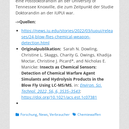
eine Postdoktorandin an der University of
Tennessee Knoxville, die zum Zeitpunkt der Studie
Doktorandin an der IUPUI war.
->Quellen:
https://news.iu.edu/stories/2022/03/iupui/relea
ses/24-blow-flies-chemical-weapon-
detection.html
Originalpublikation:
Sarah N. Dowling,
Christine L. Skaggs, Charity G. Owings, Khadija
Moctar, Christine J. Picard*, and Nicholas E.
Manicke:
Insects as Chemical Sensors:
Detection of Chemical Warfare Agent
Simulants and Hydrolysis Products in the
Blow Fly Using LC-MS/MS
, in:
Environ. Sci.
Technol. 2022, 56, 6, 3535–3543
;
https://doi.org/10.1021/acs.est.1c07381
Kategorien
Schlagworte
Forschung
,
News
,
Verbraucher
Chemiewaffen