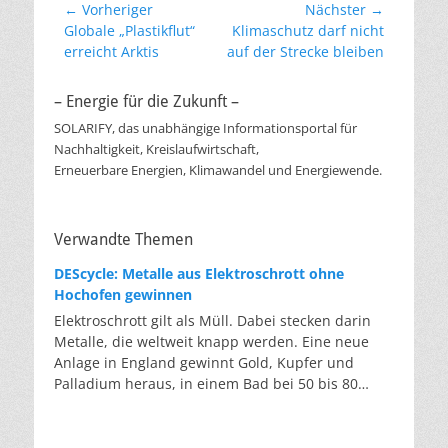
Beitragsnavigation
← Vorheriger
Nächster →
Vorheriger
Nächster
Globale „Plastikflut“
Klimaschutz darf nicht
Beitrag:
Beitrag:
erreicht Arktis
auf der Strecke bleiben
– Energie für die Zukunft –
SOLARIFY, das unabhängige Informationsportal für
Nachhaltigkeit, Kreislaufwirtschaft,
Erneuerbare Energien, Klimawandel und Energiewende.
Verwandte Themen
DEScycle: Metalle aus Elektroschrott ohne
Hochofen gewinnen
Elektroschrott gilt als Müll. Dabei stecken darin
Metalle, die weltweit knapp werden. Eine neue
Anlage in England gewinnt Gold, Kupfer und
Palladium heraus, in einem Bad bei 50 bis 80
Grad, statt wie bisher im Hochofen. Klassisches
Metallrecycling schmilzt Leiterplatten und
Kabelreste bei mehreren hundert bis über