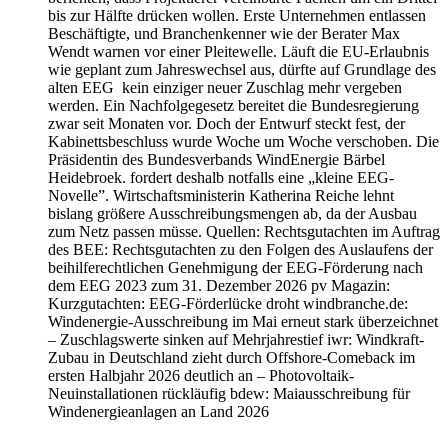
bis zur Hälfte drücken wollen. Erste Unternehmen entlassen
Beschäftigte, und Branchenkenner wie der Berater Max
Wendt warnen vor einer Pleitewelle. Läuft die EU-Erlaubnis
wie geplant zum Jahreswechsel aus, dürfte auf Grundlage des
alten EEG kein einziger neuer Zuschlag mehr vergeben
werden. Ein Nachfolgegesetz bereitet die Bundesregierung
zwar seit Monaten vor. Doch der Entwurf steckt fest, der
Kabinettsbeschluss wurde Woche um Woche verschoben. Die
Präsidentin des Bundesverbands WindEnergie Bärbel
Heidebroek. fordert deshalb notfalls eine „kleine EEG-
Novelle”. Wirtschaftsministerin Katherina Reiche lehnt
bislang größere Ausschreibungsmengen ab, da der Ausbau
zum Netz passen müsse. Quellen: Rechtsgutachten im Auftrag
des BEE: Rechtsgutachten zu den Folgen des Auslaufens der
beihilferechtlichen Genehmigung der EEG-Förderung nach
dem EEG 2023 zum 31. Dezember 2026 pv Magazin:
Kurzgutachten: EEG-Förderlücke droht windbranche.de:
Windenergie-Ausschreibung im Mai erneut stark überzeichnet
– Zuschlagswerte sinken auf Mehrjahrestief iwr: Windkraft-
Zubau in Deutschland zieht durch Offshore-Comeback im
ersten Halbjahr 2026 deutlich an – Photovoltaik-
Neuinstallationen rückläufig bdew: Maiausschreibung für
Windenergieanlagen an Land 2026