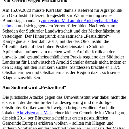
Vor Gericht wegen Pestizidkritik
Am 15.09.2020 musste Karl Bär, damals Referent für Agrarpolitik
am Öko-Institut (derzeit freigestellt zur Wahrnehmung seines
Bundestagsmandats)
zum ersten Mal auf der Anklagebank Platz
nehmen
und sich gegen den Vorwurf der üblen Nachrede zum
Schaden der Südtiroler Landwirtschaft und der Markenfälschung
verteidigen. Der Hintergrund: eine satirische „Pestizidtirol“-
Kampagne aus dem Jahr 2017, mit der das Öko-Institut die
Öffentlichkeit auf den hohen Pestizideinsatz im Südtiroler
Apfelanbau aufmerksam machen wollte. Auf die Kritik an der
umwelt- und gesundheitsschädlichen Praxis reagierte der Südtiroler
Landesrat für Landwirtschaft Arnold Schuler damals nicht, indem er
den Dialog mit den Kritikern suchte. Stattdessen brachte er 1.375
Obstbäuerinnen und Obstbauern aus der Region dazu, sich seiner
Klage anzuschließen.
Aus Südtirol wird „Pestizidtirol“
Die juristische Attacke gegen das Umweltinstitut war dabei nicht die
erste, mit der die Südtiroler Landesregierung und die dortige
Obstlobby Kritiker zum Schweigen bringen wollten. Auch die
lokalen
Aktivisten aus Mals
, einer kleinen Gemeinde im Vinschgau,
die sich 2014 per Bürgerentscheid zur ersten pestizidfreien
Gemeinde Europas erklären wollten – sollten mit Klagen und
anderen Schikanen eingeschüchtert werden. Der Einsatz der Malser