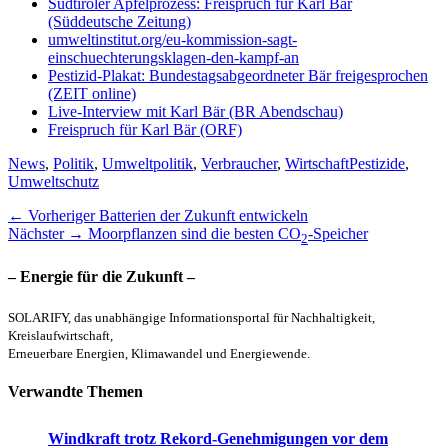
Südtiroler Apfelprozess: Freispruch für Karl Bär
(Süddeutsche Zeitung)
umweltinstitut.org/eu-kommission-sagt-
einschuechterungsklagen-den-kampf-an
Pestizid-Plakat: Bundestagsabgeordneter Bär freigesprochen
(ZEIT online)
Live-Interview mit Karl Bär (BR Abendschau)
Freispruch für Karl Bär (ORF)
Kategorien
Schlagworte
News
,
Politik
,
Umweltpolitik
,
Verbraucher
,
Wirtschaft
Pestizide
,
Umweltschutz
Beitragsnavigation
Vorheriger
← Vorheriger
Batterien der Zukunft entwickeln
Nächster
Beitrag:
Nächster →
Moorpflanzen sind die besten CO
-Speicher
2
Beitrag:
– Energie für die Zukunft –
SOLARIFY, das unabhängige Informationsportal für Nachhaltigkeit,
Kreislaufwirtschaft,
Erneuerbare Energien, Klimawandel und Energiewende.
Verwandte Themen
Windkraft trotz Rekord-Genehmigungen vor dem