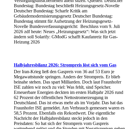
Versorgungsunsicherheiten allein sitzen. Quellen: Deutscher
Bundestag: Bundestag beschließt Heizungsgesetz-Novelle
Deutscher Bundestag: Scharfe Kritik am
Gebäudemodernisierungsgesetz Deutscher Bundestag:
Bundestag stimmt für Aufsetzung der Heizungsgesetz-
Novelle Bundesverfassungsgericht: Beschluss vom 9. Juli
2026 zdf heute: Neues „Heizungsgesetz“: Was sich jetzt
ändern soll Solarify: GModG schafft Kaufanreiz für Gas-
Heizung 2026
Halbjahresbilanz 2026: Strompreis löst sich vom Gas
Der Iran-Krieg ließ den Gaspreis von 36 auf 53 Euro je
Megawattstunde springen. Anders der Strompreis. Er blieb
beinahe stehen. Das spart Milliarden. Doch laut Fraunhofer
ISE zahlen wir noch zu viel: Was fehlt, sind Speicher.
Erneuerbare Energien deckten im ersten Halbjahr 2026 rund
62 Prozent der öffentlichen Nettostromerzeugung in
Deutschland. Das ist etwas mehr als im Vorjahr. Das hat das
Fraunhofer ISE gemeldet. Am Verbrauch gemessen waren es
58,5 Prozent. Ebenfalls ein Rekordwert. Die eigentliche
Nachricht der Halbjahresbilanz steckt jedoch in den
Preisdaten: So hat sich der Strompreis vom Gaspreis
weitgehend gelöst und die Stunden mit Negativpreisen gehen