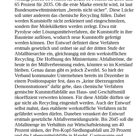
65 Prozent für 2035. Ob die erste Marke erreicht wird, ist laut
Bundesumweltministerium „bereits nicht sicher”. Diese Lücke
soll unter anderem das chemische Recycling füllen. Dabei
werden Kunststoffe nicht zerkleinert und eingeschmolzen,
sondern ihre Molekülketten werden zerlegt. Etwa mit
Pyrolyse oder Lösungsmittelverfahren, die Kunststoffe in ihre
Bausteine auflösen, wodurch neue Kunststoffe gefertigt
werden können. Der Entwurf definiert diese Verfahren
erstmals gesetzlich und ordnet sie auf der dritten Stufe der
Abfallhierarchie ein, gleichrangig mit dem werkstofflichen
Recycling. Die Hoffnung des Ministeriums: Abfallströme, die
heute in der Müllverbrennung enden, könnten so im Kreislauf
bleiben. Genau daran gibt es jedoch Zweifel. So hielt der
Verband kommunaler Unternehmen bereits im Dezember in
einem Positionspapier fest, dass es „keine überzeugenden
Demonstrationen” dafür gebe, dass chemische Verfahren
gemischte Kunststoffabfälle aus Haus- und Geschäftsmüll
ökoeffizient verwerten können. Für diese Abfälle dürften sie
gar nicht als Recycling eingestuft werden. Auch der Entwurf
selbst mahnt, dass etablierte werkstoffliche Verfahren nicht
gefährdet werden dürfen. Daneben verankert der Entwurf
erstmals gesetzliche Abfallvermeidungsziele. Bis 2045 soll die
Abfallmenge im Verhältnis zur Wirtschaftsleistung um 40
Prozent sinken, der Pro-Kopf-Siedlungsabfall um 20 Prozent
und die Lebensmittelabfälle in Handel, Gastronomie und