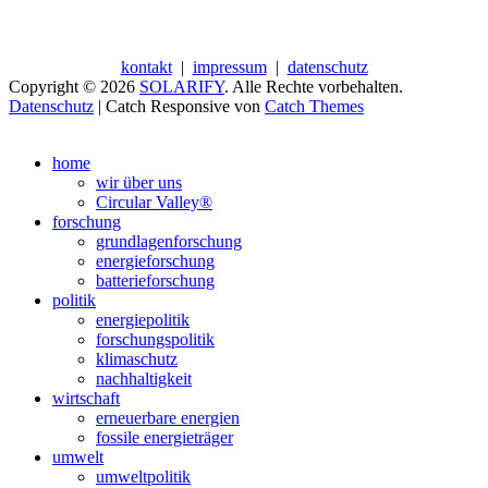
kontakt
|
impressum
|
datenschutz
Copyright © 2026
SOLARIFY
. Alle Rechte vorbehalten.
Datenschutz
| Catch Responsive von
Catch Themes
Nach
oben
home
scrollen
wir über uns
Circular Valley®
forschung
grundlagenforschung
energieforschung
batterieforschung
politik
energiepolitik
forschungspolitik
klimaschutz
nachhaltigkeit
wirtschaft
erneuerbare energien
fossile energieträger
umwelt
umweltpolitik