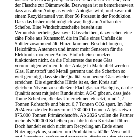
der Flasche zur Dämmwolle. Deswegen ist es bemerkenswert,
dass aus altem Autoglas wieder Autoglas wird, und zwar mit
einem Rezyklatanteil von über 56 Prozent in der Produktion.
Dass das bisher nicht möglich war, liegt am Aufbau der
Scheibe. Eine Windschutzscheibe besteht aus
Verbundsicherheitsglas: zwei Glasscheiben, dazwischen eine
zähe Folie aus Kunststoff, die im Falle eines Unfalls die
Splitter zusammenhält. Hinzu kommen Beschichtungen,
Heizdrähte, Antennen und immer mehr Sensoren für die
Elektronik moderner Autos. Einfach einschmelzen
funktioniert nicht, da die Folienreste das neue Glas
verunreinigen würden. In der Anlage in Marienfeld werden
Glas, Kunststoff und Metall getrennt und die Scherben so
weit gereinigt, dass sie die Qualität von neuem Glas wieder
erreichen. Die eigentliche Hürde ist es, den Kreis auf
gleichem Niveau zu schließen: Flachglas zu Flachglas, da die
Qualität sonst mit jeder Runde sinkt. AGC gibt an, dass jede
Tonne Scherben, die das Unternehmen einsetzt, rund 1,2
Tonnen Rohstoffe und bis zu 0,7 Tonnen CO2 spart. Im Jahr
2024 ersetzte der Konzern mit 730.000 Tonnen Altglas etwa
875.000 Tonnen Primärrohstoffe. Ab 2026 wollen die Partner
mehr als 300.000 Scheiben pro Jahr in den Kreislauf führen.
Doch handelt es sich nicht um Recycling am Ende eines
Nutzungszyklus, sondern um Produktionsabfälle: Verschnitt