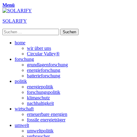
Menü
SOLARIFY
Suchen
nach:
Primäres
Zum
home
Inhalt
wir über uns
Menü
springen
Circular Valley®
forschung
grundlagenforschung
energieforschung
batterieforschung
politik
energiepolitik
forschungspolitik
klimaschutz
nachhaltigkeit
wirtschaft
erneuerbare energien
fossile energieträger
umwelt
umweltpolitik
verbraucher