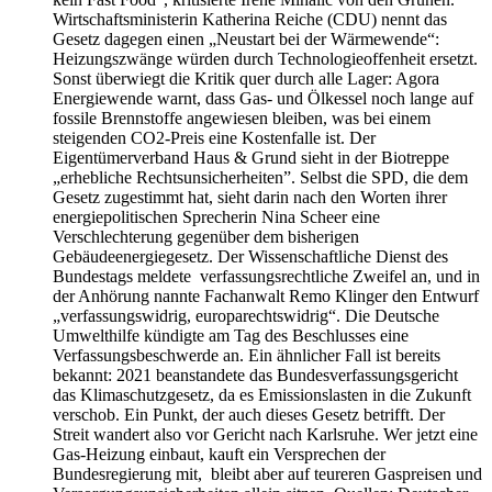
Wirtschaftsministerin Katherina Reiche (CDU) nennt das
Gesetz dagegen einen „Neustart bei der Wärmewende“:
Heizungszwänge würden durch Technologieoffenheit ersetzt.
Sonst überwiegt die Kritik quer durch alle Lager: Agora
Energiewende warnt, dass Gas- und Ölkessel noch lange auf
fossile Brennstoffe angewiesen bleiben, was bei einem
steigenden CO2-Preis eine Kostenfalle ist. Der
Eigentümerverband Haus & Grund sieht in der Biotreppe
„erhebliche Rechtsunsicherheiten”. Selbst die SPD, die dem
Gesetz zugestimmt hat, sieht darin nach den Worten ihrer
energiepolitischen Sprecherin Nina Scheer eine
Verschlechterung gegenüber dem bisherigen
Gebäudeenergiegesetz. Der Wissenschaftliche Dienst des
Bundestags meldete verfassungsrechtliche Zweifel an, und in
der Anhörung nannte Fachanwalt Remo Klinger den Entwurf
„verfassungswidrig, europarechtswidrig“. Die Deutsche
Umwelthilfe kündigte am Tag des Beschlusses eine
Verfassungsbeschwerde an. Ein ähnlicher Fall ist bereits
bekannt: 2021 beanstandete das Bundesverfassungsgericht
das Klimaschutzgesetz, da es Emissionslasten in die Zukunft
verschob. Ein Punkt, der auch dieses Gesetz betrifft. Der
Streit wandert also vor Gericht nach Karlsruhe. Wer jetzt eine
Gas-Heizung einbaut, kauft ein Versprechen der
Bundesregierung mit, bleibt aber auf teureren Gaspreisen und