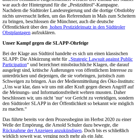
war auch der Hintergrund für die „Pestizidtirol“-Kampagne.
Nachdem die Südtiroler Landesregierung und die dortige Obstlobby
nichts unversucht ließen, um das Referendum in Mals zum Scheitern
zu bringen, beschlossen die Münchner, auch die deutsche
Öffentlichkeit über den
hohen Pestizideinsatz in den Südtiroler
Obstplantagen
aufzuklären.
Unser Kampf gegen die SLAPP-Ohrfeige
Bei der Klage aus Südtirol handelte es sich um einen klassischen
SLAPP: Die Abkürzung steht für
„Strategic Lawsuit against Public
Participation
“ und bezeichnet missbräuchliche Klagen, die darauf
ausgelegt sind, kritische Äußerungen von öffentlichem Interesse zu
unterdrücken und diejenigen, die sie vorbringen, juristisch zum
Schweigen zu bringen. Aus der Medienmitteilung des Öko-Instituts:
„Uns war klar, dass wir uns mit aller Kraft gegen diesen Angriff auf
die Meinungs- und Informationsfreiheit wehren mussten. Daher
beschlossen wir, uns nicht ’nur‘ vor Gericht zu verteidigen, sondern
den Südtiroler SLAPP in der Öffentlichkeit so bekannt wie möglich
zu machen.“
Das führte bereits vor dem Prozessbeginn im Herbst 2020 zu einer
Welle der Empörung, die Arnold Schuler dazu bewegte, die
Rücknahme der Anzeigen anzukündigen
. Doch bis es schließlich
wirklich soweit war, verging noch mehr als ein Jahr.