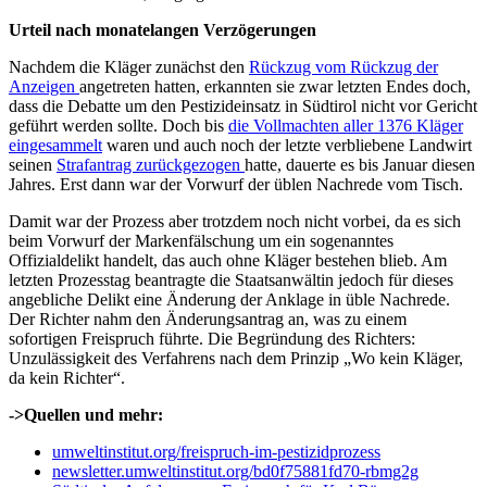
Urteil nach monatelangen Verzögerungen
Nachdem die Kläger zunächst den
Rückzug vom Rückzug der
Anzeigen
angetreten hatten, erkannten sie zwar letzten Endes doch,
dass die Debatte um den Pestizideinsatz in Südtirol nicht vor Gericht
geführt werden sollte. Doch bis
die Vollmachten aller 1376 Kläger
eingesammelt
waren und auch noch der letzte verbliebene Landwirt
seinen
Strafantrag zurückgezogen
hatte, dauerte es bis Januar diesen
Jahres. Erst dann war der Vorwurf der üblen Nachrede vom Tisch.
Damit war der Prozess aber trotzdem noch nicht vorbei, da es sich
beim Vorwurf der Markenfälschung um ein sogenanntes
Offizialdelikt handelt, das auch ohne Kläger bestehen blieb. Am
letzten Prozesstag beantragte die Staatsanwältin jedoch für dieses
angebliche Delikt eine Änderung der Anklage in üble Nachrede.
Der Richter nahm den Änderungsantrag an, was zu einem
sofortigen Freispruch führte. Die Begründung des Richters:
Unzulässigkeit des Verfahrens nach dem Prinzip „Wo kein Kläger,
da kein Richter“.
->Quellen und mehr:
umweltinstitut.org/freispruch-im-pestizidprozess
newsletter.umweltinstitut.org/bd0f75881fd70-rbmg2g