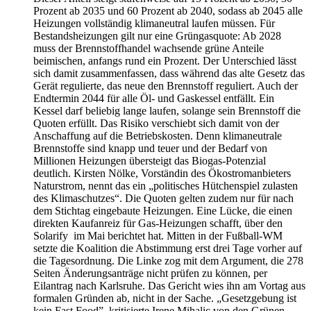
Prozent ab 2035 und 60 Prozent ab 2040, sodass ab 2045 alle
Heizungen vollständig klimaneutral laufen müssen. Für
Bestandsheizungen gilt nur eine Grüngasquote: Ab 2028
muss der Brennstoffhandel wachsende grüne Anteile
beimischen, anfangs rund ein Prozent. Der Unterschied lässt
sich damit zusammenfassen, dass während das alte Gesetz das
Gerät regulierte, das neue den Brennstoff reguliert. Auch der
Endtermin 2044 für alle Öl- und Gaskessel entfällt. Ein
Kessel darf beliebig lange laufen, solange sein Brennstoff die
Quoten erfüllt. Das Risiko verschiebt sich damit von der
Anschaffung auf die Betriebskosten. Denn klimaneutrale
Brennstoffe sind knapp und teuer und der Bedarf von
Millionen Heizungen übersteigt das Biogas-Potenzial
deutlich. Kirsten Nölke, Vorständin des Ökostromanbieters
Naturstrom, nennt das ein „politisches Hütchenspiel zulasten
des Klimaschutzes“. Die Quoten gelten zudem nur für nach
dem Stichtag eingebaute Heizungen. Eine Lücke, die einen
direkten Kaufanreiz für Gas-Heizungen schafft, über den
Solarify im Mai berichtet hat. Mitten in der Fußball-WM
setzte die Koalition die Abstimmung erst drei Tage vorher auf
die Tagesordnung. Die Linke zog mit dem Argument, die 278
Seiten Änderungsanträge nicht prüfen zu können, per
Eilantrag nach Karlsruhe. Das Gericht wies ihn am Vortag aus
formalen Gründen ab, nicht in der Sache. „Gesetzgebung ist
kein Fast Food”, kritisierte Irene Mihalic von den Grünen.