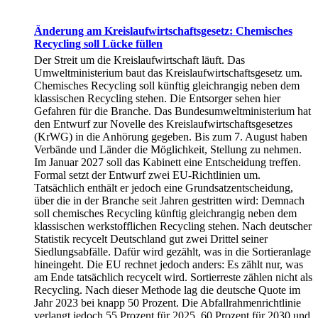
Änderung am Kreislaufwirtschaftsgesetz: Chemisches
Recycling soll Lücke füllen
Der Streit um die Kreislaufwirtschaft läuft. Das
Umweltministerium baut das Kreislaufwirtschaftsgesetz um.
Chemisches Recycling soll künftig gleichrangig neben dem
klassischen Recycling stehen. Die Entsorger sehen hier
Gefahren für die Branche. Das Bundesumweltministerium hat
den Entwurf zur Novelle des Kreislaufwirtschaftsgesetzes
(KrWG) in die Anhörung gegeben. Bis zum 7. August haben
Verbände und Länder die Möglichkeit, Stellung zu nehmen.
Im Januar 2027 soll das Kabinett eine Entscheidung treffen.
Formal setzt der Entwurf zwei EU-Richtlinien um.
Tatsächlich enthält er jedoch eine Grundsatzentscheidung,
über die in der Branche seit Jahren gestritten wird: Demnach
soll chemisches Recycling künftig gleichrangig neben dem
klassischen werkstofflichen Recycling stehen. Nach deutscher
Statistik recycelt Deutschland gut zwei Drittel seiner
Siedlungsabfälle. Dafür wird gezählt, was in die Sortieranlage
hineingeht. Die EU rechnet jedoch anders: Es zählt nur, was
am Ende tatsächlich recycelt wird. Sortierreste zählen nicht als
Recycling. Nach dieser Methode lag die deutsche Quote im
Jahr 2023 bei knapp 50 Prozent. Die Abfallrahmenrichtlinie
verlangt jedoch 55 Prozent für 2025, 60 Prozent für 2030 und