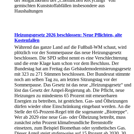
der Möglichkeiten des „Chemischen Recyclings“ von
gemischten Kunststoffabfällen insbesondere aus
Haushaltungen
Heizungsgesetz 2026 beschlossen: Neue Pflichten, alte
Kostenfallen
Während das ganze Land auf die Fußball-WM schaut, wird
plötzlich vor der Sommerpause das neue Heizungsgesetz
beschlossen. Die SPD selbst nennt es eine Verschlechterung
und die erste Klage kam schon vor dem Beschluss. Der
Bundestag hat am Freitag das Gebäudemodernisierungsgesetz
mit 323 zu 271 Stimmen beschlossen. Der Bundesrat stimmte
noch am selben Tag zu, am letzten Sitzungstag vor der
Sommerpause. Das Gesetz ist das neue „Heizungsgesetz“ und
löst das Gesetz der Ampel-Regierung ab. Die Pflicht, neue
Heizungen zu mindestens 65 Prozent mit erneuerbaren
Energien zu betreiben, ist gestrichen. Gas- und Ölheizungen
dürfen wieder ohne Einschränkung eingebaut werden. An die
Stelle der 65-Prozent-Regel tritt die sogenannte „Biotreppe“.
Wer ab 2029 eine neue Gas- oder Ölheizung betreibt, muss
zunächst zehn Prozent klimafreundliche Brennstoffe
einsetzen, zum Beispiel Biomethan oder synthetisches Gas.
Dieser Anteil steigt stufenweise auf 15 Prozent ab 2030, 30