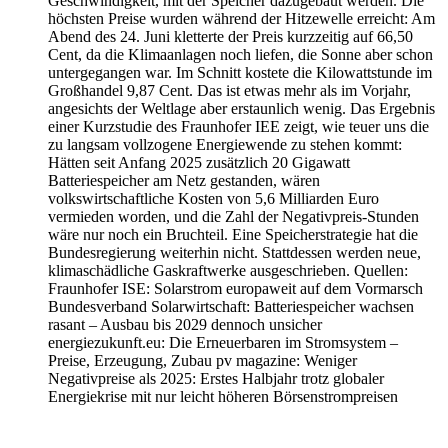
Geschwindigkeit, mit der Speicher dazugebaut werden. Die
höchsten Preise wurden während der Hitzewelle erreicht: Am
Abend des 24. Juni kletterte der Preis kurzzeitig auf 66,50
Cent, da die Klimaanlagen noch liefen, die Sonne aber schon
untergegangen war. Im Schnitt kostete die Kilowattstunde im
Großhandel 9,87 Cent. Das ist etwas mehr als im Vorjahr,
angesichts der Weltlage aber erstaunlich wenig. Das Ergebnis
einer Kurzstudie des Fraunhofer IEE zeigt, wie teuer uns die
zu langsam vollzogene Energiewende zu stehen kommt:
Hätten seit Anfang 2025 zusätzlich 20 Gigawatt
Batteriespeicher am Netz gestanden, wären
volkswirtschaftliche Kosten von 5,6 Milliarden Euro
vermieden worden, und die Zahl der Negativpreis-Stunden
wäre nur noch ein Bruchteil. Eine Speicherstrategie hat die
Bundesregierung weiterhin nicht. Stattdessen werden neue,
klimaschädliche Gaskraftwerke ausgeschrieben. Quellen:
Fraunhofer ISE: Solarstrom europaweit auf dem Vormarsch
Bundesverband Solarwirtschaft: Batteriespeicher wachsen
rasant – Ausbau bis 2029 dennoch unsicher
energiezukunft.eu: Die Erneuerbaren im Stromsystem –
Preise, Erzeugung, Zubau pv magazine: Weniger
Negativpreise als 2025: Erstes Halbjahr trotz globaler
Energiekrise mit nur leicht höheren Börsenstrompreisen