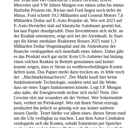
Mercedes und VW fahren Margen von minus zehn bis minus
fünfzehn Prozent ein. Rivian und Ford liegen noch tiefer im
Minus. Ford schrieb 19,5 Milliarden und General Motors 7,6
Milliarden Dollar auf E-Auto-Projekte ab. Wer seit 2023 auf
E-Auto-Hersteller statt auf klassische Autobauer gesetzt hat,
hat laut Papier draufgezahlt. Dass Investitionen sich nicht an
der Realität orientieren, zeigt sich bei der Atomkraft. In Start-
ups für kleine modulare Reaktoren flossen 2025 rund 1,3
Milliarden Dollar Wagniskapital und die Aktienkurse der
Branche verdoppelten sich innerhalb eines Jahres. Dabei gibt
es das Produkt noch gar nicht: Kein US-Anbieter hat bislang
einen solchen Reaktor in Betrieb genommen und keiner
konnte zeigen, dass er Strom zu wettbewerbsfähigen Kosten
liefern kann. Das Papier merkt dazu trocken an, es fehle noch
der „Machbarkeitsnachweis”. Der Markt kauft hier keine
funktionierende Technologie, sondern setzt auf die Wette,
dass sie eines Tages funktionieren könnte. Legt J.P. Morgan
also nahe, die Energiewende rechne sich nicht? Nein. Der
Gewinn sitzt nur woanders als der Verlust. Wer Solarmodule
baut, verliert im Preiskampf. Wer mit ihnen Strom erzeugt,
produziert ihn jedoch so günstig wie aus keiner anderen
neuen Quelle. Teuer bleibe vor allem eines: diesen Strom rund
um die Uhr verfügbar zu machen. Laut dem Autor Cembalest
verdoppeln sich die Kosten, sobald Solarstrom per Speicher