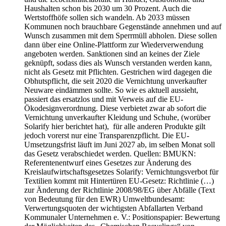
Haushalten schon bis 2030 um 30 Prozent. Auch die
Wertstoffhöfe sollen sich wandeln. Ab 2033 müssen
Kommunen noch brauchbare Gegenstände annehmen und auf
Wunsch zusammen mit dem Sperrmüll abholen. Diese sollen
dann über eine Online-Plattform zur Wiederverwendung
angeboten werden. Sanktionen sind an keines der Ziele
geknüpft, sodass dies als Wunsch verstanden werden kann,
nicht als Gesetz mit Pflichten. Gestrichen wird dagegen die
Obhutspflicht, die seit 2020 die Vernichtung unverkaufter
Neuware eindämmen sollte. So wie es aktuell aussieht,
passiert das ersatzlos und mit Verweis auf die EU-
Ökodesignverordnung. Diese verbietet zwar ab sofort die
Vernichtung unverkaufter Kleidung und Schuhe, (worüber
Solarify hier berichtet hat), für alle anderen Produkte gilt
jedoch vorerst nur eine Transparenzpflicht. Die EU-
Umsetzungsfrist läuft im Juni 2027 ab, im selben Monat soll
das Gesetz verabschiedet werden. Quellen: BMUKN:
Referentenentwurf eines Gesetzes zur Änderung des
Kreislaufwirtschaftsgesetzes Solarify: Vernichtungsverbot für
Textilien kommt mit Hintertüren EU-Gesetz: Richtlinie (…)
zur Änderung der Richtlinie 2008/98/EG über Abfälle (Text
von Bedeutung für den EWR) Umweltbundesamt:
Verwertungsquoten der wichtigsten Abfallarten Verband
Kommunaler Unternehmen e. V.: Positionspapier: Bewertung