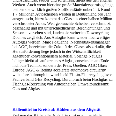
und Ausschuss, sauber und sortenrein, direkt aus den eigenen
Werken. Auch wenn hier eine große Materialersparnis gelingt,
bleiben die wirklich großen Stoffkreisläufe unberührt. Rund
1,7 Millionen Autoscheiben werden in Deutschland pro Jahr
ausgetauscht, hinzu kommt das Glas aus einer halben Million
verschrotteter Autos. Weil gebrauchte Scheiben verschmutzt,
beschädigt und mit unterschiedlichsten Beschichtungen und
Sensoren versehen sind, landen sie weiter im Downcycling.
Doch es zeigt sich: Aus Autoglas kann wieder hochwertiges
Autoglas werden. Marc Foguenne, Nachhaltigkeitsmanager
bei AGC, bezeichnet die Zukunft des Glases als zirkulär, die
Herausforderung liege jedoch in der Wirtschaftlichkeit
gegenüber konventionellem Material. Solange Neuglas
billiger bleibt als aufbereitetes Altglas, entscheidet am Ende
nicht die Technik, sondern der Preis. Quellen: AGC Glass
Europe: AGC & Reiling accelerate automotive circularity
with a breakthrough in windshield Flat-to-Flat recycling bvse
Fachverband Glas-Recycling: Durchbruch beim Flachglas-zu-
Flachglas-Recycling von Autoscheiben Umweltbundesamt:
Glas und Altglas
Kältemittel im Kreislauf: Kühlen aus dem Altgerät
Erst war das Kältemittel Abfall, jetzt ist es ein begehrter