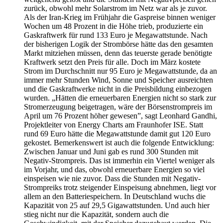
zurück, obwohl mehr Solarstrom im Netz war als je zuvor.
Als der Iran-Krieg im Frühjahr die Gaspreise binnen weniger
Wochen um 48 Prozent in die Höhe trieb, produzierte ein
Gaskraftwerk für rund 133 Euro je Megawattstunde. Nach
der bisherigen Logik der Strombörse hätte das den gesamten
Markt mitziehen müssen, denn das teuerste gerade benötigte
Kraftwerk setzt den Preis für alle. Doch im März kostete
Strom im Durchschnitt nur 95 Euro je Megawattstunde, da an
immer mehr Stunden Wind, Sonne und Speicher ausreichten
und die Gaskraftwerke nicht in die Preisbildung einbezogen
wurden. „Hätten die erneuerbaren Energien nicht so stark zur
Stromerzeugung beigetragen, wäre der Börsenstrompreis im
April um 76 Prozent höher gewesen”, sagt Leonhard Gandhi,
Projektleiter von Energy Charts am Fraunhofer ISE. Statt
rund 69 Euro hätte die Megawattstunde damit gut 120 Euro
gekostet. Bemerkenswert ist auch die folgende Entwicklung:
Zwischen Januar und Juni gab es rund 300 Stunden mit
Negativ-Strompreis. Das ist immerhin ein Viertel weniger als
im Vorjahr, und das, obwohl erneuerbare Energien so viel
einspeisen wie nie zuvor. Dass die Stunden mit Negativ-
Strompreiks trotz steigender Einspeisung abnehmen, liegt vor
allem an den Batteriespeichern. In Deutschland wuchs die
Kapazität von 25 auf 29,5 Gigawattstunden. Und auch hier
stieg nicht nur die Kapazität, sondern auch die