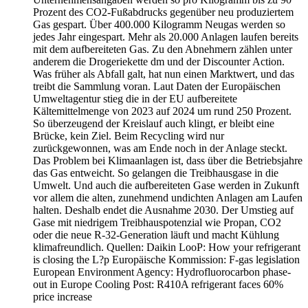
Prozent des CO2-Fußabdrucks gegenüber neu produziertem
Gas gespart. Über 400.000 Kilogramm Neugas werden so
jedes Jahr eingespart. Mehr als 20.000 Anlagen laufen bereits
mit dem aufbereiteten Gas. Zu den Abnehmern zählen unter
anderem die Drogeriekette dm und der Discounter Action.
Was früher als Abfall galt, hat nun einen Marktwert, und das
treibt die Sammlung voran. Laut Daten der Europäischen
Umweltagentur stieg die in der EU aufbereitete
Kältemittelmenge von 2023 auf 2024 um rund 250 Prozent.
So überzeugend der Kreislauf auch klingt, er bleibt eine
Brücke, kein Ziel. Beim Recycling wird nur
zurückgewonnen, was am Ende noch in der Anlage steckt.
Das Problem bei Klimaanlagen ist, dass über die Betriebsjahre
das Gas entweicht. So gelangen die Treibhausgase in die
Umwelt. Und auch die aufbereiteten Gase werden in Zukunft
vor allem die alten, zunehmend undichten Anlagen am Laufen
halten. Deshalb endet die Ausnahme 2030. Der Umstieg auf
Gase mit niedrigem Treibhauspotenzial wie Propan, CO2
oder die neue R-32-Generation läuft und macht Kühlung
klimafreundlich. Quellen: Daikin LooP: How your refrigerant
is closing the L?p Europäische Kommission: F-gas legislation
European Environment Agency: Hydrofluorocarbon phase-
out in Europe Cooling Post: R410A refrigerant faces 60%
price increase