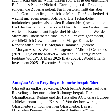
auch nachts und im Winter fließen soll. Das ist der eigentliche
Befund des Papiers: Nicht die Erzeugung ist das Problem,
sondern die Zuverlässigkeit. Für Investoren heißt das aber
auch: Genau dort liegt der nächste Markt. Der Speicherbedarf
wächst mit jedem neuen Solarpark. Die Technologie
funktioniert (anders als bei den Reaktor-Ideen) schon heute.
Und die fossile Konkurrenz steckt fest: Auf neue Gasturbinen
wartet die Branche laut Papier drei bis sieben Jahre. Wer den
Strom aus Erneuerbaren rund um die Uhr verfügbar macht,
erschließt sich Gewinnchance und Marge. Klimaziel und
Rendite fallen laut J. P. Morgan zusammen. Quellen:
JPMorgan Asset & Wealth Management / Michael Cembalest
(2026): „Eye on the Market – 16th Annual Energy Paper:
Fighting Words“, 3. März 2026 IEA (2025): „World Energy
Investment 2025 – Executive Summary“
Autoglas: Wenn Recycling nicht mehr bergab führt
Glas gilt als endlos recycelbar. Doch beim Autoglas läuft das
Recycling bisher nur in eine Richtung: bergab. Der
Glasaufbereiter Reiling und der Hersteller AGC Glass Europe
schließen erstmalig den Kreislauf. Von der hochwertigen
Glasscheibe zur hochwertigen Glasscheibe. Das ist
klassisches Downcycling: von der Scheibe zur Flasche, von