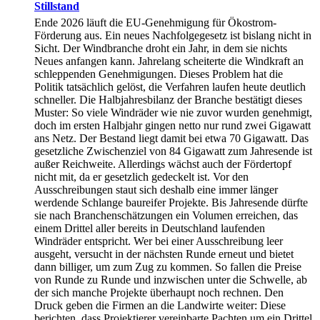
Stillstand
Ende 2026 läuft die EU-Genehmigung für Ökostrom-
Förderung aus. Ein neues Nachfolgegesetz ist bislang nicht in
Sicht. Der Windbranche droht ein Jahr, in dem sie nichts
Neues anfangen kann. Jahrelang scheiterte die Windkraft an
schleppenden Genehmigungen. Dieses Problem hat die
Politik tatsächlich gelöst, die Verfahren laufen heute deutlich
schneller. Die Halbjahresbilanz der Branche bestätigt dieses
Muster: So viele Windräder wie nie zuvor wurden genehmigt,
doch im ersten Halbjahr gingen netto nur rund zwei Gigawatt
ans Netz. Der Bestand liegt damit bei etwa 70 Gigawatt. Das
gesetzliche Zwischenziel von 84 Gigawatt zum Jahresende ist
außer Reichweite. Allerdings wächst auch der Fördertopf
nicht mit, da er gesetzlich gedeckelt ist. Vor den
Ausschreibungen staut sich deshalb eine immer länger
werdende Schlange baureifer Projekte. Bis Jahresende dürfte
sie nach Branchenschätzungen ein Volumen erreichen, das
einem Drittel aller bereits in Deutschland laufenden
Windräder entspricht. Wer bei einer Ausschreibung leer
ausgeht, versucht in der nächsten Runde erneut und bietet
dann billiger, um zum Zug zu kommen. So fallen die Preise
von Runde zu Runde und inzwischen unter die Schwelle, ab
der sich manche Projekte überhaupt noch rechnen. Den
Druck geben die Firmen an die Landwirte weiter: Diese
berichten, dass Projektierer vereinbarte Pachten um ein Drittel