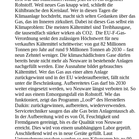
Rohstoff. Weil neues Gas knapp wird, schließt die
Kühlbranche den Kreislauf. Wer in diesen Tagen die
Klimaanlage hochdreht, macht sich selten Gedanken über das
Gas, das im Inneren zirkuliert. Dabei ist dieses Gas selbst ein
Klimaproblem: Die meisten Kältemittel sind Treibhausgase,
die tausendfach stärker wirken als CO2. Die EU-F-Gas-
Verordnung senkt den zulässigen Höchstwert für neu
verkauftes Kältemittel schrittweise: von gut 82 Millionen
Tonnen pro Jahr auf rund 9 Millionen Tonnen ab 2030 – fast
neun Zehntel weniger. Die klimaschädlichsten Gase dürfen
bereits heute nicht mehr als Neuware in bestehende Anlagen
nachgefüllt werden. Eine Ausnahme bildet gebrauchtes
Kältemittel. Wer das Gas aus einer alten Anlage
zurückgewinnt und in der EU wiederaufbereitet, fällt nicht
unter die Beschränkung. Aufbereitetes Gas darf bis 2030
weiter eingesetzt werden, wo Neuware längst verboten ist. So
wird aus einem Entsorgungsfall ein Rohstoff. Wie das
funktioniert, zeigt das Programm „LooP” des Herstellers
Daikin: zurückgewinnen, aufbereiten, wiederverwenden.
Servicetechniker saugen das alte Gas beim Anlagentausch ab.
In der Aufbereitung wird es von Öl, Feuchtigkeit und
Fremdgasen gereinigt, bis es die Qualität von Neuware
erreicht. Dies wird von einem unabhängigen Labor geprüft.
Anschließend wird es in neue Geräte gefüllt. Laut
Unternehmensangaben werden so pro Kilogramm bis zu 90