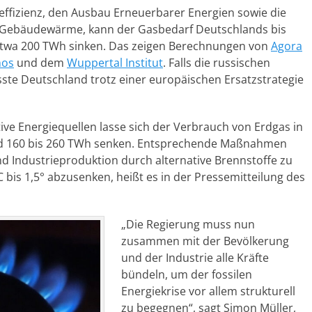
effizienz, den Ausbau Erneuerbarer Energien sowie die
nd Gebäudewärme, kann der Gasbedarf Deutschlands bis
etwa 200 TWh sinken. Das zeigen Berechnungen von
Agora
nos
und dem
Wuppertal Institut
. Falls die russischen
sste Deutschland trotz einer europäischen Ersatzstrategie
e Energiequellen lasse sich der Verbrauch von Erdgas in
d 160 bis 260 TWh senken. Entsprechende Maßnahmen
d Industrieproduktion durch alternative Brennstoffe zu
bis 1,5° abzusenken, heißt es in der Pressemitteilung des
„Die Regierung muss nun
zusammen mit der Bevölkerung
und der Industrie alle Kräfte
bündeln, um der fossilen
Energiekrise vor allem strukturell
zu begegnen“, sagt Simon Müller,