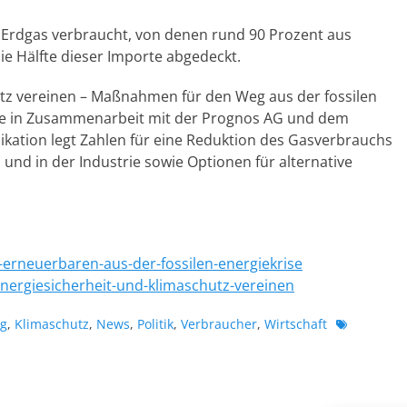
Erdgas verbraucht, von denen rund 90 Prozent aus
e Hälfte dieser Importe abgedeckt.
utz vereinen – Maßnahmen für den Weg aus der fossilen
de in Zusammenarbeit mit der Prognos AG und dem
blikation legt Zahlen für eine Reduktion des Gasverbrauchs
und in der Industrie sowie Optionen für alternative
-erneuerbaren-aus-der-fossilen-energiekrise
nergiesicherheit-und-klimaschutz-vereinen
Schlagwort
ng
,
Klimaschutz
,
News
,
Politik
,
Verbraucher
,
Wirtschaft