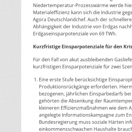
Niedertemperatur-Prozesswärme werde hierdu
Materialeffizienz kann sich die Industrie ge
Agora Deutschlandchef. Auch der schnellere
Abhängigkeit der Industrie von Erdgas nachh
Erdgaseinsparpotenziale von 69 TWh.
Kurzfristige Einsparpotenziale für den Kri
Für den Fall von akut ausbleibenden Gaslie
kurzfristigen Einsparpotenziale für zwei Sze
Eine erste Stufe berücksichtige Einsparo
Produktionsrückgänge erforderten. Hiermi
bezogenen, jährlichen Einsparbedarfs bei
gehörten die Absenkung der Raumtemperat
kleineren Effizienzmaßnahmen wie dem Abd
angelegte Informationskampagne zum Energ
Bundesregierung muss soziale Härten info
einkommensschwachen Haushalte brauche