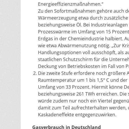
Energieeffizienzmaßnahmen.“
Zu den Sofortmaßnahmen gehöre auch der
Wärmeerzeugung etwa durch zusätzliche E
beziehungsweise Öl. Bei Industrieanlagen 
Prozesswärme im Umfang von 15 Prozent 
Erdgas in der Chemieindustrie halbiert. 
wie etwa Abwärmenutzung nötig. „Zur Kris
Handlungsoptionen voll ausschöpft, als a
staatlichen Schutzschirm für die Unterne
Deckung von Betriebskosten im Fall von P
Die zweite Stufe erfordere noch größere
Raumtemperatur um 1 bis 1,5° C und der 
Umfang von 33 Prozent. Hiermit könne D
beziehungsweise 261 TWh erreichen. Die 
würde zudem nur noch ein Viertel gegen
damit zum Teil aufrechterhalten werden,
Kaskadeneffekte entgegenzuwirken.
Gasverbrauch in Deutschland