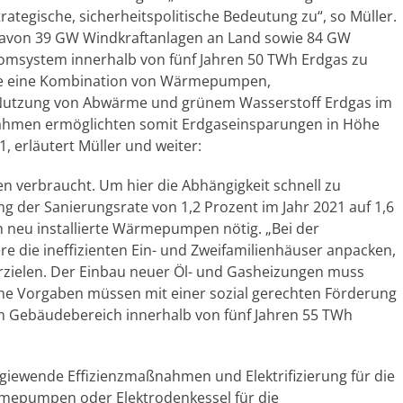
ategische, sicherheitspolitische Bedeutung zu“, so Müller.
davon 39 GW Windkraftanlagen an Land sowie 84 GW
romsystem innerhalb von fünf Jahren 50 TWh Erdgas zu
ne eine Kombination von Wärmepumpen,
, Nutzung von Abwärme und grünem Wasserstoff Erdgas im
ahmen ermöglichten somit Erdgaseinsparungen in Höhe
, erläutert Müller und weiter:
n verbraucht. Um hier die Abhängigkeit schnell zu
ng der Sanierungsrate von 1,2 Prozent im Jahr 2021 auf 1,6
en neu installierte Wärmepumpen nötig. „Bei der
e die ineffizienten Ein- und Zweifamilienhäuser anpacken,
erzielen. Der Einbau neuer Öl- und Gasheizungen muss
che Vorgaben müssen mit einer sozial gerechten Förderung
im Gebäudebereich innerhalb von fünf Jahren 55 TWh
giewende Effizienzmaßnahmen und Elektrifizierung für die
rmepumpen oder Elektrodenkessel für die