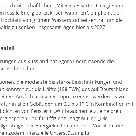
rch wirtschaftlicher. „Mit verbesserter Energie- und
gen fossile Energiepreiskrisen wappnen“, empfiehlt der
 Hochlauf von grünem Wasserstoff sei zentral, um die
altig zu senken. Insgesamt lägen hier bis 2027
senfall
ferungen aus Russland hat Agora Energiewende die
narien berechnet:
ptionen, die moderate bis starke Einschränkungen und
t könnten gut die Hälfte (158 TWh) des auf Deutschland
 einem Ausfall russischer Importe erzielt werden: Dazu
ur in allen Gebäuden um 0,5 bis 1° C in Kombination mit
ichten von Fenstern. „Wir brauchen jetzt eine breit
iesparen und für Effizienz“, sagt Müller. „Die
lge steigender Energiekosten abfedern. Vor allem die
n zudem finanzielle Unterstützung für