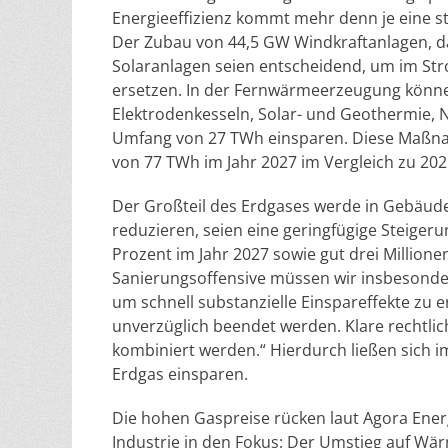
Energieeffizienz kommt mehr denn je eine str
Der Zubau von 44,5 GW Windkraftanlagen, 
Solaranlagen seien entscheidend, um im St
ersetzen. In der Fernwärmeerzeugung kön
Elektrodenkesseln, Solar- und Geothermie
Umfang von 27 TWh einsparen. Diese Maßn
von 77 TWh im Jahr 2027 im Vergleich zu 2021
Der Großteil des Erdgases werde in Gebäude
reduzieren, seien eine geringfügige Steigeru
Prozent im Jahr 2027 sowie gut drei Million
Sanierungsoffensive müssen wir insbesonder
um schnell substanzielle Einspareffekte zu 
unverzüglich beendet werden. Klare rechtli
kombiniert werden.“ Hierdurch ließen sich 
Erdgas einsparen.
Die hohen Gaspreise rücken laut Agora Ener
Industrie in den Fokus: Der Umstieg auf Wä