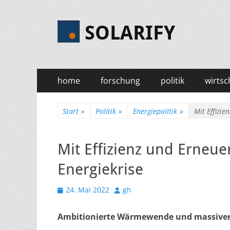
SOLARIFY
Primäres
Zum
home
forschung
politik
wirtsc
Inhalt
Menü
springen
Start
»
Politik
»
Energiepolitik
»
Mit Effizie
Mit Effizienz und Erneue
Energiekrise
Veröffentlicht
Autor
24. Mai 2022
gh
am
Ambitionierte Wärmewende und massiver 