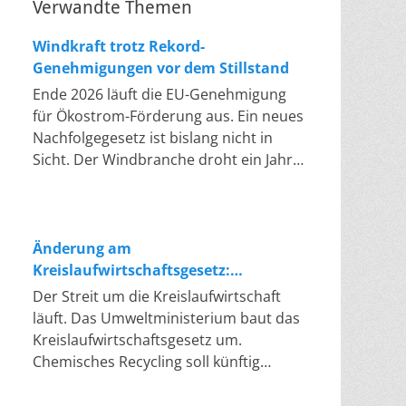
Verwandte Themen
Windkraft trotz Rekord-
Genehmigungen vor dem Stillstand
Ende 2026 läuft die EU-Genehmigung
für Ökostrom-Förderung aus. Ein neues
Nachfolgegesetz ist bislang nicht in
Sicht. Der Windbranche droht ein Jahr,
in dem sie nichts Neues anfangen kann.
Jahrelang scheiterte die Windkraft an
schleppenden Genehmigungen. Dieses
Problem hat die Politik tatsächlich
Änderung am
gelöst, die Verfahren laufen heute
Kreislaufwirtschaftsgesetz:
deutlich schneller. Die Halbjahresbilanz
Chemisches Recycling soll Lücke
Der Streit um die Kreislaufwirtschaft
der Branche bestätigt dieses Muster:
füllen
läuft. Das Umweltministerium baut das
So viele Windräder wie nie zuvor
Kreislaufwirtschaftsgesetz um.
wurden genehmigt, doch im ersten
Chemisches Recycling soll künftig
Halbjahr gingen netto nur rund zwei
gleichrangig neben dem klassischen
Gigawatt ans Netz. Der Bestand liegt
Recycling stehen. Die Entsorger sehen