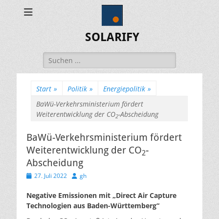
SOLARIFY
Suchen
nach:
Start
»
Politik
»
Energiepolitik
»
BaWü-Verkehrsministerium fördert
Weiterentwicklung der CO
-Abscheidung
2
BaWü-Verkehrsministerium fördert
Weiterentwicklung der CO
-
2
Abscheidung
Veröffentlicht
Autor
27. Juli 2022
gh
am
Negative Emissionen mit „Direct Air Capture
Technologien aus Baden-Württemberg“