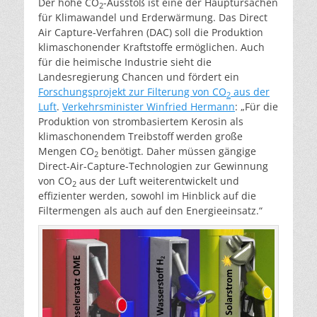
Der hohe CO
-Ausstoß ist eine der Hauptursachen
2
für Klimawandel und Erderwärmung. Das Direct
Air Capture-Verfahren (DAC) soll die Produktion
klimaschonender Kraftstoffe ermöglichen. Auch
für die heimische Industrie sieht die
Landesregierung Chancen und fördert ein
Forschungsprojekt zur Filterung von CO
aus der
2
Luft
.
Verkehrsminister Winfried Hermann
: „Für die
Produktion von strombasiertem Kerosin als
klimaschonendem Treibstoff werden große
Mengen CO
benötigt. Daher müssen gängige
2
Direct-Air-Capture-Technologien zur Gewinnung
von CO
aus der Luft weiterentwickelt und
2
effizienter werden, sowohl im Hinblick auf die
Filtermengen als auch auf den Energieeinsatz.“