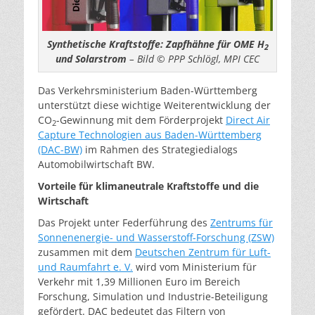
Synthetische Kraftstoffe: Zapfhähne für OME H
2
und Solarstrom
– Bild © PPP Schlögl, MPI CEC
Das Verkehrsministerium Baden-Württemberg
unterstützt diese wichtige Weiterentwicklung der
CO
-Gewinnung mit dem Förderprojekt
Direct Air
2
Capture Technologien aus Baden-Württemberg
(DAC-BW)
im Rahmen des Strategiedialogs
Automobilwirtschaft BW.
Vorteile für klimaneutrale Kraftstoffe und die
Wirtschaft
Das Projekt unter Federführung des
Zentrums für
Sonnenenergie- und Wasserstoff-Forschung (ZSW)
zusammen mit dem
Deutschen Zentrum für Luft-
und Raumfahrt e. V.
wird vom Ministerium für
Verkehr mit 1,39 Millionen Euro im Bereich
Forschung, Simulation und Industrie-Beteiligung
gefördert. DAC bedeutet das Filtern von