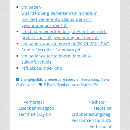
vm.baden-
wuerttemberg.de/verkehrsministerium-
foerdert-weiterentwicklung-der-co2-
gewinnung-aus-der-luft
stm.baden-wuerttemberg.de/land-foerdert-
projekt-zur-co2-gewinnung-aus-der-luft
vm.baden-wuerttemberg.de/29-01-2021-DAC-
Studie-Executive_Summary.pdf
vm.baden-wuerttemberg.de/politik-
zukunft/refuels
refuels.de/index.php
Kategorien
Energiepolitik
,
Erneuerbare Energien
,
Forschung
,
News
,
Schlagworte
Verbraucher
E-Fuels
,
Synthethische Kraftstoffe
Beitragsnavigation
← Vorheriger
Nächster →
Vorheriger
Nächster
Eisenbahnwaggon
Heute ist
Beitrag:
Beitrag:
sammelt CO
ein
Erdüberlastungstag:
2
Ressourcen für 2022
verbraucht