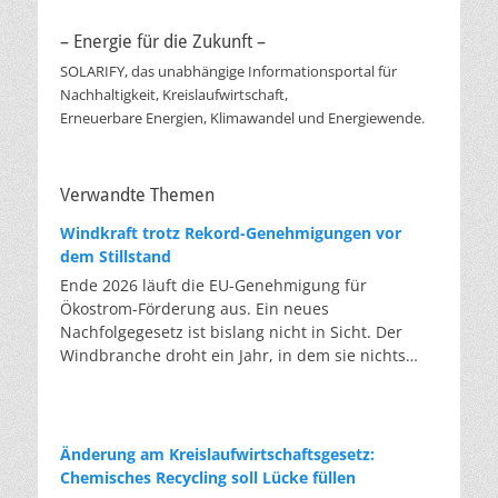
– Energie für die Zukunft –
SOLARIFY, das unabhängige Informationsportal für
Nachhaltigkeit, Kreislaufwirtschaft,
Erneuerbare Energien, Klimawandel und Energiewende.
Verwandte Themen
Windkraft trotz Rekord-Genehmigungen vor
dem Stillstand
Ende 2026 läuft die EU-Genehmigung für
Ökostrom-Förderung aus. Ein neues
Nachfolgegesetz ist bislang nicht in Sicht. Der
Windbranche droht ein Jahr, in dem sie nichts
Neues anfangen kann. Jahrelang scheiterte die
Windkraft an schleppenden Genehmigungen.
Dieses Problem hat die Politik tatsächlich gelöst,
die Verfahren laufen heute deutlich schneller. Die
Änderung am Kreislaufwirtschaftsgesetz:
Halbjahresbilanz der Branche bestätigt dieses
Chemisches Recycling soll Lücke füllen
Muster: So viele Windräder wie nie zuvor wurden