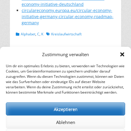
economy-initiative-deutschland
circulareconomy.europa.eu/circular-economy-
initiative-germany-circular-economy-roadmap-
germany
Kategorien
Schlagworte
Alphabet
,
C
,
K
Kreislaufwirtschaft
Beitragsnavigation
← Vorheriger
Nächster →
Zustimmung verwalten
Vorheriger
Nächster
Ressourceneffizienzsteigerung
Regierung muss jetzt
Beitrag:
Beitrag:
in der Metallindustrie
Weichen für
Um dir ein optimales Erlebnis zu bieten, verwenden wir Technologien wie
Kohleausstieg 2030
Cookies, um Geräteinformationen zu speichern und/oder darauf
stellen
zuzugreifen. Wenn du diesen Technologien zustimmst, können wir Daten
wie das Surfverhalten oder eindeutige IDs auf dieser Website
verarbeiten. Wenn du deine Zustimmung nicht erteilst oder zurückziehst,
– Energie für die Zukunft –
können bestimmte Merkmale und Funktionen beeinträchtigt werden.
SOLARIFY, das unabhängige Informationsportal für
Nachhaltigkeit, Kreislaufwirtschaft,
Akzeptieren
Erneuerbare Energien, Klimawandel und Energiewende.
Ablehnen
kontakt
|
impressum
|
datenschutz