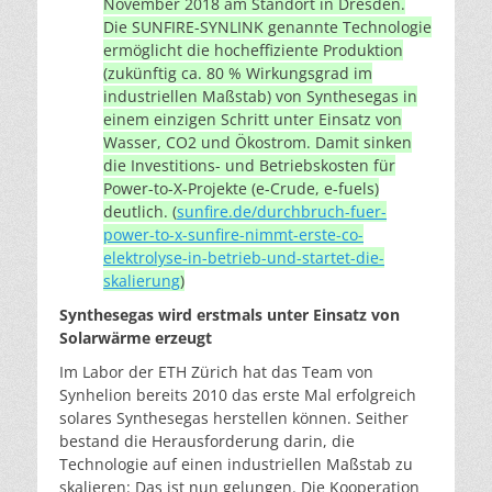
November 2018 am Standort in Dresden.
Die SUNFIRE-SYNLINK genannte Technologie
ermöglicht die hocheffiziente Produktion
(zukünftig ca. 80 % Wirkungsgrad im
industriellen Maßstab) von Synthesegas in
einem einzigen Schritt unter Einsatz von
Wasser, CO2 und Ökostrom. Damit sinken
die Investitions- und Betriebskosten für
Power-to-X-Projekte (e-Crude, e-fuels)
deutlich. (
sunfire.de/durchbruch-fuer-
power-to-x-sunfire-nimmt-erste-co-
elektrolyse-in-betrieb-und-startet-die-
skalierung
)
Synthesegas wird erstmals unter Einsatz von
Solarwärme erzeugt
Im Labor der ETH Zürich hat das Team von
Synhelion bereits 2010 das erste Mal erfolgreich
solares Synthesegas herstellen können. Seither
bestand die Herausforderung darin, die
Technologie auf einen industriellen Maßstab zu
skalieren: Das ist nun gelungen. Die Kooperation