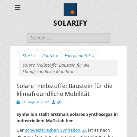
SOLARIFY
Suchen
nach:
Start
»
Politik
»
Energiepolitik
»
Solare Treibstoffe: Baustein für die
klimafreundliche Mobilität
Solare Treibstoffe: Baustein für die
klimafreundliche Mobilität
Veröffentlicht
Autor
21. August 2022
gh
am
Synhelion stellt erstmals solares Synthesegas in
industriellem Maßstab her
Der
schweizerischen Synhelion SA
ist es nach
eigenen Angaben als erstem Unternehmen der