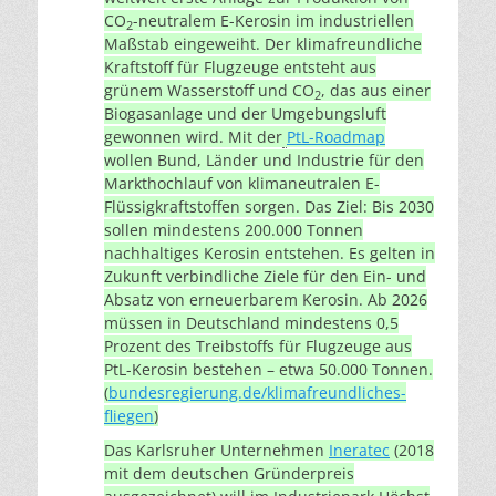
CO
-neutralem E-Kerosin im industriellen
2
Maßstab eingeweiht. Der klimafreundliche
Kraftstoff für Flugzeuge entsteht aus
grünem Wasserstoff und CO
, das aus einer
2
Biogasanlage und der Umgebungsluft
gewonnen wird. Mit der
PtL-Roadmap
wollen Bund, Länder und Industrie für den
Markthochlauf von klimaneutralen E-
Flüssigkraftstoffen sorgen. Das Ziel: Bis 2030
sollen mindestens 200.000 Tonnen
nachhaltiges Kerosin entstehen. Es gelten in
Zukunft verbindliche Ziele für den Ein- und
Absatz von erneuerbarem Kerosin. Ab 2026
müssen in Deutschland mindestens 0,5
Prozent des Treibstoffs für Flugzeuge aus
PtL-Kerosin bestehen – etwa 50.000 Tonnen.
(
bundesregierung.de/klimafreundliches-
fliegen
)
Das Karlsruher Unternehmen
Ineratec
(2018
mit dem deutschen Gründerpreis