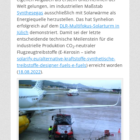
Welt gelungen, im industriellen Maßstab
Synthesegas
ausschließlich mit Solarwärme als
Energiequelle herzustellen. Das hat Synhelion
erfolgreich auf dem
DLR-Multifokus-Solarturm in
Jülich
demonstriert. Damit sei der letzte
entscheidende technische Meilenstein für die
industrielle Produktion CO
-neutraler
2
Flugzeugtreibstoffe (E-Kerosin – siehe
solarify.eu/alternative-kraftstoffe-synthetische-
treibstoffe-designer-fuels-e-fuels
) erreicht worden
(
18.08.2022
).