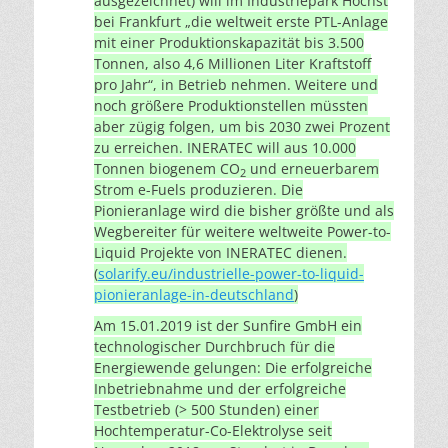
ausgezeichnet) will im Industriepark Höchst
bei Frankfurt „die weltweit erste PTL-Anlage
mit einer Produktionskapazität bis 3.500
Tonnen, also 4,6 Millionen Liter Kraftstoff
pro Jahr“, in Betrieb nehmen. Weitere und
noch größere Produktionstellen müssten
aber zügig folgen, um bis 2030 zwei Prozent
zu erreichen. INERATEC will aus 10.000
Tonnen biogenem CO
und erneuerbarem
2
Strom e-Fuels produzieren. Die
Pionieranlage wird die bisher größte und als
Wegbereiter für weitere weltweite Power-to-
Liquid Projekte von INERATEC dienen.
(
solarify.eu/industrielle-power-to-liquid-
pionieranlage-in-deutschland
)
Am 15.01.2019 ist der Sunfire GmbH ein
technologischer Durchbruch für die
Energiewende gelungen: Die erfolgreiche
Inbetriebnahme und der erfolgreiche
Testbetrieb (> 500 Stunden) einer
Hochtemperatur-Co-Elektrolyse seit