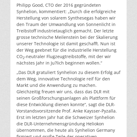
Philipp Good, CTO der 2016 gegründeten
Synhelion, kommentiert: „Durch die erfolgreiche
Herstellung von solarem Synthesegas haben wir
den Traum der Umwandlung von Sonnenlicht in
Treibstoff industrietauglich gemacht. Der letzte
grosse technische Meilenstein bei der Skalierung
unserer Technologie ist damit geschafft. Nun ist
der Weg geebnet für die industrielle Herstellung
CO
-neutraler Flugzeugtreibstoffe, mit der wir
2
nächstes Jahr in Ju?lich beginnen wollen.“
„Das DLR gratuliert Synhelion zu diesem Erfolg auf
dem Weg, innovative Technologie reif für den
Markt und die Anwendung zu machen.
Gleichzeitig freuen wir uns, dass das DLR mit
seinen Großforschungsanlagen als Plattform für
diese Entwicklung dienen konnte“, sagt die DLR-
Vorstandsvorsitzende Prof. Anke Kaysser-Pyzalla.
Erst im letzten Jahr hat die Schweizer Synhelion
die DLR-Unternehmensgründung Heliokon
übernommen, die heute als Synhelion Germany
firmiert und große Teile der operativen