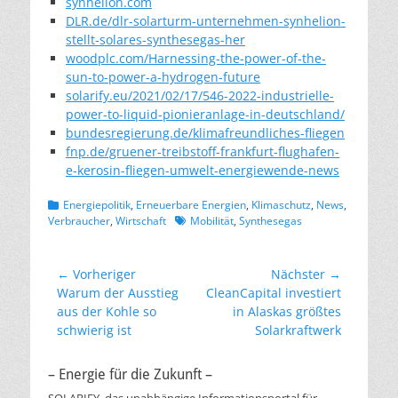
synhelion.com
DLR.de/dlr-solarturm-unternehmen-synhelion-
stellt-solares-synthesegas-her
woodplc.com/Harnessing-the-power-of-the-
sun-to-power-a-hydrogen-future
solarify.eu/2021/02/17/546-2022-industrielle-
power-to-liquid-pionieranlage-in-deutschland/
bundesregierung.de/klimafreundliches-fliegen
fnp.de/gruener-treibstoff-frankfurt-flughafen-
e-kerosin-fliegen-umwelt-energiewende-news
Kategorien
Energiepolitik
,
Erneuerbare Energien
,
Klimaschutz
,
News
,
Schlagworte
Verbraucher
,
Wirtschaft
Mobilität
,
Synthesegas
Beitragsnavigation
← Vorheriger
Nächster →
Vorheriger
Nächster
Warum der Ausstieg
CleanCapital investiert
Beitrag:
Beitrag:
aus der Kohle so
in Alaskas größtes
schwierig ist
Solarkraftwerk
– Energie für die Zukunft –