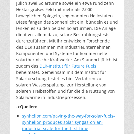
Jülich zwei Solartürme sowie ein etwa rund zehn
Hektar großes Feld mit mehr als 2.000
beweglichen Spiegeln, sogenannten Heliostaten.
Diese fangen das Sonnenlicht ein, bündeln es und
lenken es zu den beiden Solartürmen. Die Anlage
dient vor allem dazu, solare Bestrahlungstests
durchzuführen. Mit ihr entwickeln Forschende
des DLR zusammen mit Industrieunternehmen
Komponenten und Systeme für kommerzielle
solarthermische Kraftwerke. Am Standort Jülich ist
zudem das
DLR-Institut für Future Fuels
beheimatet. Gemeinsam mit dem Institut für
Solarforschung testet es hier Verfahren zur
solaren Wasserspaltung, zur Herstellung von
solaren Treibstoffen und für die die Nutzung von
Solarwärme in Industrieprozessen.
->Quellen:
synhelion.com/paving-the-way-for-solar-fuels-
synhelion-produces-solar-syngas-on-an-
industrial-scale-for-the-first-time