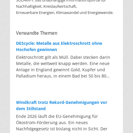
SOLARIFY, das unabhängige Informationsportal für
Nachhaltigkeit, Kreislaufwirtschaft,
Erneuerbare Energien, Klimawandel und Energiewende.
Verwandte Themen
DEScycle: Metalle aus Elektroschrott ohne
Hochofen gewinnen
Elektroschrott gilt als Müll. Dabei stecken darin
Metalle, die weltweit knapp werden. Eine neue
Anlage in England gewinnt Gold, Kupfer und
Palladium heraus, in einem Bad bei 50 bis 80
Grad, statt wie bisher im Hochofen. Klassisches
Metallrecycling schmilzt Leiterplatten und
Kabelreste bei mehreren hundert bis über
tausend Grad ein. Energieintensiv und nur im
Windkraft trotz Rekord-Genehmigungen vor
industriellen Großmaßstab möglich. Das Londoner
dem Stillstand
Start-up DEScycle hat im englischen Teesside eine
Ende 2026 läuft die EU-Genehmigung für
Demonstrationsanlage eröffnet, die ohne diese
Ökostrom-Förderung aus. Ein neues
Hitze auskommt: Ein chemisches Bad löst die
Nachfolgegesetz ist bislang nicht in Sicht. Der
Metalle bei 50 bis 80 Grad heraus, statt sie