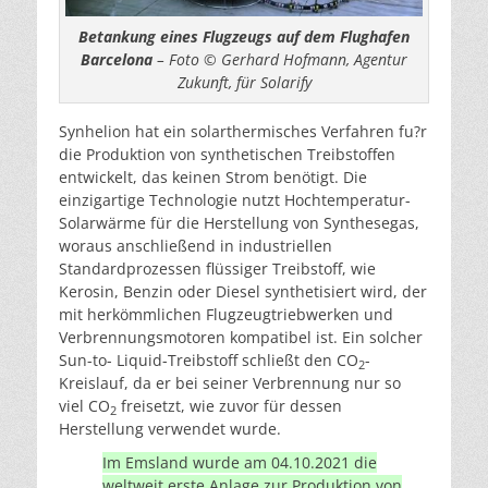
Betankung eines Flugzeugs auf dem Flughafen
Barcelona
– Foto © Gerhard Hofmann, Agentur
Zukunft, für Solarify
Synhelion hat ein solarthermisches Verfahren fu?r
die Produktion von synthetischen Treibstoffen
entwickelt, das keinen Strom benötigt. Die
einzigartige Technologie nutzt Hochtemperatur-
Solarwärme für die Herstellung von Synthesegas,
woraus anschließend in industriellen
Standardprozessen flüssiger Treibstoff, wie
Kerosin, Benzin oder Diesel synthetisiert wird, der
mit herkömmlichen Flugzeugtriebwerken und
Verbrennungsmotoren kompatibel ist. Ein solcher
Sun-to- Liquid-Treibstoff schließt den CO
-
2
Kreislauf, da er bei seiner Verbrennung nur so
viel CO
freisetzt, wie zuvor für dessen
2
Herstellung verwendet wurde.
Im Emsland wurde am 04.10.2021 die
weltweit erste Anlage zur Produktion von