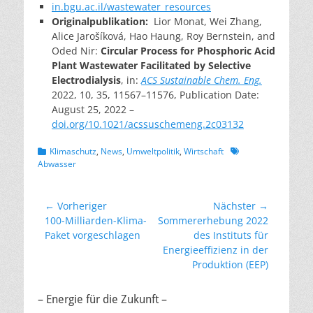
in.bgu.ac.il/wastewater_resources
Originalpublikation:
Lior Monat, Wei Zhang,
Alice Jarošíková, Hao Haung, Roy Bernstein, and
Oded Nir:
Circular Process for Phosphoric Acid
Plant Wastewater Facilitated by Selective
Electrodialysis
, in:
ACS Sustainable Chem. Eng.
2022
, 10
, 35
, 11567–11576,
Publication Date
:
August 25, 2022 –
doi.org/10.1021/acssuschemeng.2c03132
Kategorien
Schlagworte
Klimaschutz
,
News
,
Umweltpolitik
,
Wirtschaft
Abwasser
Beitragsnavigation
← Vorheriger
Nächster →
Vorheriger
Nächster
100-Milliarden-Klima-
Sommererhebung 2022
Beitrag:
Beitrag:
Paket vorgeschlagen
des Instituts für
Energieeffizienz in der
Produktion (EEP)
– Energie für die Zukunft –