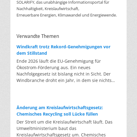
SOLARIFY, das unabhängige Informationsportal für
Nachhaltigkeit, Kreislaufwirtschaft,
Erneuerbare Energien, Klimawandel und Energiewende.
Verwandte Themen
Windkraft trotz Rekord-Genehmigungen vor
dem Stillstand
Ende 2026 läuft die EU-Genehmigung für
Ökostrom-Förderung aus. Ein neues
Nachfolgegesetz ist bislang nicht in Sicht. Der
Windbranche droht ein Jahr, in dem sie nichts
Neues anfangen kann. Jahrelang scheiterte die
Windkraft an schleppenden Genehmigungen.
Dieses Problem hat die Politik tatsächlich gelöst,
die Verfahren laufen heute deutlich schneller. Die
Änderung am Kreislaufwirtschaftsgesetz:
Halbjahresbilanz der Branche bestätigt dieses
Chemisches Recycling soll Lücke füllen
Muster: So viele Windräder wie nie zuvor wurden
Der Streit um die Kreislaufwirtschaft läuft. Das
genehmigt, doch im ersten Halbjahr gingen netto
Umweltministerium baut das
nur rund zwei Gigawatt ans Netz. Der Bestand
Kreislaufwirtschaftsgesetz um. Chemisches