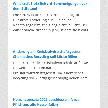
Windkraft trotz Rekord-Genehmigungen vor
dem Stillstand
Ende 2026 läuft die EU-Genehmigung für
Ökostrom-Förderung aus. Ein neues
Nachfolgegesetz ist bislang nicht in Sicht. Der
Windbranche droht ein Jahr, in dem sie nichts
Neues anfangen kann. Jahrelang scheiterte die
Windkraft an schleppenden Genehmigungen.
Dieses Problem hat die Politik tatsächlich gelöst,
die Verfahren laufen heute deutlich schneller. Die
Änderung am Kreislaufwirtschaftsgesetz:
Halbjahresbilanz der Branche bestätigt dieses
Chemisches Recycling soll Lücke füllen
Muster: So viele Windräder wie nie zuvor wurden
Der Streit um die Kreislaufwirtschaft läuft. Das
genehmigt, doch im ersten Halbjahr gingen netto
Umweltministerium baut das
nur rund zwei Gigawatt ans Netz. Der Bestand
Kreislaufwirtschaftsgesetz um. Chemisches
liegt damit bei etwa 70 Gigawatt. Das gesetzliche
Recycling soll künftig gleichrangig neben dem
Zwischenziel von 84 Gigawatt zum Jahresende ist
klassischen Recycling stehen. Die Entsorger sehen
außer Reichweite. Allerdings wächst auch der
hier Gefahren für die Branche. Das
Fördertopf nicht mit, da er gesetzlich gedeckelt
Bundesumweltministerium hat den Entwurf zur
ist. Vor den Ausschreibungen staut sich deshalb
Novelle des Kreislaufwirtschaftsgesetzes (KrWG)
Heizungsgesetz 2026 beschlossen: Neue
eine immer länger werdende Schlange baureifer
in die Anhörung gegeben. Bis zum 7. August
Pflichten, alte Kostenfallen
Projekte. Bis Jahresende dürfte sie nach