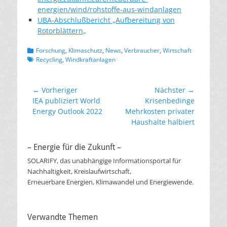
energien/wind/rohstoffe-aus-windanlagen
UBA-Abschlußbericht „
Aufbereitung von
Rotorblättern
„
Kategorien
Schlagwor
Forschung
,
Klimaschutz
,
News
,
Verbraucher
,
Wirtschaft
Recycling
,
Windkraftanlagen
Beitragsnavigation
← Vorheriger
Nächster →
Vorheriger
Nächster
IEA publiziert World
Krisenbedinge
Beitrag:
Beitrag:
Energy Outlook 2022
Mehrkosten privater
Haushalte halbiert
– Energie für die Zukunft –
SOLARIFY, das unabhängige Informationsportal für
Nachhaltigkeit, Kreislaufwirtschaft,
Erneuerbare Energien, Klimawandel und Energiewende.
Verwandte Themen