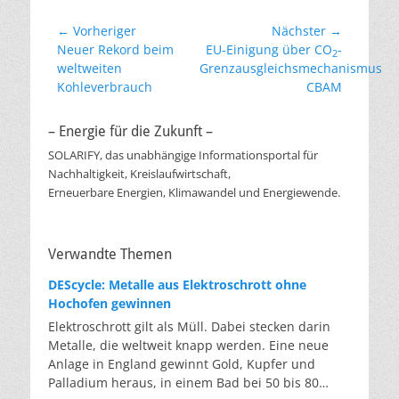
Beitragsnavigation
← Vorheriger
Nächster →
Vorheriger
Nächster
Neuer Rekord beim
EU-Einigung über CO
-
2
Beitrag:
Beitrag:
weltweiten
Grenzausgleichsmechanismus
Kohleverbrauch
CBAM
– Energie für die Zukunft –
SOLARIFY, das unabhängige Informationsportal für
Nachhaltigkeit, Kreislaufwirtschaft,
Erneuerbare Energien, Klimawandel und Energiewende.
Verwandte Themen
DEScycle: Metalle aus Elektroschrott ohne
Hochofen gewinnen
Elektroschrott gilt als Müll. Dabei stecken darin
Metalle, die weltweit knapp werden. Eine neue
Anlage in England gewinnt Gold, Kupfer und
Palladium heraus, in einem Bad bei 50 bis 80