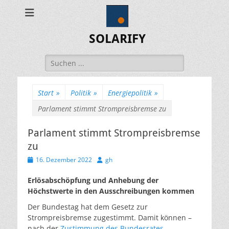
SOLARIFY
Suchen
nach:
Start
»
Politik
»
Energiepolitik
»
Parlament stimmt Strompreisbremse zu
Parlament stimmt Strompreisbremse
zu
Veröffentlicht
Autor
16. Dezember 2022
gh
am
Erlösabschöpfung und Anhebung der
Höchstwerte in den Ausschreibungen kommen
Der Bundestag hat dem Gesetz zur
Strompreisbremse zugestimmt. Damit können –
nach der
Zustimmung des Bundesrates
–