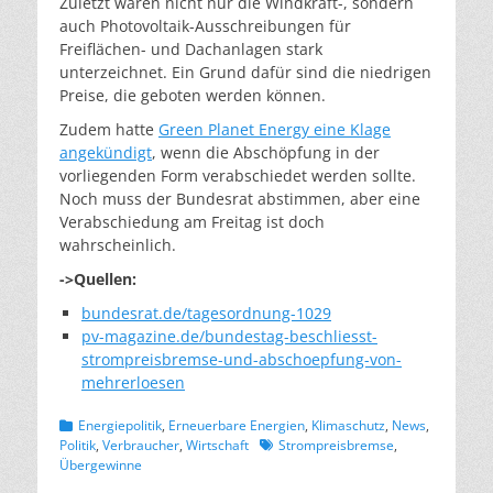
Zuletzt waren nicht nur die Windkraft-, sondern
auch Photovoltaik-Ausschreibungen für
Freiflächen- und Dachanlagen stark
unterzeichnet. Ein Grund dafür sind die niedrigen
Preise, die geboten werden können.
Zudem hatte
Green Planet Energy eine Klage
angekündigt
, wenn die Abschöpfung in der
vorliegenden Form verabschiedet werden sollte.
Noch muss der Bundesrat abstimmen, aber eine
Verabschiedung am Freitag ist doch
wahrscheinlich.
->Quellen:
bundesrat.de/tagesordnung-1029
pv-magazine.de/bundestag-beschliesst-
strompreisbremse-und-abschoepfung-von-
mehrerloesen
Kategorien
Energiepolitik
,
Erneuerbare Energien
,
Klimaschutz
,
News
,
Schlagworte
Politik
,
Verbraucher
,
Wirtschaft
Strompreisbremse
,
Übergewinne