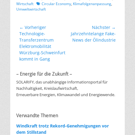
Schlagworte
Wirtschaft
Circular Economy
,
Klimafolgenanpassung
,
Umweltwirtschaft
Beitragsnavigation
← Vorheriger
Nächster →
Vorheriger
Nächster
Technologie-
Jahrzehntelange Fake-
Beitrag:
Beitrag:
Transferzentrum
News der Ölindustrie
Elektromobilität
Würzburg-Schweinfurt
kommt in Gang
– Energie für die Zukunft –
SOLARIFY, das unabhängige Informationsportal für
Nachhaltigkeit, Kreislaufwirtschaft,
Erneuerbare Energien, Klimawandel und Energiewende.
Verwandte Themen
Windkraft trotz Rekord-Genehmigungen vor
dem Stillstand