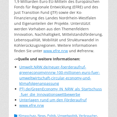
1,9 Milliarden Euro EU-Mitteln des Europäischen
Fonds für Regionale Entwicklung (EFRE) und des
Just Transition Fund (JTF) sowie der Ko-
Finanzierung des Landes Nordrhein-Westfalen
und Eigenanteilen der Projekte. Unterstützt
werden Vorhaben aus den Themenfeldern
Innovation, Nachhaltigkeit, Mittelstandsförderung,
Lebensqualität, Mobilität und Strukturwandel in
Kohlerückzugsregionen. Weitere Informationen
finden Sie unter
www.efre.nrw
und #efrenrw.
->Quelle und weitere Informationen:
Umwelt.NRW.de/neuer-foerderaufruf-
greeneconomyinnrw-100-millionen-euro-fuer-
umweltwirtschaft-circular-economy-und-
klimafolgenanpassung
PTJ.de/GreenEconomy_IN_NRW_als_Startschuss
_fuer_die_Innovationswettbewerbe
Unterlagen rund um den Förderaufruf
www.efre.nrw
Kategorien
Klimaschutz
,
News
,
Politik
,
Umweltpolitik
,
Verbraucher
,