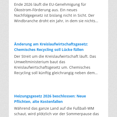
Ende 2026 läuft die EU-Genehmigung für
Ökostrom-Förderung aus. Ein neues
Nachfolgegesetz ist bislang nicht in Sicht. Der
Windbranche droht ein Jahr, in dem sie nichts
Neues anfangen kann. Jahrelang scheiterte die
Windkraft an schleppenden Genehmigungen.
Dieses Problem hat die Politik tatsächlich gelöst,
die Verfahren laufen heute deutlich schneller. Die
Änderung am Kreislaufwirtschaftsgesetz:
Halbjahresbilanz der Branche bestätigt dieses
Chemisches Recycling soll Lücke füllen
Muster: So viele Windräder wie nie zuvor wurden
Der Streit um die Kreislaufwirtschaft läuft. Das
genehmigt, doch im ersten Halbjahr gingen netto
Umweltministerium baut das
nur rund zwei Gigawatt ans Netz. Der Bestand
Kreislaufwirtschaftsgesetz um. Chemisches
liegt damit bei etwa 70 Gigawatt. Das gesetzliche
Recycling soll künftig gleichrangig neben dem
Zwischenziel von 84 Gigawatt zum Jahresende ist
klassischen Recycling stehen. Die Entsorger sehen
außer Reichweite. Allerdings wächst auch der
hier Gefahren für die Branche. Das
Fördertopf nicht mit, da er gesetzlich gedeckelt
Bundesumweltministerium hat den Entwurf zur
ist. Vor den Ausschreibungen staut sich deshalb
Novelle des Kreislaufwirtschaftsgesetzes (KrWG)
Heizungsgesetz 2026 beschlossen: Neue
eine immer länger werdende Schlange baureifer
in die Anhörung gegeben. Bis zum 7. August
Pflichten, alte Kostenfallen
Projekte. Bis Jahresende dürfte sie nach
haben Verbände und Länder die Möglichkeit,
Während das ganze Land auf die Fußball-WM
Branchenschätzungen ein Volumen erreichen, das
Stellung zu nehmen. Im Januar 2027 soll das
schaut, wird plötzlich vor der Sommerpause das
einem Drittel aller bereits in Deutschland
Kabinett eine Entscheidung treffen. Formal setzt