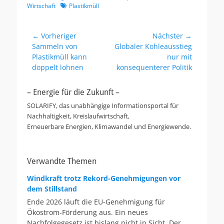
Schlagworte
Wirtschaft
Plastikmüll
Beitragsnavigation
← Vorheriger
Nächster →
Vorheriger
Nächster
Sammeln von
Globaler Kohleausstieg
Beitrag:
Beitrag:
Plastikmüll kann
nur mit
doppelt lohnen
konsequenterer Politik
– Energie für die Zukunft –
SOLARIFY, das unabhängige Informationsportal für
Nachhaltigkeit, Kreislaufwirtschaft,
Erneuerbare Energien, Klimawandel und Energiewende.
Verwandte Themen
Windkraft trotz Rekord-Genehmigungen vor
dem Stillstand
Ende 2026 läuft die EU-Genehmigung für
Ökostrom-Förderung aus. Ein neues
Nachfolgegesetz ist bislang nicht in Sicht. Der