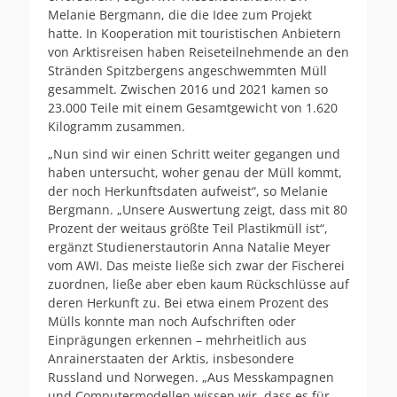
Melanie Bergmann, die die Idee zum Projekt
hatte. In Kooperation mit touristischen Anbietern
von Arktisreisen haben Reiseteilnehmende an den
Stränden Spitzbergens angeschwemmten Müll
gesammelt. Zwischen 2016 und 2021 kamen so
23.000 Teile mit einem Gesamtgewicht von 1.620
Kilogramm zusammen.
„Nun sind wir einen Schritt weiter gegangen und
haben untersucht, woher genau der Müll kommt,
der noch Herkunftsdaten aufweist“, so Melanie
Bergmann. „Unsere Auswertung zeigt, dass mit 80
Prozent der weitaus größte Teil Plastikmüll ist“,
ergänzt Studienerstautorin Anna Natalie Meyer
vom AWI. Das meiste ließe sich zwar der Fischerei
zuordnen, ließe aber eben kaum Rückschlüsse auf
deren Herkunft zu. Bei etwa einem Prozent des
Mülls konnte man noch Aufschriften oder
Einprägungen erkennen – mehrheitlich aus
Anrainerstaaten der Arktis, insbesondere
Russland und Norwegen. „Aus Messkampagnen
und Computermodellen wissen wir, dass es für