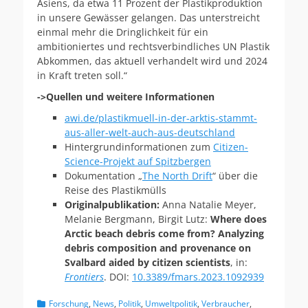
Asiens, da etwa 11 Prozent der Plastikproduktion
in unsere Gewässer gelangen. Das unterstreicht
einmal mehr die Dringlichkeit für ein
ambitioniertes und rechtsverbindliches UN Plastik
Abkommen, das aktuell verhandelt wird und 2024
in Kraft treten soll.“
->Quellen und weitere Informationen
awi.de/plastikmuell-in-der-arktis-stammt-
aus-aller-welt-auch-aus-deutschland
Hintergrundinformationen zum
Citizen-
Science-Projekt auf Spitzbergen
Dokumentation „
The North Drift
“ über die
Reise des Plastikmülls
Originalpublikation:
Anna Natalie Meyer,
Melanie Bergmann, Birgit Lutz:
Where does
Arctic beach debris come from? Analyzing
debris composition and provenance on
Svalbard aided by citizen scientists
, in:
Frontiers
. DOI:
10.3389/fmars.2023.1092939
Kategorien
Forschung
,
News
,
Politik
,
Umweltpolitik
,
Verbraucher
,