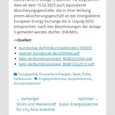
dass ab dem 15.02.2023 auch äquivalente
Absicherungsgeschäfte, die in ihrer Wirkung
einem Absicherungsgeschäft an der Energiebörse
European Energy Exchange AG in Leipzig (EEX)
entsprechen, nach den Bestimmungen der Anlage
5 gemeldet werden dürfen. (hib/MIS)
->Quellen:
bundestag.de/hib/kurzmeldungen-938002
dserver.bundestag.de/2005994.pdf
bgbl.de/Bundesanzeiger_BGBl22s2560.pdf
bgbl.de/Bundesanzeiger_BGBl122s2512.pdf
Kategorien
Energiepolitik
,
Erneuerbare Energien
,
News
,
Politik
,
Schlagworte
Verbraucher
Enrgiepreisbremse
,
Gaspreisbremse
,
Strompreisbremse
Beitragsnavigation
← Vorheriger
Nächster →
Vorheriger
Nächster
Strom und Wasserstoff
Super-Energiespeicher
Beitrag:
Beitrag:
für CO
-freie Mobilität
2