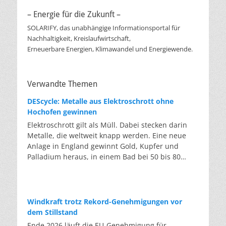
– Energie für die Zukunft –
SOLARIFY, das unabhängige Informationsportal für
Nachhaltigkeit, Kreislaufwirtschaft,
Erneuerbare Energien, Klimawandel und Energiewende.
Verwandte Themen
DEScycle: Metalle aus Elektroschrott ohne
Hochofen gewinnen
Elektroschrott gilt als Müll. Dabei stecken darin
Metalle, die weltweit knapp werden. Eine neue
Anlage in England gewinnt Gold, Kupfer und
Palladium heraus, in einem Bad bei 50 bis 80
Grad, statt wie bisher im Hochofen. Klassisches
Metallrecycling schmilzt Leiterplatten und
Kabelreste bei mehreren hundert bis über
tausend Grad ein. Energieintensiv und nur im
Windkraft trotz Rekord-Genehmigungen vor
industriellen Großmaßstab möglich. Das Londoner
dem Stillstand
Start-up DEScycle hat im englischen Teesside eine
Ende 2026 läuft die EU-Genehmigung für