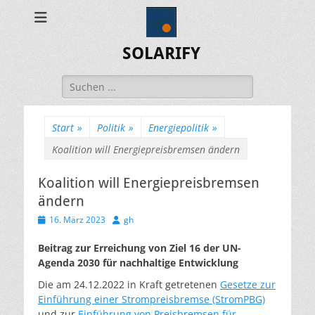
SOLARIFY
Suchen
nach:
Start
»
Politik
»
Energiepolitik
»
Koalition will Energiepreisbremsen ändern
Koalition will Energiepreisbremsen
ändern
Veröffentlicht
Autor
16. März 2023
gh
am
Beitrag zur Erreichung von Ziel 16 der UN-
Agenda 2030 für nachhaltige Entwicklung
Die am 24.12.2022 in Kraft getretenen
Gesetze zur
Einführung einer Strompreisbremse (StromPBG)
und zur
Einführung von Preisbremsen für