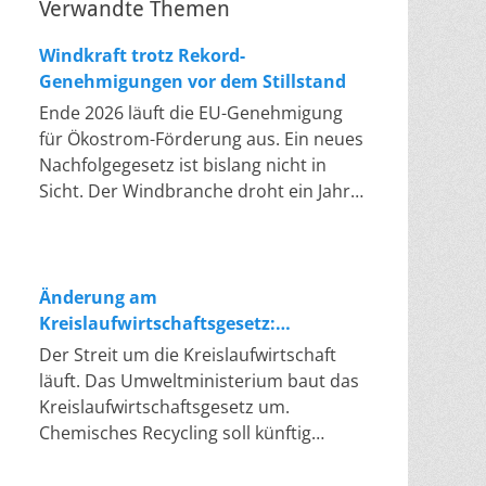
Verwandte Themen
Windkraft trotz Rekord-
Genehmigungen vor dem Stillstand
Ende 2026 läuft die EU-Genehmigung
für Ökostrom-Förderung aus. Ein neues
Nachfolgegesetz ist bislang nicht in
Sicht. Der Windbranche droht ein Jahr,
in dem sie nichts Neues anfangen kann.
Jahrelang scheiterte die Windkraft an
schleppenden Genehmigungen. Dieses
Problem hat die Politik tatsächlich
Änderung am
gelöst, die Verfahren laufen heute
Kreislaufwirtschaftsgesetz:
deutlich schneller. Die Halbjahresbilanz
Chemisches Recycling soll Lücke
Der Streit um die Kreislaufwirtschaft
der Branche bestätigt dieses Muster:
füllen
läuft. Das Umweltministerium baut das
So viele Windräder wie nie zuvor
Kreislaufwirtschaftsgesetz um.
wurden genehmigt, doch im ersten
Chemisches Recycling soll künftig
Halbjahr gingen netto nur rund zwei
gleichrangig neben dem klassischen
Gigawatt ans Netz. Der Bestand liegt
Recycling stehen. Die Entsorger sehen