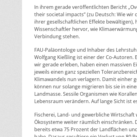
In ihrem gerade veröffentlichten Bericht „O
their societal impacts” (zu Deutsch: Wie wir
ihrer gesellschaftlichen Effekte bewältigen)
Wissenschaftler hervor, wie Klimaerwärmung
Verbindung stehen.
FAU-Paläontologe und Inhaber des Lehrstuh
Wolfgang Kießling ist einer der Co-Autoren.
wir gerade erleben, haben einen massiven Ei
jeweils einen ganz speziellen Toleranzbere
Klimawandels nun verlagern. Damit einher
können nur solange migrieren bis sie in eine
Landmasse. Sessile Organismen wie Korallen
Lebensraum verändern. Auf lange Sicht ist es 
Fischerei, Land- und gewerbliche Wirtschaft 
Ökosysteme weiter räumlich einschränken. D
bereits etwa 75 Prozent der Landflächen un
habe. Daraus resultiere ein Verlust von 80 