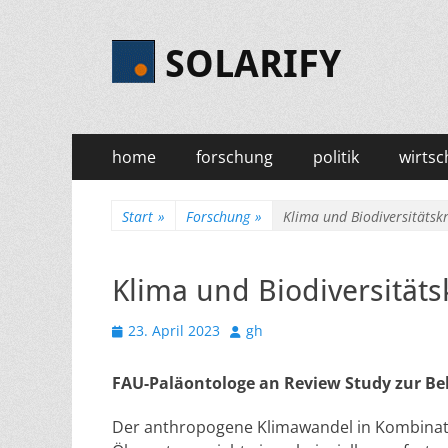
SOLARIFY
Primäres
Zum
home
forschung
politik
wirtsc
Inhalt
Menü
springen
Start
»
Forschung
»
Klima und Biodiversitätsk
Klima und Biodiversität
Veröffentlicht
Autor
23. April 2023
gh
am
FAU-Paläontologe an Review Study zur B
Der anthropogene Klimawandel in Kombinati