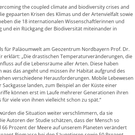
vercoming the coupled climate and biodiversity crises and
 die gepaarten Krisen des Klimas und der Artenvielfalt sowie
, heben die 18 internationalen Wissenschaftlerinnen und
 und ein Rückgang der Biodiversität miteinander in
ls für Paläoumwelt am Geozentrum Nordbayern Prof. Dr.
 Er erklärt: „Die drastischen Temperaturveränderungen, die
nfluss auf die Lebensräume aller Arten. Diese haben
ich was das angeht und müssen ihr Habitat aufgrund des
 gehen verschiedene Herausforderungen. Mobile Lebewesen
r Sackgasse landen, zum Beispiel an der Küste einer
riffe können erst im Laufe mehrerer Generationen ihren
für viele von ihnen vielleicht schon zu spät.“
würden die Situation weiter verschlimmern, da sie
ie Autoren der Studie schätzen, dass der Mensch so
d 66 Prozent der Meere auf unserem Planeten verändert
Prozent Biomasse bei den Säugetieren sowie 50 Prozent