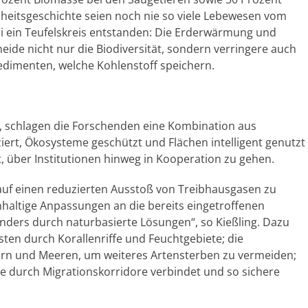
hheitsgeschichte seien noch nie so viele Lebewesen vom
ei ein Teufelskreis entstanden: Die Erderwärmung und
ide nicht nur die Biodiversität, sondern verringere auch
dimenten, welche Kohlenstoff speichern.
, schlagen die Forschenden eine Kombination aus
rt, Ökosysteme geschützt und Flächen intelligent genutzt
t, über Institutionen hinweg in Kooperation zu gehen.
h auf einen reduzierten Ausstoß von Treibhausgasen zu
haltige Anpassungen an die bereits eingetroffenen
ers durch naturbasierte Lösungen“, so Kießling. Dazu
ten durch Korallenriffe und Feuchtgebiete; die
ern und Meeren, um weiteres Artensterben zu vermeiden;
te durch Migrationskorridore verbindet und so sichere