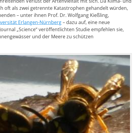
hreitenden Verlust der Artenvielfalt mit sich. Da Klima- und
doch oft als zwei getrennte Katastrophen gehandelt würden,
henden – unter ihnen Prof. Dr. Wolfgang Kießling,
iversität Erlangen-Nürnberg
– dazu auf, eine neue
ournal „Science“ veröffentlichten Studie empfehlen sie,
Binnengewässer und der Meere zu schützen