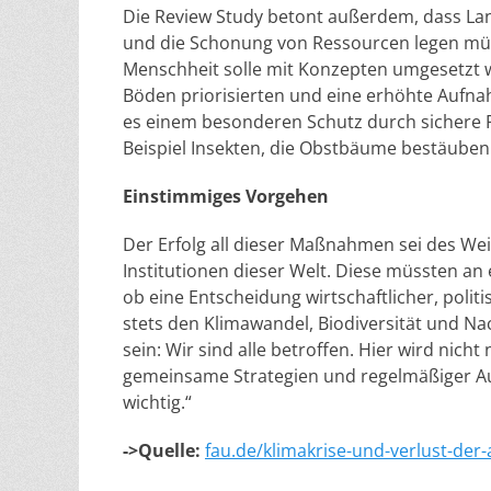
Die Review Study betont außerdem, dass Land
und die Schonung von Ressourcen legen müs
Menschheit solle mit Konzepten umgesetzt w
Böden priorisierten und eine erhöhte Aufn
es einem besonderen Schutz durch sichere 
Beispiel Insekten, die Obstbäume bestäuben
Einstimmiges Vorgehen
Der Erfolg all dieser Maßnahmen sei des W
Institutionen dieser Welt. Diese müssten an 
ob eine Entscheidung wirtschaftlicher, politi
stets den Klimawandel, Biodiversität und Na
sein: Wir sind alle betroffen. Hier wird nich
gemeinsame Strategien und regelmäßiger A
wichtig.“
->Quelle:
fau.de/klimakrise-und-verlust-der-