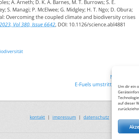
oles; A. Arneth; D. K. A. Barnes, M. T. Burrows; S. E.
ey; S. Managi; P. McElwee; G. Midgley; H. T. Ngo; D. Obura;
 Val: Overcoming the coupled climate and biodiversity crises
2023, Vol 380, Issue 6642
, DOI: 10.1126/science.abl4881
lagworte
iodiversität
Nächster →
Nächster
E-Fuels umstrittene Option
Um dir ein 
Beitrag:
Geräteinfor
Technologie
auf dieser 
zurückziehs
kontakt
|
impressum
|
datenschutz
Akze