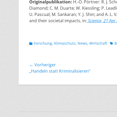
Originalpublikation:
H.-O. Pörtner: R. J. Sch
Diamond; C. M. Duarte; W. Kiessling; P. Leadl
U. Pascual; M. Sankaran; Y. J. Shin; and A. L.
and their societal impacts, in:
Science, 21 Apr 
Kategorien
Sch
Forschung
,
Klimaschutz
,
News
,
Wirtschaft
B
Beitragsnavigation
← Vorheriger
Vorheriger
„Handeln statt Kriminalisieren“
Beitrag: