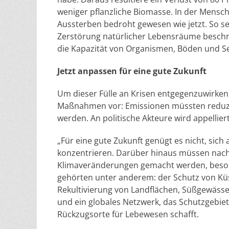
weniger pflanzliche Biomasse. In der Mensc
Aussterben bedroht gewesen wie jetzt. So s
Zerstörung natürlicher Lebensräume beschne
die Kapazität von Organismen, Böden und Se
Jetzt anpassen für eine gute Zukunft
Um dieser Fülle an Krisen entgegenzuwirken
Maßnahmen vor: Emissionen müssten reduzie
werden. An politische Akteure wird appellier
„Für eine gute Zukunft genügt es nicht, sic
konzentrieren. Darüber hinaus müssen nach
Klimaveränderungen gemacht werden, besond
gehörten unter anderem: der Schutz von Küs
Rekultivierung von Landflächen, Süßgewäss
und ein globales Netzwerk, das Schutzgebie
Rückzugsorte für Lebewesen schafft.