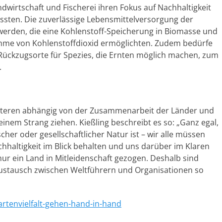
wirtschaft und Fischerei ihren Fokus auf Nachhaltigkeit
sten. Die zuverlässige Lebensmittelversorgung der
erden, die eine Kohlenstoff-Speicherung in Biomasse und
ahme von Kohlenstoffdioxid ermöglichten. Zudem bedürfe
Rückzugsorte für Spezies, die Ernten möglich machen, zum
.
eiteren abhängig von der Zusammenarbeit der Länder und
einem Strang ziehen. Kießling beschreibt es so: „Ganz egal,
scher oder gesellschaftlicher Natur ist – wir alle müssen
chhaltigkeit im Blick behalten und uns darüber im Klaren
t nur ein Land in Mitleidenschaft gezogen. Deshalb sind
ustausch zwischen Weltführern und Organisationen so
artenvielfalt-gehen-hand-in-hand