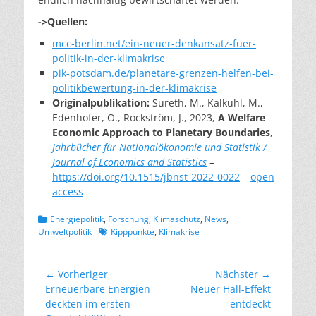
->Quellen:
mcc-berlin.net/ein-neuer-denkansatz-fuer-
politik-in-der-klimakrise
pik-potsdam.de/planetare-grenzen-helfen-bei-
politikbewertung-in-der-klimakrise
Originalpublikation:
Sureth, M., Kalkuhl, M.,
Edenhofer, O., Rockström, J., 2023,
A Welfare
Economic Approach to Planetary Boundaries
,
Jahrbücher für Nationalökonomie und Statistik /
Journal of Economics and Statistics
–
https://doi.org/10.1515/jbnst-2022-0022
–
open
access
Kategorien
Energiepolitik
,
Forschung
,
Klimaschutz
,
News
,
Schlagworte
Umweltpolitik
Kipppunkte
,
Klimakrise
Beitragsnavigation
← Vorheriger
Nächster →
Vorheriger
Nächster
Erneuerbare Energien
Neuer Hall-Effekt
Beitrag:
Beitrag:
deckten im ersten
entdeckt