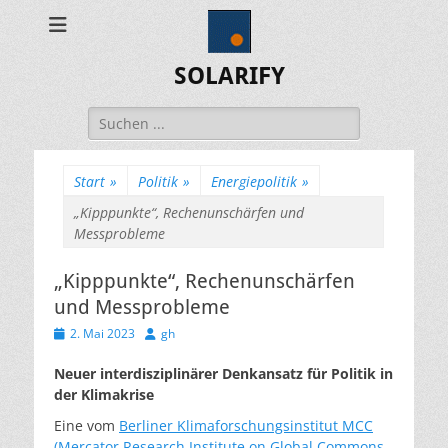
SOLARIFY
Suchen
nach:
Start
»
Politik
»
Energiepolitik
»
„Kipppunkte“, Rechenunschärfen und
Messprobleme
„Kipppunkte“, Rechenunschärfen
und Messprobleme
Veröffentlicht
Autor
2. Mai 2023
gh
am
Neuer interdisziplinärer Denkansatz für Politik in
der Klimakrise
Eine vom
Berliner Klimaforschungsinstitut MCC
(Mercator Research Institute on Global Commons