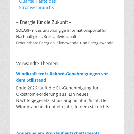
Quartal Hälfte des
Stromverbrauchs
– Energie für die Zukunft –
SOLARIFY, das unabhängige Informationsportal für
Nachhaltigkeit, Kreislaufwirtschaft,
Erneuerbare Energien, Klimawandel und Energiewende.
Verwandte Themen
Windkraft trotz Rekord-Genehmigungen vor
dem Stillstand
Ende 2026 läuft die EU-Genehmigung für
Ökostrom-Förderung aus. Ein neues
Nachfolgegesetz ist bislang nicht in Sicht. Der
Windbranche droht ein Jahr, in dem sie nichts
Neues anfangen kann. Jahrelang scheiterte die
Windkraft an schleppenden Genehmigungen.
Dieses Problem hat die Politik tatsächlich gelöst,
die Verfahren laufen heute deutlich schneller. Die
Änderung am Kreislaufwirtschaftsgesetz: