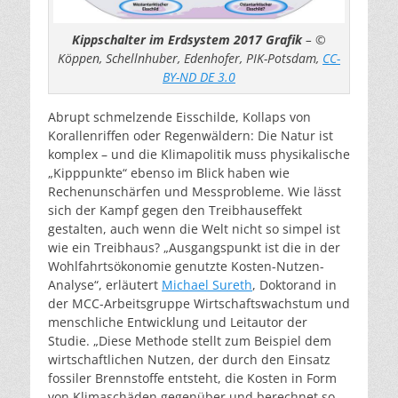
Kippschalter im Erdsystem 2017 Grafik
– ©
Köppen, Schellnhuber, Edenhofer, PIK-Potsdam,
CC-
BY-ND DE 3.0
Abrupt schmelzende Eisschilde, Kollaps von
Korallenriffen oder Regenwäldern: Die Natur ist
komplex – und die Klimapolitik muss physikalische
„Kipppunkte“ ebenso im Blick haben wie
Rechenunschärfen und Messprobleme. Wie lässt
sich der Kampf gegen den Treibhauseffekt
gestalten, auch wenn die Welt nicht so simpel ist
wie ein Treibhaus? „Ausgangspunkt ist die in der
Wohlfahrtsökonomie genutzte Kosten-Nutzen-
Analyse“, erläutert
Michael Sureth
, Doktorand in
der MCC-Arbeitsgruppe Wirtschaftswachstum und
menschliche Entwicklung und Leitautor der
Studie. „Diese Methode stellt zum Beispiel dem
wirtschaftlichen Nutzen, der durch den Einsatz
fossiler Brennstoffe entsteht, die Kosten in Form
von Klimaschäden gegenüber und berechnet so