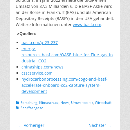
Solutions. Im Jahr 2022 erzielte die BASF einen
Umsatz von 87,3 Milliarden €. Die BASF-Aktie wird
an der Börse in Frankfurt (BAS) und als American
Depositary Receipts (BASFY) in den USA gehandelt.
Weitere Informationen unter
www.basf.com
.
->Quellen:
basf.com/p-23-237
energy-
resources.basf.com/OASE_blue_for_Flue_gas_in
dustrial_CO2
chinaships.com/news
csscservice.com
hydrocarbonprocessing.com/cpgc-and-basf-
accelerate-onboard-co2-capture-system-
development
Kategorien
Schlagwo
Forschung
,
Klimaschutz
,
News
,
Umweltpolitik
,
Wirtschaft
Schiffsabgase
Beitragsnavigation
← Vorheriger
Nächster →