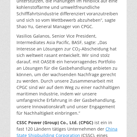
unterstützen, die Planungen im Hinblick auf eine
kohlenstoffarme und umweltfreundliche
Schifffahrtsindustrie differenziert voranzutreiben
und sich so vom Wettbewerb abzuheben“, sagte
Shao Yu, General Manager von CPGC.
Vasilios Galanos, Senior Vice President,
Intermediates Asia Pacific, BASF, sagte: „Das
Interesse an Lösungen zur CO
-Abscheidung hat
2
sich weltweit rasant entwickelt. Wir sind stolz
darauf, mit OASE® ein hervorragendes Portfolio
an Lösungen für die Gasbehandlung anbieten zu
können, um der wachsenden Nachfrage gerecht
zu werden. Durch unsere Zusammenarbeit mit
CPGC sind wir auf dem Weg zu einer nachhaltigen
maritimen Industrie, indem wir unsere
umfangreiche Erfahrung in der Gasbehandlung,
unsere Innovationskraft und unser Engagement
für Nachhaltigkeit einbringen.“
CSSC Power (Group) Co., Ltd. (CPGC)
ist ein in
fast 120 Ländern tätiges Unternehmen der
China
State Shipbuilding Corporation
(CSSC), eines