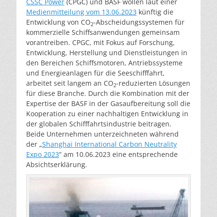
CSSC Power
(CPGC) und BASF wollen laut einer
Medienmitteilung vom 13.06.2023
künftig die
Entwicklung von CO
-Abscheidungssystemen für
2
kommerzielle Schiffsanwendungen gemeinsam
vorantreiben. CPGC, mit Fokus auf Forschung,
Entwicklung, Herstellung und Dienstleistungen in
den Bereichen Schiffsmotoren, Antriebssysteme
und Energieanlagen für die Seeschifffahrt,
arbeitet seit langem an CO
-reduzierten Lösungen
2
für diese Branche. Durch die Kombination mit der
Expertise der BASF in der Gasaufbereitung soll die
Kooperation zu einer nachhaltigen Entwicklung in
der globalen Schifffahrtsindustrie beitragen.
Beide Unternehmen unterzeichneten während
der „
Shanghai International Carbon Neutrality
Expo 2023
“ am 10.06.2023 eine entsprechende
Absichtserklärung.