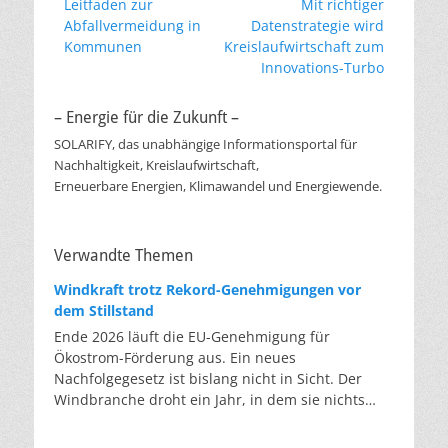
Vorheriger
Nächster
Leitfaden zur
Mit richtiger
Beitrag:
Beitrag:
Abfallvermeidung in
Datenstrategie wird
Kommunen
Kreislaufwirtschaft zum
Innovations-Turbo
– Energie für die Zukunft –
SOLARIFY, das unabhängige Informationsportal für
Nachhaltigkeit, Kreislaufwirtschaft,
Erneuerbare Energien, Klimawandel und Energiewende.
Verwandte Themen
Windkraft trotz Rekord-Genehmigungen vor
dem Stillstand
Ende 2026 läuft die EU-Genehmigung für
Ökostrom-Förderung aus. Ein neues
Nachfolgegesetz ist bislang nicht in Sicht. Der
Windbranche droht ein Jahr, in dem sie nichts
Neues anfangen kann. Jahrelang scheiterte die
Windkraft an schleppenden Genehmigungen.