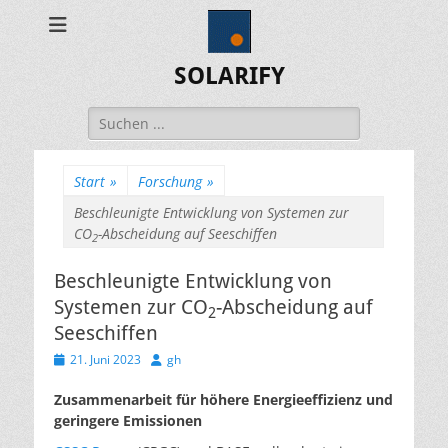
SOLARIFY
Suchen
nach:
Start
»
Forschung
»
Beschleunigte Entwicklung von Systemen zur
CO
-Abscheidung auf Seeschiffen
2
Beschleunigte Entwicklung von
Systemen zur CO
-Abscheidung auf
2
Seeschiffen
Veröffentlicht
Autor
21. Juni 2023
gh
am
Zusammenarbeit für höhere Energieeffizienz und
geringere Emissionen