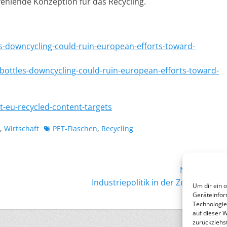
ehlende Konzeption für das Recycling.
es-downcycling-could-ruin-european-efforts-toward-
-bottles-downcycling-could-ruin-european-efforts-toward-
t-eu-recycled-content-targets
Schlagworte
,
Wirtschaft
PET-Flaschen
,
Recycling
Nächster →
Nächster
Industriepolitik in der Zeitenwende
Um dir ein 
Beitrag:
Geräteinfor
Technologie
auf dieser 
zurückziehs