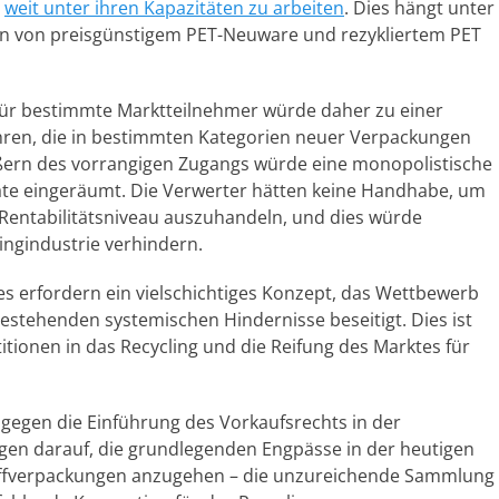
,
weit unter ihren Kapazitäten zu arbeiten
. Dies hängt unter
n von preisgünstigem PET-Neuware und rezykliertem PET
ür bestimmte Marktteilnehmer würde daher zu einer
 führen, die in bestimmten Kategorien neuer Verpackungen
ßern des vorrangigen Zugangs würde eine monopolistische
late eingeräumt. Die Verwerter hätten keine Handhabe, um
s Rentabilitätsniveau auszuhandeln, und dies würde
ingindustrie verhindern.
s erfordern ein vielschichtiges Konzept, das Wettbewerb
bestehenden systemischen Hindernisse beseitigt. Dies ist
itionen in das Recycling und die Reifung des Marktes für
 gegen die Einführung des Vorkaufsrechts in der
gen darauf, die grundlegenden Engpässe in der heutigen
toffverpackungen anzugehen – die unzureichende Sammlung