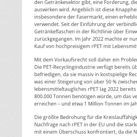
den Getränkesektor gibt, eine Forderung, di
auswirken wird. Angeblich ist diese Knapphe
insbesondere der Fasermarkt, einen erhebli
verwendet. Seit der Einführung der verbindli
Getränkeflaschen in der Richtlinie über Einw
zurückgegangen. Im Jahr 2022 machte er nur
Kauf von hochpreisigem rPET mit Lebensmittel
Mit dem Vorkaufsrecht soll daher ein Proble
Die PET-Recyclingindustrie verfügt bereits 
befriedigen, da sie massiv in kostspielige Re
was einer Steigerung von über 50 % zwischen 
lebensmitteltaugliches rPET lag 2022 bereit
800.000 Tonnen benötigen würde, um das verb
erreichen – und etwa 1 Million Tonnen im Jah
Die größte Bedrohung für die Kreislauffähig
Nachfrage nach rPET in der EU und die star
mit einem Überschuss konfrontiert, da die N