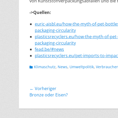
von Kunststoffverpackungsabfällen und die f
->Quellen:
euric-aisbl.eu/how-the-myth-of-pet-bottl
packaging-circularity
plasticsrecyclers.eu/how-the-myth-of-pet
packaging-circularity
fead.be/#news
plasticsrecyclers.eu/pet-imports-to-impac
Kategorien
Klimaschutz
,
News
,
Umweltpolitik
,
Verbraucher
Beitragsnavigation
← Vorheriger
Vorheriger
Bronze oder Eisen?
Beitrag: