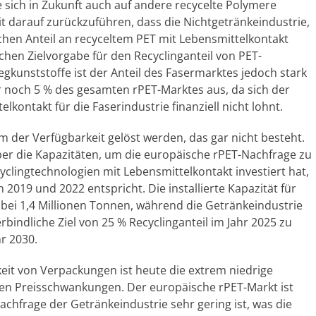
e sich in Zukunft auch auf andere recycelte Polymere
it darauf zurückzuführen, dass die Nichtgetränkeindustrie,
chen Anteil an recyceltem PET mit Lebensmittelkontakt
chen Zielvorgabe für den Recyclinganteil von PET-
egkunststoffe ist der Anteil des Fasermarktes jedoch stark
 noch 5 % des gesamten rPET-Marktes aus, da sich der
kontakt für die Faserindustrie finanziell nicht lohnt.
m der Verfügbarkeit gelöst werden, das gar nicht besteht.
über die Kapazitäten, um die europäische rPET-Nachfrage zu
cyclingtechnologien mit Lebensmittelkontakt investiert hat,
2019 und 2022 entspricht. Die installierte Kapazität für
s bei 1,4 Millionen Tonnen, während die Getränkeindustrie
indliche Ziel von 25 % Recyclinganteil im Jahr 2025 zu
r 2030.
keit von Verpackungen ist heute die extrem niedrige
ken Preisschwankungen. Der europäische rPET-Markt ist
achfrage der Getränkeindustrie sehr gering ist, was die