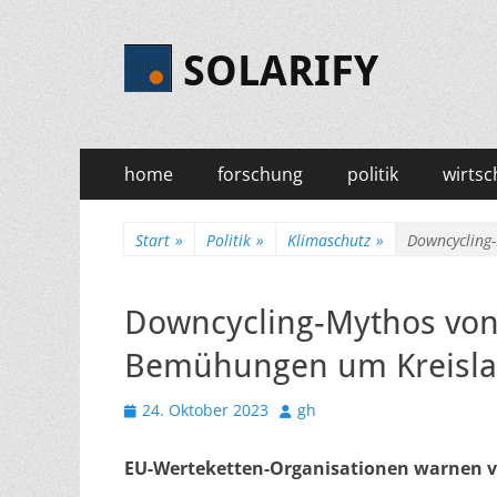
SOLARIFY
Primäres
Zum
home
forschung
politik
wirtsc
Inhalt
Menü
springen
Start
»
Politik
»
Klimaschutz
»
Downcycling-
Downcycling-Mythos von
Bemühungen um Kreislau
Veröffentlicht
Autor
24. Oktober 2023
gh
am
EU-Werteketten-Organisationen warnen v