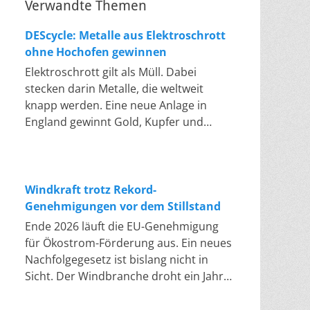
Verwandte Themen
DEScycle: Metalle aus Elektroschrott
ohne Hochofen gewinnen
Elektroschrott gilt als Müll. Dabei
stecken darin Metalle, die weltweit
knapp werden. Eine neue Anlage in
England gewinnt Gold, Kupfer und
Palladium heraus, in einem Bad bei 50
bis 80 Grad, statt wie bisher im
Hochofen. Klassisches Metallrecycling
schmilzt Leiterplatten und Kabelreste
Windkraft trotz Rekord-
bei mehreren hundert bis über
Genehmigungen vor dem Stillstand
tausend Grad ein. Energieintensiv und
Ende 2026 läuft die EU-Genehmigung
nur im industriellen Großmaßstab
für Ökostrom-Förderung aus. Ein neues
möglich. Das Londoner Start-up
Nachfolgegesetz ist bislang nicht in
DEScycle hat im englischen Teesside
Sicht. Der Windbranche droht ein Jahr,
eine Demonstrationsanlage eröffnet,
in dem sie nichts Neues anfangen kann.
die ohne diese Hitze auskommt: Ein
Jahrelang scheiterte die Windkraft an