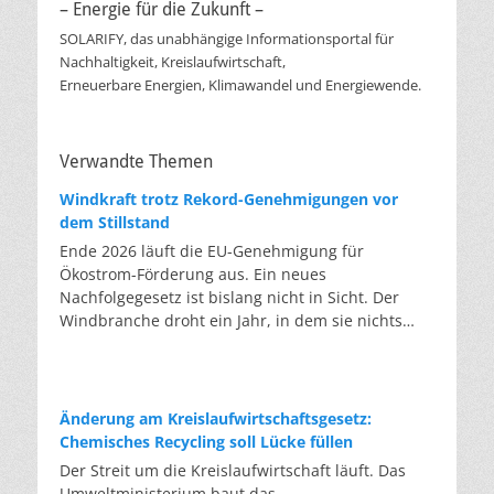
– Energie für die Zukunft –
SOLARIFY, das unabhängige Informationsportal für
Nachhaltigkeit, Kreislaufwirtschaft,
Erneuerbare Energien, Klimawandel und Energiewende.
Verwandte Themen
Windkraft trotz Rekord-Genehmigungen vor
dem Stillstand
Ende 2026 läuft die EU-Genehmigung für
Ökostrom-Förderung aus. Ein neues
Nachfolgegesetz ist bislang nicht in Sicht. Der
Windbranche droht ein Jahr, in dem sie nichts
Neues anfangen kann. Jahrelang scheiterte die
Windkraft an schleppenden Genehmigungen.
Dieses Problem hat die Politik tatsächlich gelöst,
die Verfahren laufen heute deutlich schneller. Die
Änderung am Kreislaufwirtschaftsgesetz:
Halbjahresbilanz der Branche bestätigt dieses
Chemisches Recycling soll Lücke füllen
Muster: So viele Windräder wie nie zuvor wurden
Der Streit um die Kreislaufwirtschaft läuft. Das
genehmigt, doch im ersten Halbjahr gingen netto
Umweltministerium baut das