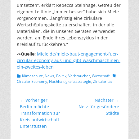
umsetzen“, erklärt Rebecca Steinhage. Getreu der
eigenen Leitlinie „Immer besser“ habe sich Miele
vorgenommen, „langfristig eine zirkuläre
Wertschöpfungskette zu erschaffen, in der alle
Materialien, die in unseren Geräten verwendet
werden, am Ende ihres Lebenszyklus in den
Kreislauf zurückkehren.“
->Quelle:
Miele.de/miele-baut-engagement-fuer-
circular-economy-aus-und-gibt-waschmaschinen-
ein-zweites-leben
Kategorien
Schlagworte
Klimaschutz
,
News
,
Politik
,
Verbraucher
,
Wirtschaft
Circular Economy
,
Nachhaltigkeitsstrategie
,
Zirkularität
Beitragsnavigation
← Vorheriger
Nächster →
Vorheriger
Nächster
Berlin möchte
Netz für gesündere
Beitrag:
Beitrag:
Transformation zur
Städte
Kreislaufwirtschaft
unterstützen