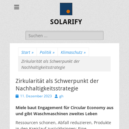
SOLARIFY
Suchen
nach:
Start
»
Politik
»
Klimaschutz
»
Zirkularität als Schwerpunkt der
Nachhaltigkeitsstrategie
Zirkularität als Schwerpunkt der
Nachhaltigkeitsstrategie
Veröffentlicht
Autor
11. Dezember 2023
gh
am
Miele baut Engagement für Circular Economy aus
und gibt Waschmaschinen zweites Leben
Ressourcen schonen, Abfall reduzieren, Produkte
in den Kreislauf zurückbringen: Eine