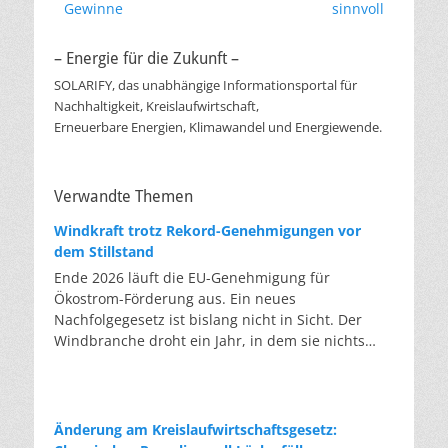
Gewinne
sinnvoll
– Energie für die Zukunft –
SOLARIFY, das unabhängige Informationsportal für
Nachhaltigkeit, Kreislaufwirtschaft,
Erneuerbare Energien, Klimawandel und Energiewende.
Verwandte Themen
Windkraft trotz Rekord-Genehmigungen vor
dem Stillstand
Ende 2026 läuft die EU-Genehmigung für
Ökostrom-Förderung aus. Ein neues
Nachfolgegesetz ist bislang nicht in Sicht. Der
Windbranche droht ein Jahr, in dem sie nichts
Neues anfangen kann. Jahrelang scheiterte die
Windkraft an schleppenden Genehmigungen.
Dieses Problem hat die Politik tatsächlich gelöst,
die Verfahren laufen heute deutlich schneller. Die
Änderung am Kreislaufwirtschaftsgesetz:
Halbjahresbilanz der Branche bestätigt dieses