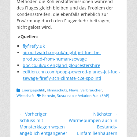
Methoden die Kohlenstoffemissionen während
des Fluges gleich bleiben und das Problem der
Kondensstreifen, die ebenfalls erheblich zur
Erwärmung durch den Flugverkehr beitragen,
nicht gelöst wird.
->Quellen:
flyfirefly.uk
airportwatch.org.uk/might-jet-fuel-be-
produced-from-human-sewage
bbc.co.uk/uk-england-gloucestershire
edition.cnn.com/poop-powered-planes-jet-fuel-
sewage-firefly-scn-climate-c2e-spc-intl
Kategorien
Energiepolitik
,
Klimaschutz
,
News
,
Verbraucher
,
Schlagworte
Wirtschaft
Kerosin
,
Sustainable Aviation Fuel (SAF)
Beitragsnavigation
← Vorheriger
Nächster →
Vorheriger
Nächster
Schluss mit
Wärmepumpen auch in
Beitrag:
Beitrag:
Monsterklagen wegen
Bestands-
angeblich entgangener
Einfamilienhäusern