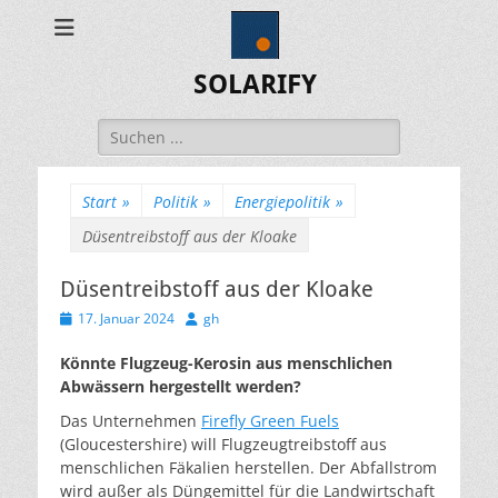
SOLARIFY
Suchen
nach:
Start
»
Politik
»
Energiepolitik
»
Düsentreibstoff aus der Kloake
Düsentreibstoff aus der Kloake
Veröffentlicht
Autor
17. Januar 2024
gh
am
Könnte Flugzeug-Kerosin aus menschlichen
Abwässern hergestellt werden?
Das Unternehmen
Firefly Green Fuels
(Gloucestershire) will Flugzeugtreibstoff aus
menschlichen Fäkalien herstellen. Der Abfallstrom
wird außer als Düngemittel für die Landwirtschaft