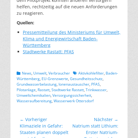
dem Pilotprojekt könnten anderen Versorgern
helfen, rechtzeitig auf die neuen Anforderungen
zu reagieren.
Quellen:
Pressemitteilung des Ministeriums für Umwelt,
Klima und Energiewirtschaft Baden-
Württemberg
Stadtwerke Rastatt: PFAS
Kategorien
Schlagworte
News
,
Umwelt
,
Verbraucher
Aktivkohlefilter
,
Baden-
Württemberg
,
EU-Grenzwerte
,
Gesundheitsschutz
,
Grundwasserbelastung
,
Ionenaustauscher
,
PFAS
,
Pilotanlage
,
Rastatt
,
Stadtwerke Rastatt
,
Trinkwasser
,
Umweltchemikalien
,
Versorgungssicherheit
,
Wasseraufbereitung
,
Wasserwerk Ottersdorf
Beitragsnavigation
← Vorheriger
Nächster →
Vorheriger
Nächster
Klimaziele in Gefahr:
Natrium statt Lithium:
Beitrag:
Beitrag:
Staaten planen doppelt
Erster Natrium-