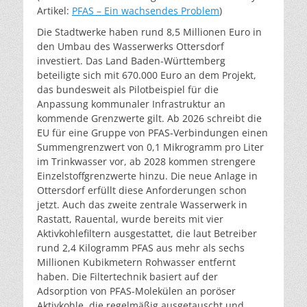
Artikel:
PFAS – Ein wachsendes Problem
)
Die Stadtwerke haben rund 8,5 Millionen Euro in
den Umbau des Wasserwerks Ottersdorf
investiert. Das Land Baden-Württemberg
beteiligte sich mit 670.000 Euro an dem Projekt,
das bundesweit als Pilotbeispiel für die
Anpassung kommunaler Infrastruktur an
kommende Grenzwerte gilt. Ab 2026 schreibt die
EU für eine Gruppe von PFAS-Verbindungen einen
Summengrenzwert von 0,1 Mikrogramm pro Liter
im Trinkwasser vor, ab 2028 kommen strengere
Einzelstoffgrenzwerte hinzu. Die neue Anlage in
Ottersdorf erfüllt diese Anforderungen schon
jetzt. Auch das zweite zentrale Wasserwerk in
Rastatt, Rauental, wurde bereits mit vier
Aktivkohlefiltern ausgestattet, die laut Betreiber
rund 2,4 Kilogramm PFAS aus mehr als sechs
Millionen Kubikmetern Rohwasser entfernt
haben. Die Filtertechnik basiert auf der
Adsorption von PFAS-Molekülen an poröser
Aktivkohle, die regelmäßig ausgetauscht und