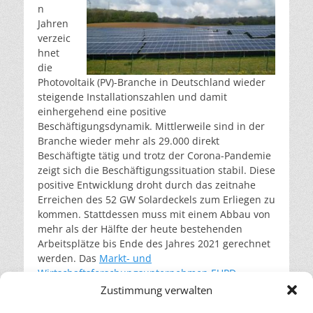
n
Jahren
verzeic
hnet
die
Photovoltaik (PV)-Branche in Deutschland wieder
steigende Installationszahlen und damit
einhergehend eine positive
Beschäftigungsdynamik. Mittlerweile sind in der
Branche wieder mehr als 29.000 direkt
Beschäftigte tätig und trotz der Corona-Pandemie
zeigt sich die Beschäftigungssituation stabil. Diese
positive Entwicklung droht durch das zeitnahe
Erreichen des 52 GW Solardeckels zum Erliegen zu
kommen. Stattdessen muss mit einem Abbau von
mehr als der Hälfte der heute bestehenden
Arbeitsplätze bis Ende des Jahres 2021 gerechnet
werden. Das
Markt- und
Wirtschaftsforschungsunternehmen EUPD
Research
hat in zwei Entwicklungspfaden die
Zustimmung verwalten
jeweiligen volkswirtschaftlichen Effekte im