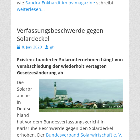
wie
Sandra Enkhardt im pv magazine
schreibt.
weiterlesen…
Verfassungsbeschwerde gegen
Solardeckel
Veröffentlicht
Autor
8. Juni 2020
gh
am
Existenz hunderter Solarunternehmen hängt von
Verabschiedung der wiederholt vertagten
Gesetzesänderung ab
Die
Solarbr
anche
in
Deutsc
hland
hat vor dem Bundesverfassungsgericht in
Karlsruhe Beschwerde gegen den Solardeckel
erhoben. Der
Bundesverband Solarwirtschaft e. V.