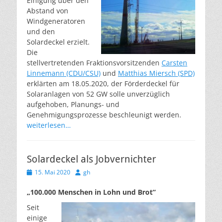
Einigung über den
Abstand von
Windgeneratoren
und den
Solardeckel erzielt.
Die
stellvertretenden Fraktionsvorsitzenden
Carsten
Linnemann (CDU/CSU)
und
Matthias Miersch (SPD)
erklärten am 18.05.2020, der Förderdeckel für
Solaranlagen von 52 GW solle unverzüglich
aufgehoben, Planungs- und
Genehmigungsprozesse beschleunigt werden.
weiterlesen…
Solardeckel als Jobvernichter
Veröffentlicht
Autor
15. Mai 2020
gh
am
„100.000 Menschen in Lohn und Brot“
Seit
einige