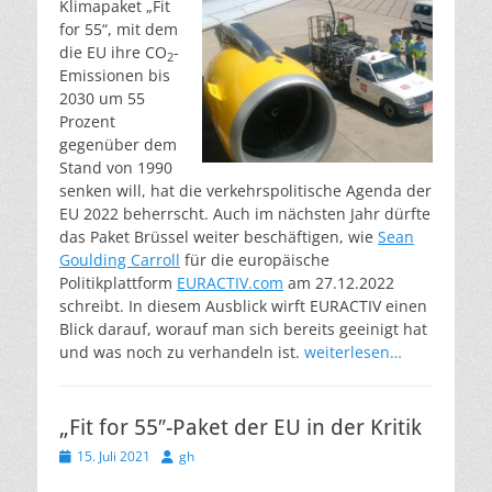
Klimapaket „Fit
for 55“, mit dem
die EU ihre CO
-
2
Emissionen bis
2030 um 55
Prozent
gegenüber dem
Stand von 1990
senken will, hat die verkehrspolitische Agenda der
EU 2022 beherrscht. Auch im nächsten Jahr dürfte
das Paket Brüssel weiter beschäftigen, wie
Sean
Goulding Carroll
für die europäische
Politikplattform
EURACTIV.com
am 27.12.2022
schreibt. In diesem Ausblick wirft EURACTIV einen
Blick darauf, worauf man sich bereits geeinigt hat
und was noch zu verhandeln ist.
weiterlesen…
„Fit for 55″-Paket der EU in der Kritik
Veröffentlicht
Autor
15. Juli 2021
gh
am