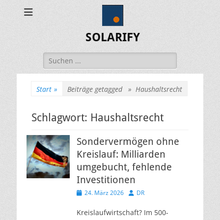
SOLARIFY
Suchen
nach:
Start
»
Beiträge getagged »
Haushaltsrecht
Schlagwort:
Haushaltsrecht
Sondervermögen ohne
Kreislauf: Milliarden
umgebucht, fehlende
Investitionen
Veröffentlicht
Autor
24. März 2026
DR
am
Kreislaufwirtschaft? Im 500-