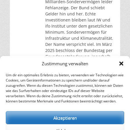
Milliarden-Sondervermögen leider
Fehlanzeige. Der Bund schiebt
Gelder hin und her. Echte
Investitionen bleiben laut IW und
ifo Institut unter dem gesetzlichen
Minimum. Sondervermögen für
Infrastruktur und Klimaneutralität.
Der Name verspricht viel. Im März
2025 beschloss der Bundestag per
Grundgesetzänderung, innerhalb
von zwölf Jahren 500 Milliarden
Zustimmung verwalten
Euro außerhalb der
Schuldenbremse zu mobilisieren.
Um dir ein optimales Erlebnis zu bieten, verwenden wir Technologien wie
Cookies, um Geräteinformationen zu speichern und/oder darauf
Aufgeteilt auf
weiterlesen…
zuzugreifen. Wenn du diesen Technologien zustimmst, können wir Daten
wie das Surfverhalten oder eindeutige IDs auf dieser Website
verarbeiten. Wenn du deine Zustimmung nicht erteilst oder zurückziehst,
– Energie für die Zukunft –
können bestimmte Merkmale und Funktionen beeinträchtigt werden.
SOLARIFY, das unabhängige Informationsportal für
Nachhaltigkeit, Kreislaufwirtschaft,
Akzeptieren
Erneuerbare Energien, Klimawandel und Energiewende.