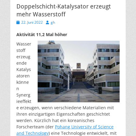
Doppelschicht-Katalysator erzeugt
mehr Wasserstoff
Veröffentlicht
Autor
22. Juni 2022
gh
am
Aktivität 11,2 Mal höher
Wasser
stoff
erzeug
ende
Katalys
atoren
könne
n
Synerg
ieeffekt
e erzeugen, wenn verschiedene Materialien mit
ihren einzigartigen Eigenschaften geschichtet
werden. Kürzlich hat ein koreanisches
Forscherteam (der
Pohang University of Science
and Technology
) eine Technologie entwickelt, mit