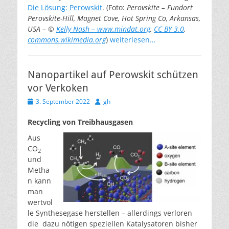
Die Lösung: Perowskit
. (Foto:
Perovskite – Fundort
Perovskite-Hill, Magnet Cove, Hot Spring Co, Arkansas,
USA – ©
Kelly Nash – www.mindat.org
,
CC BY 3.0
,
commons.wikimedia.org
)
weiterlesen…
Nanopartikel auf Perowskit schützen
vor Verkoken
Veröffentlicht
Autor
3. September 2022
gh
am
Recycling von Treibhausgasen
Aus
CO
2
und
Metha
n kann
man
wertvol
le Synthesegase herstellen – allerdings verloren
die dazu nötigen speziellen Katalysatoren bisher