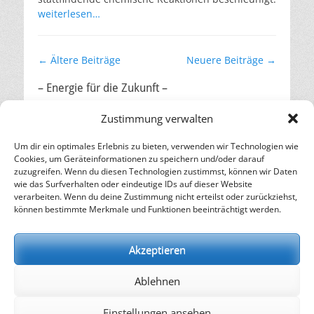
weiterlesen…
Beitragsnavigation
←
Ältere Beiträge
Neuere Beiträge
→
– Energie für die Zukunft –
SOLARIFY, das unabhängige Informationsportal für
Zustimmung verwalten
Nachhaltigkeit, Kreislaufwirtschaft,
Erneuerbare Energien, Klimawandel und Energiewende.
Um dir ein optimales Erlebnis zu bieten, verwenden wir Technologien wie
Cookies, um Geräteinformationen zu speichern und/oder darauf
zuzugreifen. Wenn du diesen Technologien zustimmst, können wir Daten
kontakt
|
impressum
|
datenschutz
wie das Surfverhalten oder eindeutige IDs auf dieser Website
verarbeiten. Wenn du deine Zustimmung nicht erteilst oder zurückziehst,
können bestimmte Merkmale und Funktionen beeinträchtigt werden.
Copyright © 2026
SOLARIFY
. Alle Rechte vorbehalten.
Datenschutz
| Catch Responsive von
Catch Themes
Akzeptieren
Ablehnen
Einstellungen ansehen