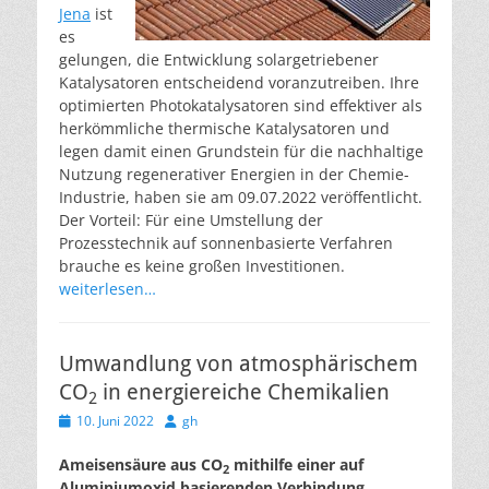
Jena
ist
es
gelungen, die Entwicklung solargetriebener
Katalysatoren entscheidend voranzutreiben. Ihre
optimierten Photokatalysatoren sind effektiver als
herkömmliche thermische Katalysatoren und
legen damit einen Grundstein für die nachhaltige
Nutzung regenerativer Energien in der Chemie-
Industrie, haben sie am 09.07.2022 veröffentlicht.
Der Vorteil: Für eine Umstellung der
Prozesstechnik auf sonnenbasierte Verfahren
brauche es keine großen Investitionen.
weiterlesen…
Umwandlung von atmosphärischem
CO
in energiereiche Chemikalien
2
Veröffentlicht
Autor
10. Juni 2022
gh
am
Ameisensäure aus CO
mithilfe einer auf
2
Aluminiumoxid basierenden Verbindung