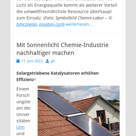
Licht als Energiequelle kommt als weiterer Vorteil
die umweltfreundlichste Ressource überhaupt
zum Einsatz. (
Foto: Symbolbild Chemie-Labor – ©
bdyczewski
,
pixabay.com
)
weiterlesen…
Mit Sonnenlicht Chemie-Industrie
nachhaltiger machen
Veröffentlicht
Autor
11. Juni 2022
gh
am
Solargetriebene Katalysatoren erhöhen
Effizienz
<
Einem
Forsch
ungste
am der
Univer
sitäten
Ulm
und