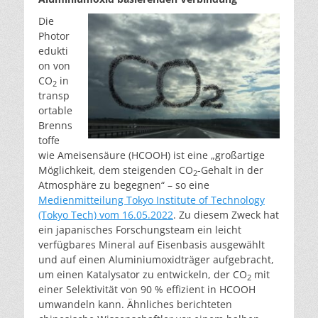
Die
Photor
edukti
on von
CO
in
2
transp
ortable
Brenns
toffe
wie Ameisensäure (HCOOH) ist eine „großartige
Möglichkeit, dem steigenden CO
-Gehalt in der
2
Atmosphäre zu begegnen“ – so eine
Medienmitteilung Tokyo Institute of Technology
(Tokyo Tech) vom 16.05.2022
. Zu diesem Zweck hat
ein japanisches Forschungsteam ein leicht
verfügbares Mineral auf Eisenbasis ausgewählt
und auf einen Aluminiumoxidträger aufgebracht,
um einen Katalysator zu entwickeln, der CO
mit
2
einer Selektivität von 90 % effizient in HCOOH
umwandeln kann. Ähnliches berichteten