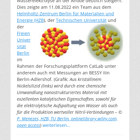
Wasserelektrolyse an der Anode deutlich steigern.
Dies zeigte am 11.08.2022 ein Team aus dem
Helmholtz-Zentrum Berlin für Materialien und
Energie (HZB
),
der
Technischen Universität
und
der
Freien
Univer
sität
Berlin
im
Rahmen der Forschungsplattform CatLab unter
anderem auch mit Messungen an BESSY IIin
Berlin-Adlershof. (Grafik:
Aus kristallinem
Nickelsilizid (links) wird durch eine chemische
Umwandlung nanostrukturiertes Material mit
exzellenten katalytischen Eigenschaften, sowohl für
die elektrolytische Aufspaltung von Wasser als auch
für die Produktion wertvoller Nitril-Verbindungen – ©
P. Menezes, HZB, TU Berlin
, onlinelibrary.wiley.com,
open access
)
weiterlesen…