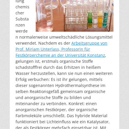
lung
chemis
cher
Substa
nzen
werde
n normalerweise umweltschädliche Lösungsmittel
verwendet. Nachdem es der
Arbeitsgruppe von
Prof. Miriam Unterlass, Professorin für
Festkörperchemie an der Universität Konstanz
,
gelungen ist, erstmals organische Stoffe
schadstofffrei durch das Erhitzen in heißem
Wasser herzustellen, kann sie nun einen weiteren
Erfolg verbuchen: Es ist ihr gelungen, mittels
dieser sogenannten Hydrothermalsynthese im
selben Reaktionsgefäß gemeinsam organische
und anorganische Stoffe zu bilden und
miteinander zu verbinden. Konkret: einen
anorganischen Festkörper, der organische
Farbmoleküle umschließt. Das hybride Material
funktioniert bei Lichteinfluss wie ein Katalysator,
der als Festkörper mehrfach einsetzbar ist. Mit