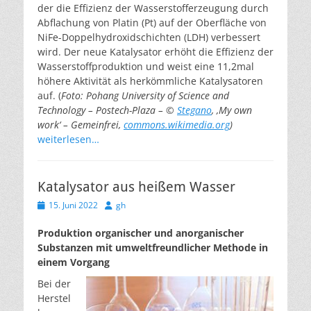
der die Effizienz der Wasserstofferzeugung durch
Abflachung von Platin (Pt) auf der Oberfläche von
NiFe-Doppelhydroxidschichten (LDH) verbessert
wird. Der neue Katalysator erhöht die Effizienz der
Wasserstoffproduktion und weist eine 11,2mal
höhere Aktivität als herkömmliche Katalysatoren
auf. (
Foto: Pohang University of Science and
Technology – Postech-Plaza – ©
Stegano
, ‚My own
work‘ – Gemeinfrei,
commons.wikimedia.org
)
weiterlesen…
Katalysator aus heißem Wasser
Veröffentlicht
Autor
15. Juni 2022
gh
am
Produktion organischer und anorganischer
Substanzen mit umweltfreundlicher Methode in
einem Vorgang
Bei der
Herstel