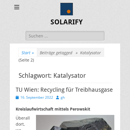
SOLARIFY
Suchen
nach:
Start
»
Beiträge getagged »
Katalysator
(Seite 2)
Schlagwort:
Katalysator
TU Wien: Recycling für Treibhausgase
Veröffentlicht
Autor
16. September 2022
gh
am
Kreislaufwirtschaft mittels Perowskit
Überall
dort,