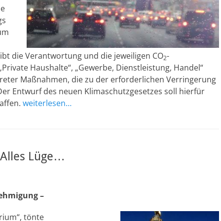
de
gs
 um
ibt die Verantwortung und die jeweiligen CO
-
2
„Private Haushalte“, „Gewerbe, Dienstleistung, Handel“
onkreter Maßnahmen, die zu der erforderlichen Verringerung
Der Entwurf des neuen Klimaschutzgesetzes soll hierfür
affen.
weiterlesen…
 Alles Lüge…
nehmigung –
erium“, tönte