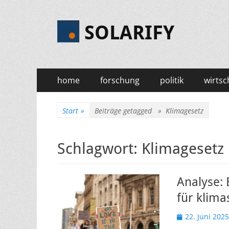
SOLARIFY
Primäres
Zum
home
forschung
politik
wirtsc
Inhalt
Menü
springen
Start
»
Beiträge getagged »
Klimagesetz
Schlagwort:
Klimagesetz
Analyse: 
für klim
Veröffentlicht
22. Juni 2025
am