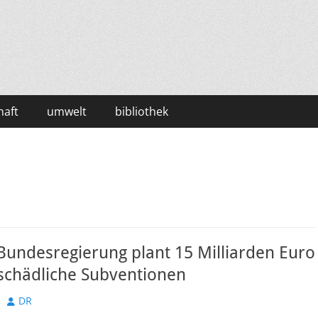
haft
umwelt
bibliothek
Bundesregierung plant 15 Milliarden Euro
aschädliche Subventionen
Autor
DR