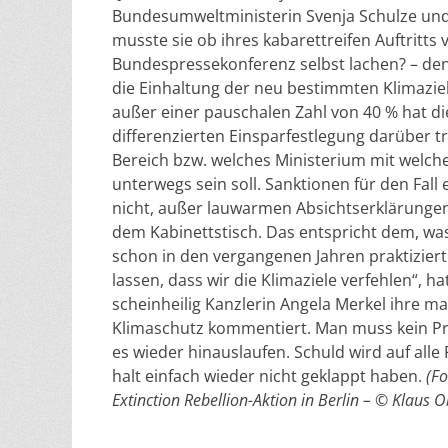
Bundesumweltministerin Svenja Schulze und 
musste sie ob ihres kabarettreifen Auftritts 
Bundespressekonferenz selbst lachen? – den
die Einhaltung der neu bestimmten Klimazie
außer einer pauschalen Zahl von 40 % hat di
differenzierten Einsparfestlegung darüber t
Bereich bzw. welches Ministerium mit welc
unterwegs sein soll. Sanktionen für den Fall 
nicht, außer lauwarmen Absichtserklärungen 
dem Kabinettstisch. Das entspricht dem, wa
schon in den vergangenen Jahren praktiziert
lassen, dass wir die Klimaziele verfehlen“, h
scheinheilig Kanzlerin Angela Merkel ihre 
Klimaschutz kommentiert. Man muss kein Pro
es wieder hinauslaufen. Schuld wird auf alle
halt einfach wieder nicht geklappt haben.
(Fo
Extinction Rebellion-Aktion in Berlin – © Klaus O