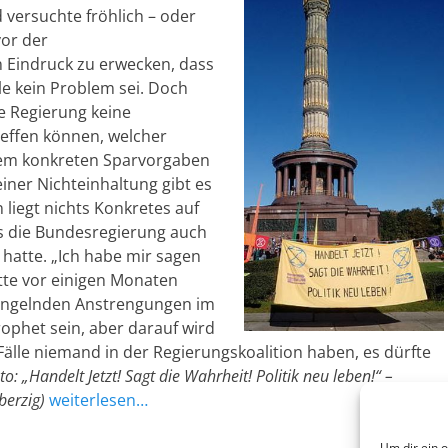
versuchte fröhlich – oder
vor der
 Eindruck zu erwecken, dass
le kein Problem sei. Doch
e Regierung keine
reffen können, welcher
hem konkreten Sparvorgaben
einer Nichteinhaltung gibt es
liegt nichts Konkretes auf
s die Bundesregierung auch
 hatte. „Ich habe mir sagen
atte vor einigen Monaten
mangelnden Anstrengungen im
phet sein, aber darauf wird
 Fälle niemand in der Regierungskoalition haben, es dürfte
to: „Handelt Jetzt! Sagt die Wahrheit! Politik neu leben!“ –
berzig)
weiterlesen…
Um dir ein 