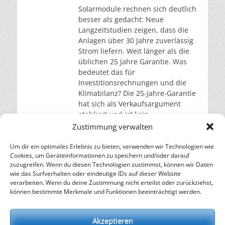
Solarmodule rechnen sich deutlich
besser als gedacht: Neue
Langzeitstudien zeigen, dass die
Anlagen über 30 Jahre zuverlässig
Strom liefern. Weit länger als die
üblichen 25 Jahre Garantie. Was
bedeutet das für
Investitionsrechnungen und die
Klimabilanz? Die 25-Jahre-Garantie
hat sich als Verkaufsargument
etabliert und ist kein
Verfallsdatum. Das ist das Ergebnis
Zustimmung verwalten
eines Forschungsteams der
Schweizer Fachhochschule
Um dir ein optimales Erlebnis zu bieten, verwenden wir Technologien wie
Cookies, um Geräteinformationen zu speichern und/oder darauf
weiterlesen…
zuzugreifen. Wenn du diesen Technologien zustimmst, können wir Daten
wie das Surfverhalten oder eindeutige IDs auf dieser Website
verarbeiten. Wenn du deine Zustimmung nicht erteilst oder zurückziehst,
– Energie für die Zukunft –
können bestimmte Merkmale und Funktionen beeinträchtigt werden.
SOLARIFY, das unabhängige Informationsportal für
Nachhaltigkeit, Kreislaufwirtschaft,
Akzeptieren
Erneuerbare Energien, Klimawandel und Energiewende.