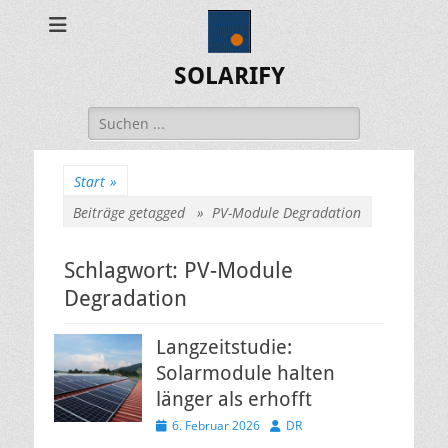
SOLARIFY
Suchen
nach:
Start
»
Beiträge getagged »
PV-Module Degradation
Schlagwort:
PV-Module
Degradation
Langzeitstudie:
Solarmodule halten
länger als erhofft
Veröffentlicht
Autor
6. Februar 2026
DR
am