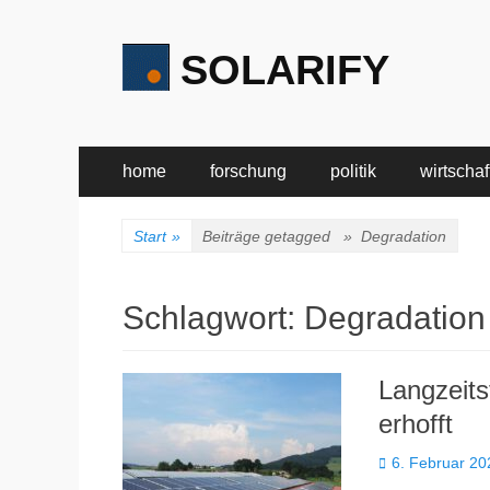
SOLARIFY
Primäres
Zum
home
forschung
politik
wirtschaf
Inhalt
Menü
springen
Start
»
Beiträge getagged »
Degradation
Schlagwort:
Degradation
Langzeits
erhofft
Veröffentlicht
6. Februar 20
am