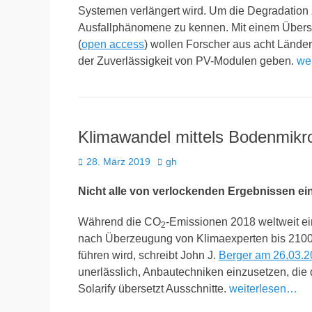
Systemen verlängert wird. Um die Degradation zu
Ausfallphänomene zu kennen. Mit einem Übersic
(
open access
) wollen Forscher aus acht Lände
der Zuverlässigkeit von PV-Modulen geben.
we
Klimawandel mittels Bodenmik
Veröffentlicht
Autor
28. März 2019
gh
am
Nicht alle von verlockenden Ergebnissen ei
Während die CO
-Emissionen 2018 weltweit ein
2
nach Überzeugung von Klimaexperten bis 2100 
führen wird, schreibt John J.
Berger am 26.03.2
unerlässlich, Anbautechniken einzusetzen, die 
Solarify übersetzt Ausschnitte.
weiterlesen…