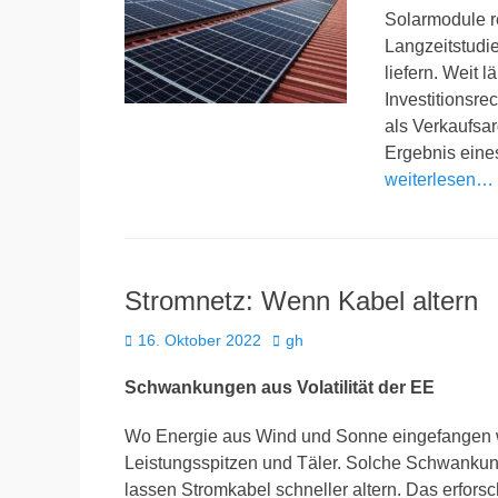
Solarmodule r
Langzeitstudi
liefern. Weit 
Investitionsr
als Verkaufsar
Ergebnis ein
weiterlesen…
Stromnetz: Wenn Kabel altern
Veröffentlicht
Autor
16. Oktober 2022
gh
am
Schwankungen aus Volatilität der EE
Wo Energie aus Wind und Sonne eingefangen wi
Leistungsspitzen und Täler. Solche Schwanku
lassen Stromkabel schneller altern. Das erfors