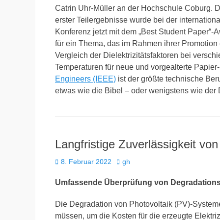
Catrin Uhr-Müller an der Hochschule Coburg. D
erster Teilergebnisse wurde bei der internation
Konferenz jetzt mit dem „Best Student Paper“-
für ein Thema, das im Rahmen ihrer Promotion e
Vergleich der Dielektrizitätsfaktoren bei versc
Temperaturen für neue und vorgealterte Papie
Engineers (IEEE)
ist der größte technische Beru
etwas wie die Bibel – oder wenigstens wie der
Langfristige Zuverlässigkeit v
Veröffentlicht
Autor
8. Februar 2022
gh
am
Umfassende Überprüfung von Degradations
Die Degradation von Photovoltaik (PV)-Systeme
müssen, um die Kosten für die erzeugte Elektri