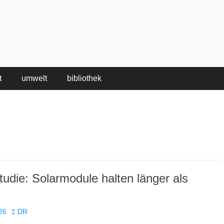
t
umwelt
bibliothek
tudie: Solarmodule halten länger als
Autor
26
DR