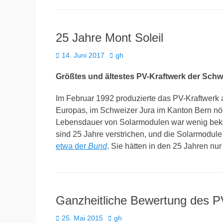
25 Jahre Mont Soleil
Veröffentlicht
Autor
14. Juni 2017
gh
am
Größtes und ältestes PV-Kraftwerk der Schwe
Im Februar 1992 produzierte das PV-Kraftwerk 
Europas, im Schweizer Jura im Kanton Bern nörd
Lebensdauer von Solarmodulen war wenig bekan
sind 25 Jahre verstrichen, und die Solarmodule
etwa der
Bund
. Sie hätten in den 25 Jahren 
Ganzheitliche Bewertung des 
Veröffentlicht
Autor
25. Mai 2015
gh