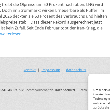
g treibt die Ölpreise um 50 Prozent nach oben, LNG wird
. Doch im Strommarkt wirken Erneuerbare als Puffer: Im
l 2026 deckten sie 53 Prozent des Verbrauchs und hielten
lspreise stabil. Dass dieser Rekord ausgerechnet jetzt
 ist kein Zufall. Seit Ende Februar tobt der Iran-Krieg, die
d
weiterlesen…
kontakt
|
impressum
|
datenschutz
26
SOLARIFY
. Alle Rechte vorbehalten.
Datenschutz
| Catch Responsive vo
Um dir ein 
Geräteinfor
Technologie
auf dieser 
zurückziehs