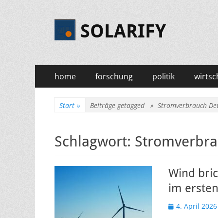
SOLARIFY
Primäres
Zum
home
forschung
politik
wirtsc
Inhalt
Menü
springen
Start
»
Beiträge getagged »
Stromverbrauch De
Schlagwort:
Stromverbra
Wind bri
im ersten
Veröffentlicht
4. April 2026
am