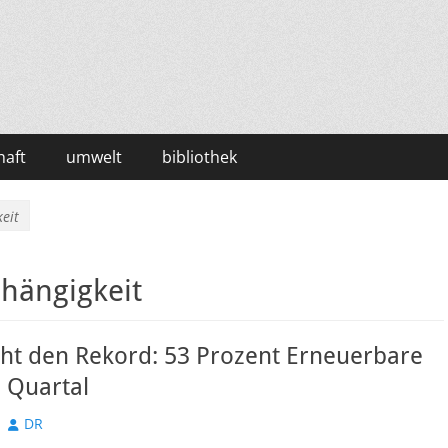
haft
umwelt
bibliothek
eit
hängigkeit
cht den Rekord: 53 Prozent Erneuerbare
 Quartal
Autor
DR