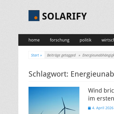
SOLARIFY
Primäres
Zum
home
forschung
politik
wirtsc
Inhalt
Menü
springen
Start
»
Beiträge getagged »
Energieunabhängigk
Schlagwort:
Energieunab
Wind bri
im ersten
Veröffentlicht
4. April 2026
am