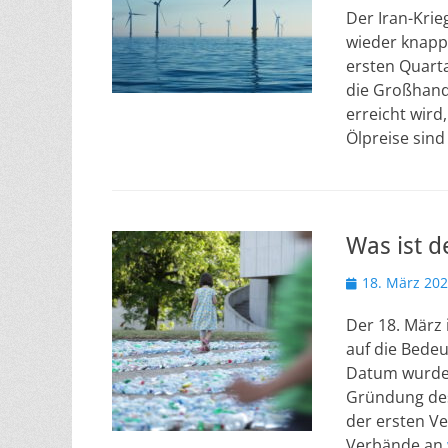
Der Iran-Krie
wieder knapp
ersten Quarta
die Großhande
erreicht wird,
Ölpreise sin
Was ist d
Veröffentlicht
18. März 20
am
Der 18. März 
auf die Bede
Datum wurde 
Gründung des 
der ersten Ve
Verbände an