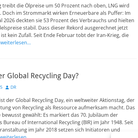
g treibt die Ölpreise um 50 Prozent nach oben, LNG wird
. Doch im Strommarkt wirken Erneuerbare als Puffer: Im
l 2026 deckten sie 53 Prozent des Verbrauchs und hielten
lspreise stabil. Dass dieser Rekord ausgerechnet jetzt
 ist kein Zufall. Seit Ende Februar tobt der Iran-Krieg, die
d
weiterlesen…
er Global Recycling Day?
Autor
25
DR
ist der Global Recycling Day, ein weltweiter Aktionstag, der
utung von Recycling als Ressource aufmerksam macht. Das
bewusst gewählt: Es markiert das 70. Jubiläum der
Bureau of International Recycling (BIR) im Jahr 1948. Seit
ranstaltung im Jahr 2018 setzen sich Initiatoren und
weiterlesen…