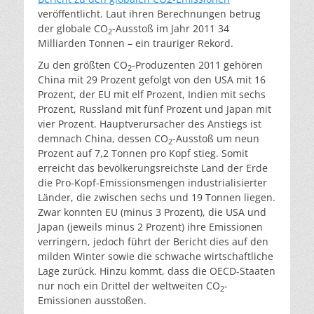
veröffentlicht. Laut ihren Berechnungen betrug
der globale CO
-Ausstoß im Jahr 2011 34
2
Milliarden Tonnen – ein trauriger Rekord.
Zu den größten CO
-Produzenten 2011 gehören
2
China mit 29 Prozent gefolgt von den USA mit 16
Prozent, der EU mit elf Prozent, Indien mit sechs
Prozent, Russland mit fünf Prozent und Japan mit
vier Prozent. Hauptverursacher des Anstiegs ist
demnach China, dessen CO
-Ausstoß um neun
2
Prozent auf 7,2 Tonnen pro Kopf stieg. Somit
erreicht das bevölkerungsreichste Land der Erde
die Pro-Kopf-Emissionsmengen industrialisierter
Länder, die zwischen sechs und 19 Tonnen liegen.
Zwar konnten EU (minus 3 Prozent), die USA und
Japan (jeweils minus 2 Prozent) ihre Emissionen
verringern, jedoch führt der Bericht dies auf den
milden Winter sowie die schwache wirtschaftliche
Lage zurück. Hinzu kommt, dass die OECD-Staaten
nur noch ein Drittel der weltweiten CO
-
2
Emissionen ausstoßen.