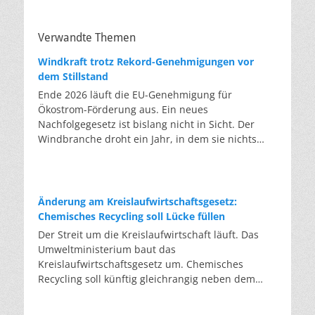
Verwandte Themen
Windkraft trotz Rekord-Genehmigungen vor
dem Stillstand
Ende 2026 läuft die EU-Genehmigung für
Ökostrom-Förderung aus. Ein neues
Nachfolgegesetz ist bislang nicht in Sicht. Der
Windbranche droht ein Jahr, in dem sie nichts
Neues anfangen kann. Jahrelang scheiterte die
Windkraft an schleppenden Genehmigungen.
Dieses Problem hat die Politik tatsächlich gelöst,
die Verfahren laufen heute deutlich schneller. Die
Änderung am Kreislaufwirtschaftsgesetz:
Halbjahresbilanz der Branche bestätigt dieses
Chemisches Recycling soll Lücke füllen
Muster: So viele Windräder wie nie zuvor wurden
Der Streit um die Kreislaufwirtschaft läuft. Das
genehmigt, doch im ersten Halbjahr gingen netto
Umweltministerium baut das
nur rund zwei Gigawatt ans Netz. Der Bestand
Kreislaufwirtschaftsgesetz um. Chemisches
liegt damit bei etwa 70 Gigawatt. Das gesetzliche
Recycling soll künftig gleichrangig neben dem
Zwischenziel von 84 Gigawatt zum Jahresende ist
klassischen Recycling stehen. Die Entsorger sehen
außer Reichweite. Allerdings wächst auch der
hier Gefahren für die Branche. Das