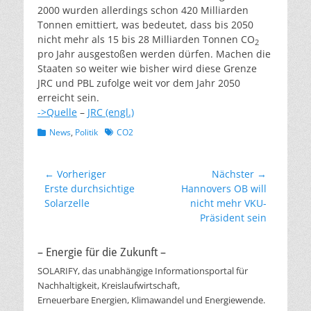
2000 wurden allerdings schon 420 Milliarden
Tonnen emittiert, was bedeutet, dass bis 2050
nicht mehr als 15 bis 28 Milliarden Tonnen CO
2
pro Jahr ausgestoßen werden dürfen. Machen die
Staaten so weiter wie bisher wird diese Grenze
JRC und PBL zufolge weit vor dem Jahr 2050
erreicht sein.
->Quelle
–
JRC (engl.)
Kategorien
Schlagworte
News
,
Politik
CO2
Beitragsnavigation
← Vorheriger
Nächster →
Vorheriger
Nächster
Erste durchsichtige
Hannovers OB will
Beitrag:
Beitrag:
Solarzelle
nicht mehr VKU-
Präsident sein
– Energie für die Zukunft –
SOLARIFY, das unabhängige Informationsportal für
Nachhaltigkeit, Kreislaufwirtschaft,
Erneuerbare Energien, Klimawandel und Energiewende.