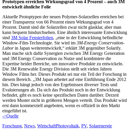
Prototypen erreichen Wirkungsgrad von 4 Prozent – auch 3M
entwickelt ähnliche Folie
Aktuelle Protoptypen der neuen Polymer-Solarzellen erreichen bei
einer Transparenz von 66 Prozent einen Wirkungsgrad von 4
Prozent. Damit sind die Solarzellen zwar nicht glasklar, aber man
kann bequem hindurchsehen. Eine ähnlich interessante Entwicklung
sind
3M Solar Fensterfolien
, „eine in der Entwicklung befindliche
Window-Film-Technologie. Sie wird im
3M-Energy Conservation-
Labor
in Japan weiterentwickelt,“ erklärt 3M gegenüber Solarify.
Man mache sich dafür Synergien zwischen 3M Energy Generation
und 3M Energy Conservation zu Nutze und kombiniere die
Expertise beider Bereiche, um innovative Produkte zu entwickeln.
Die 3M Renewable Energy Division stellt seit vielen Jahren
Window Films her. Dieses Produkt sei nur ein Teil der Forschung in
diesem Bereich. „3M Japan arbeitet auf eine Einführung Ende 2012
hin. Dies hängt jedoch von den Ergebnissen diverser Tests und
Evaluierungen ab. Da sich das Produkt noch in der Entwicklung
befindet, gibt es noch keine spezifischen Daten darüber. Derzeit
werden Muster nicht in größeren Mengen verteilt. Das Produkt wird
erst dann kommerziell angeboten, wenn es offiziell in den Markt
eingeführt ist.
->Quelle
Kategorien
Schlagworte
Forschung
,
News
,
Wirtschaft
Photovoltaik
,
PV
,
Solarenergie