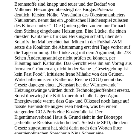
Brennstoffe sind knapp und teuer und der Bedarf von
Millionen Heizungen übersteigt das Biogas-Potenzial
deutlich. Kirsten Nölke, Vorständin des Ökostromanbieters
Naturstrom, nennt das ein „politisches Hütchenspiel zulasten
des Klimaschutzes“. Die Quoten gelten zudem nur für nach
dem Stichtag eingebaute Heizungen. Eine Lücke, die einen
direkten Kaufanreiz für Gas-Heizungen schafft, über den
Solarify im Mai berichtet hat. Mitten in der Fußball-WM
setzte die Koalition die Abstimmung erst drei Tage vorher auf
die Tagesordnung. Die Linke zog mit dem Argument, die 278
Seiten Änderungsanträge nicht prüfen zu können, per
Eilantrag nach Karlsruhe. Das Gericht wies ihn am Vortag aus
formalen Gründen ab, nicht in der Sache. „Gesetzgebung ist
kein Fast Food”, kritisierte Irene Mihalic von den Grünen.
Wirtschaftsministerin Katherina Reiche (CDU) nennt das
Gesetz dagegen einen „Neustart bei der Wärmewende“:
Heizungszwänge würden durch Technologieoffenheit ersetzt.
Sonst überwiegt die Kritik quer durch alle Lager: Agora
Energiewende warnt, dass Gas- und Ölkessel noch lange auf
fossile Brennstoffe angewiesen bleiben, was bei einem
steigenden CO2-Preis eine Kostenfalle ist. Der
Eigentümerverband Haus & Grund sieht in der Biotreppe
„erhebliche Rechtsunsicherheiten”. Selbst die SPD, die dem
Gesetz zugestimmt hat, sieht darin nach den Worten ihrer
energiepolitischen Sprecherin Nina Scheer eine