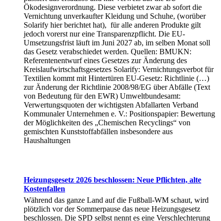
Ökodesignverordnung. Diese verbietet zwar ab sofort die
Vernichtung unverkaufter Kleidung und Schuhe, (worüber
Solarify hier berichtet hat), für alle anderen Produkte gilt
jedoch vorerst nur eine Transparenzpflicht. Die EU-
Umsetzungsfrist läuft im Juni 2027 ab, im selben Monat soll
das Gesetz verabschiedet werden. Quellen: BMUKN:
Referentenentwurf eines Gesetzes zur Änderung des
Kreislaufwirtschaftsgesetzes Solarify: Vernichtungsverbot für
Textilien kommt mit Hintertüren EU-Gesetz: Richtlinie (…)
zur Änderung der Richtlinie 2008/98/EG über Abfälle (Text
von Bedeutung für den EWR) Umweltbundesamt:
Verwertungsquoten der wichtigsten Abfallarten Verband
Kommunaler Unternehmen e. V.: Positionspapier: Bewertung
der Möglichkeiten des „Chemischen Recyclings“ von
gemischten Kunststoffabfällen insbesondere aus
Haushaltungen
Heizungsgesetz 2026 beschlossen: Neue Pflichten, alte
Kostenfallen
Während das ganze Land auf die Fußball-WM schaut, wird
plötzlich vor der Sommerpause das neue Heizungsgesetz
beschlossen. Die SPD selbst nennt es eine Verschlechterung