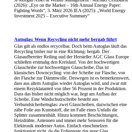
(2026): „Eye on the Market – 16th Annual Energy Paper:
Fighting Words“, 3. März 2026 IEA (2025): „World Energy
Investment 2025 – Executive Summary“
Autoglas: Wenn Recycling nicht mehr bergab führt
Glas gilt als endlos recycelbar. Doch beim Autoglas läuft das
Recycling bisher nur in eine Richtung: bergab. Der
Glasaufbereiter Reiling und der Hersteller AGC Glass Europe
schließen erstmalig den Kreislauf. Von der hochwertigen
Glasscheibe zur hochwertigen Glasscheibe. Das ist
klassisches Downcycling: von der Scheibe zur Flasche, von
der Flasche zur Dämmwolle. Deswegen ist es bemerkenswert,
dass aus altem Autoglas wieder Autoglas wird, und zwar mit
einem Rezyklatanteil von über 56 Prozent in der Produktion.
Dass das bisher nicht möglich war, liegt am Aufbau der
Scheibe. Eine Windschutzscheibe besteht aus
Verbundsicherheitsglas: zwei Glasscheiben, dazwischen eine
zähe Folie aus Kunststoff, die im Falle eines Unfalls die
Splitter zusammenhält. Hinzu kommen Beschichtungen,
Heizdrähte, Antennen und immer mehr Sensoren für die
Elektronik moderner Autos. Einfach einschmelzen
funktioniert nicht, da die Folienreste das neue Glas