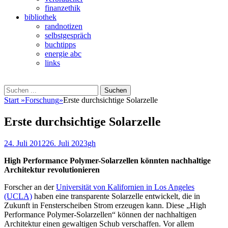
finanzethik
bibliothek
randnotizen
selbstgespräch
buchtipps
energie abc
links
Suchen
Suchen
nach:
Start
»
Forschung
»
Erste durchsichtige Solarzelle
Erste durchsichtige Solarzelle
Veröffentlicht
Autor
24. Juli 2012
26. Juli 2023
gh
am
High Performance Polymer-Solarzellen könnten nachhaltige
Architektur revolutionieren
Forscher an der
Universität von Kalifornien in Los Angeles
(UCLA)
haben eine transparente Solarzelle entwickelt, die in
Zukunft in Fensterscheiben Strom erzeugen kann. Diese „High
Performance Polymer-Solarzellen“ können der nachhaltigen
Architektur einen gewaltigen Schub verschaffen. Vor allem