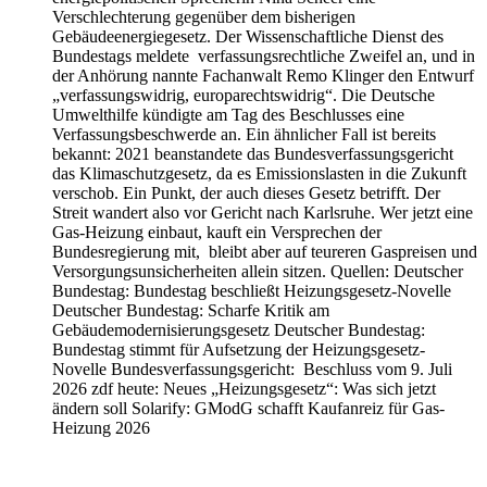
Verschlechterung gegenüber dem bisherigen
Gebäudeenergiegesetz. Der Wissenschaftliche Dienst des
Bundestags meldete verfassungsrechtliche Zweifel an, und in
der Anhörung nannte Fachanwalt Remo Klinger den Entwurf
„verfassungswidrig, europarechtswidrig“. Die Deutsche
Umwelthilfe kündigte am Tag des Beschlusses eine
Verfassungsbeschwerde an. Ein ähnlicher Fall ist bereits
bekannt: 2021 beanstandete das Bundesverfassungsgericht
das Klimaschutzgesetz, da es Emissionslasten in die Zukunft
verschob. Ein Punkt, der auch dieses Gesetz betrifft. Der
Streit wandert also vor Gericht nach Karlsruhe. Wer jetzt eine
Gas-Heizung einbaut, kauft ein Versprechen der
Bundesregierung mit, bleibt aber auf teureren Gaspreisen und
Versorgungsunsicherheiten allein sitzen. Quellen: Deutscher
Bundestag: Bundestag beschließt Heizungsgesetz-Novelle
Deutscher Bundestag: Scharfe Kritik am
Gebäudemodernisierungsgesetz Deutscher Bundestag:
Bundestag stimmt für Aufsetzung der Heizungsgesetz-
Novelle Bundesverfassungsgericht: Beschluss vom 9. Juli
2026 zdf heute: Neues „Heizungsgesetz“: Was sich jetzt
ändern soll Solarify: GModG schafft Kaufanreiz für Gas-
Heizung 2026