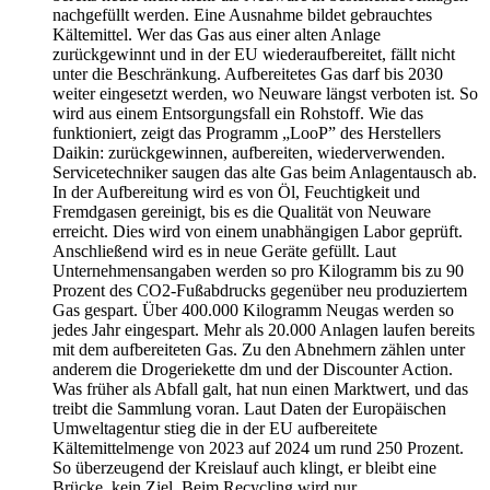
nachgefüllt werden. Eine Ausnahme bildet gebrauchtes
Kältemittel. Wer das Gas aus einer alten Anlage
zurückgewinnt und in der EU wiederaufbereitet, fällt nicht
unter die Beschränkung. Aufbereitetes Gas darf bis 2030
weiter eingesetzt werden, wo Neuware längst verboten ist. So
wird aus einem Entsorgungsfall ein Rohstoff. Wie das
funktioniert, zeigt das Programm „LooP” des Herstellers
Daikin: zurückgewinnen, aufbereiten, wiederverwenden.
Servicetechniker saugen das alte Gas beim Anlagentausch ab.
In der Aufbereitung wird es von Öl, Feuchtigkeit und
Fremdgasen gereinigt, bis es die Qualität von Neuware
erreicht. Dies wird von einem unabhängigen Labor geprüft.
Anschließend wird es in neue Geräte gefüllt. Laut
Unternehmensangaben werden so pro Kilogramm bis zu 90
Prozent des CO2-Fußabdrucks gegenüber neu produziertem
Gas gespart. Über 400.000 Kilogramm Neugas werden so
jedes Jahr eingespart. Mehr als 20.000 Anlagen laufen bereits
mit dem aufbereiteten Gas. Zu den Abnehmern zählen unter
anderem die Drogeriekette dm und der Discounter Action.
Was früher als Abfall galt, hat nun einen Marktwert, und das
treibt die Sammlung voran. Laut Daten der Europäischen
Umweltagentur stieg die in der EU aufbereitete
Kältemittelmenge von 2023 auf 2024 um rund 250 Prozent.
So überzeugend der Kreislauf auch klingt, er bleibt eine
Brücke, kein Ziel. Beim Recycling wird nur