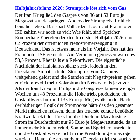
Halbjahresbilanz 2026: Strompreis löst sich vom Gas
Der Iran-Krieg ließ den Gaspreis von 36 auf 53 Euro je
Megawattstunde springen. Anders der Strompreis. Er blieb
beinahe stehen. Das spart Milliarden. Doch laut Fraunhofer
ISE zahlen wir noch zu viel: Was fehlt, sind Speicher.
Erneuerbare Energien deckten im ersten Halbjahr 2026 rund
62 Prozent der öffentlichen Nettostromerzeugung in
Deutschland. Das ist etwas mehr als im Vorjahr. Das hat das
Fraunhofer ISE gemeldet. Am Verbrauch gemessen waren es
58,5 Prozent. Ebenfalls ein Rekordwert. Die eigentliche
Nachricht der Halbjahresbilanz steckt jedoch in den
Preisdaten: So hat sich der Strompreis vom Gaspreis
weitgehend gelöst und die Stunden mit Negativpreisen gehen
zurück, obwohl mehr Solarstrom im Netz war als je zuvor.
Als der Iran-Krieg im Frühjahr die Gaspreise binnen weniger
Wochen um 48 Prozent in die Höhe trieb, produzierte ein
Gaskraftwerk für rund 133 Euro je Megawattstunde. Nach
der bisherigen Logik der Strombörse hätte das den gesamten
Markt mitziehen müssen, denn das teuerste gerade benötigte
Kraftwerk setzt den Preis für alle. Doch im März kostete
Strom im Durchschnitt nur 95 Euro je Megawattstunde, da an
immer mehr Stunden Wind, Sonne und Speicher ausreichten
und die Gaskraftwerke nicht in die Preisbildung einbezogen
wurden. „Hätten die erneuerbaren Energien nicht so stark zur