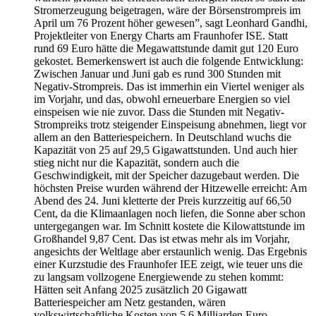
Stromerzeugung beigetragen, wäre der Börsenstrompreis im
April um 76 Prozent höher gewesen”, sagt Leonhard Gandhi,
Projektleiter von Energy Charts am Fraunhofer ISE. Statt
rund 69 Euro hätte die Megawattstunde damit gut 120 Euro
gekostet. Bemerkenswert ist auch die folgende Entwicklung:
Zwischen Januar und Juni gab es rund 300 Stunden mit
Negativ-Strompreis. Das ist immerhin ein Viertel weniger als
im Vorjahr, und das, obwohl erneuerbare Energien so viel
einspeisen wie nie zuvor. Dass die Stunden mit Negativ-
Strompreiks trotz steigender Einspeisung abnehmen, liegt vor
allem an den Batteriespeichern. In Deutschland wuchs die
Kapazität von 25 auf 29,5 Gigawattstunden. Und auch hier
stieg nicht nur die Kapazität, sondern auch die
Geschwindigkeit, mit der Speicher dazugebaut werden. Die
höchsten Preise wurden während der Hitzewelle erreicht: Am
Abend des 24. Juni kletterte der Preis kurzzeitig auf 66,50
Cent, da die Klimaanlagen noch liefen, die Sonne aber schon
untergegangen war. Im Schnitt kostete die Kilowattstunde im
Großhandel 9,87 Cent. Das ist etwas mehr als im Vorjahr,
angesichts der Weltlage aber erstaunlich wenig. Das Ergebnis
einer Kurzstudie des Fraunhofer IEE zeigt, wie teuer uns die
zu langsam vollzogene Energiewende zu stehen kommt:
Hätten seit Anfang 2025 zusätzlich 20 Gigawatt
Batteriespeicher am Netz gestanden, wären
volkswirtschaftliche Kosten von 5,6 Milliarden Euro