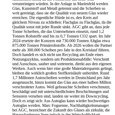
verunreinigen würden. In der Anlage in Marienfeld werden
Glas, Kunststoff und Metall getrennt und die Scherben so
weit gereinigt, dass sie die Qualität von neuem Glas wieder
erreichen. Die eigentliche Hürde ist es, den Kreis auf
gleichem Niveau zu schließen: Flachglas zu Flachglas, da die
Qualität sonst mit jeder Runde sinkt. AGC gibt an, dass jede
Tonne Scherben, die das Unternehmen einsetzt, rund 1,2
Tonnen Rohstoffe und bis zu 0,7 Tonnen CO2 spart. Im Jahr
2024 ersetzte der Konzern mit 730.000 Tonnen Altglas etwa
875.000 Tonnen Primärrohstoffe. Ab 2026 wollen die Partner
mehr als 300.000 Scheiben pro Jahr in den Kreislauf führen.
Doch handelt es sich nicht um Recycling am Ende eines
Nutzungszyklus, sondern um Produktionsabfälle: Verschnitt
und Ausschuss, sauber und sortenrein, direkt aus den eigenen
Werken. Auch wenn hier eine große Materialersparnis gelingt,
bleiben die wirklich großen Stoffkreisläufe unberührt. Rund
1,7 Millionen Autoscheiben werden in Deutschland pro Jahr
ausgetauscht, hinzu kommt das Glas aus einer halben Million
verschrotteter Autos. Weil gebrauchte Scheiben verschmutzt,
beschädigt und mit unterschiedlichsten Beschichtungen und
Sensoren versehen sind, landen sie weiter im Downcycling.
Doch es zeigt sich: Aus Autoglas kann wieder hochwertiges
Autoglas werden. Marc Foguenne, Nachhaltigkeitsmanager
bei AGC, bezeichnet die Zukunft des Glases als zirkulär, die
Herausforderung liege jedoch in der Wirtschaftlichkeit