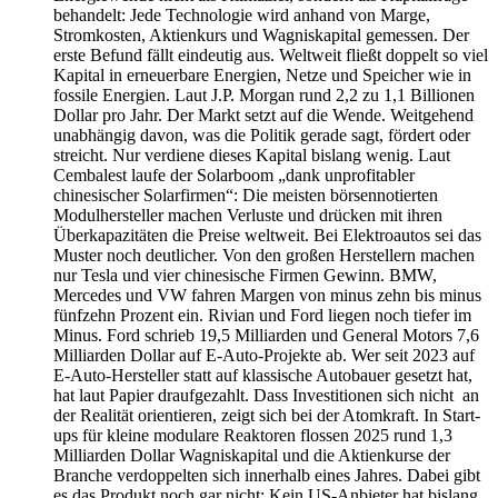
behandelt: Jede Technologie wird anhand von Marge,
Stromkosten, Aktienkurs und Wagniskapital gemessen. Der
erste Befund fällt eindeutig aus. Weltweit fließt doppelt so viel
Kapital in erneuerbare Energien, Netze und Speicher wie in
fossile Energien. Laut J.P. Morgan rund 2,2 zu 1,1 Billionen
Dollar pro Jahr. Der Markt setzt auf die Wende. Weitgehend
unabhängig davon, was die Politik gerade sagt, fördert oder
streicht. Nur verdiene dieses Kapital bislang wenig. Laut
Cembalest laufe der Solarboom „dank unprofitabler
chinesischer Solarfirmen“: Die meisten börsennotierten
Modulhersteller machen Verluste und drücken mit ihren
Überkapazitäten die Preise weltweit. Bei Elektroautos sei das
Muster noch deutlicher. Von den großen Herstellern machen
nur Tesla und vier chinesische Firmen Gewinn. BMW,
Mercedes und VW fahren Margen von minus zehn bis minus
fünfzehn Prozent ein. Rivian und Ford liegen noch tiefer im
Minus. Ford schrieb 19,5 Milliarden und General Motors 7,6
Milliarden Dollar auf E-Auto-Projekte ab. Wer seit 2023 auf
E-Auto-Hersteller statt auf klassische Autobauer gesetzt hat,
hat laut Papier draufgezahlt. Dass Investitionen sich nicht an
der Realität orientieren, zeigt sich bei der Atomkraft. In Start-
ups für kleine modulare Reaktoren flossen 2025 rund 1,3
Milliarden Dollar Wagniskapital und die Aktienkurse der
Branche verdoppelten sich innerhalb eines Jahres. Dabei gibt
es das Produkt noch gar nicht: Kein US-Anbieter hat bislang