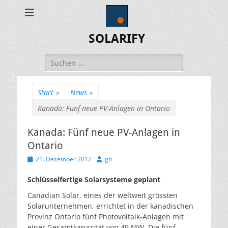
SOLARIFY
Suchen
nach:
Start
»
News
»
Kanada: Fünf neue PV-Anlagen in Ontario
Kanada: Fünf neue PV-Anlagen in
Ontario
Veröffentlicht
Autor
21. Dezember 2012
gh
am
Schlüsselfertige Solarsysteme geplant
Canadian Solar, eines der weltweit grössten
Solarunternehmen, errichtet in der kanadischen
Provinz Ontario fünf Photovoltaik-Anlagen mit
einer Gesamtkapazität von 49 MW. Die fünf