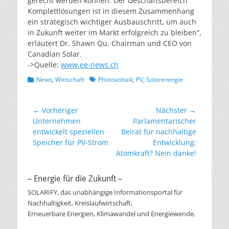
gerecht werden können. Der Geschäftsbereich
Komplettlösungen ist in diesem Zusammenhang
ein strategisch wichtiger Ausbauschritt, um auch
in Zukunft weiter im Markt erfolgreich zu bleiben“,
erläutert Dr. Shawn Qu, Chairman und CEO von
Canadian Solar.
->Quelle:
www.ee-news.ch
Kategorien
Schlagworte
News
,
Wirtschaft
Photovoltaik
,
PV
,
Solarenergie
Beitragsnavigation
← Vorheriger
Nächster →
Vorheriger
Nächster
Unternehmen
Parlamentarischer
Beitrag:
Beitrag:
entwickelt speziellen
Beirat für nachhaltige
Speicher für PV-Strom
Entwicklung:
Atomkraft? Nein danke!
– Energie für die Zukunft –
SOLARIFY, das unabhängige Informationsportal für
Nachhaltigkeit, Kreislaufwirtschaft,
Erneuerbare Energien, Klimawandel und Energiewende.