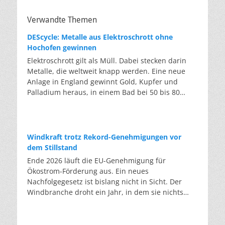
Verwandte Themen
DEScycle: Metalle aus Elektroschrott ohne
Hochofen gewinnen
Elektroschrott gilt als Müll. Dabei stecken darin
Metalle, die weltweit knapp werden. Eine neue
Anlage in England gewinnt Gold, Kupfer und
Palladium heraus, in einem Bad bei 50 bis 80
Grad, statt wie bisher im Hochofen. Klassisches
Metallrecycling schmilzt Leiterplatten und
Kabelreste bei mehreren hundert bis über
tausend Grad ein. Energieintensiv und nur im
Windkraft trotz Rekord-Genehmigungen vor
industriellen Großmaßstab möglich. Das Londoner
dem Stillstand
Start-up DEScycle hat im englischen Teesside eine
Ende 2026 läuft die EU-Genehmigung für
Demonstrationsanlage eröffnet, die ohne diese
Ökostrom-Förderung aus. Ein neues
Hitze auskommt: Ein chemisches Bad löst die
Nachfolgegesetz ist bislang nicht in Sicht. Der
Metalle bei 50 bis 80 Grad heraus, statt sie
Windbranche droht ein Jahr, in dem sie nichts
einzuschmelzen. Das Verfahren heißt Iono-
Neues anfangen kann. Jahrelang scheiterte die
Metallurgie und nutzt eine Salzmischung, bei der
Windkraft an schleppenden Genehmigungen.
sich Bestandteile chemisch anziehen. Ein
Dieses Problem hat die Politik tatsächlich gelöst,