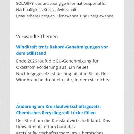
SOLARIFY, das unabhängige Informationsportal für
Nachhaltigkeit, Kreislaufwirtschaft,
Erneuerbare Energien, Klimawandel und Energiewende.
Verwandte Themen
Windkraft trotz Rekord-Genehmigungen vor
dem Stillstand
Ende 2026 läuft die EU-Genehmigung für
Ökostrom-Förderung aus. Ein neues
Nachfolgegesetz ist bislang nicht in Sicht. Der
Windbranche droht ein Jahr, in dem sie nichts
Neues anfangen kann. Jahrelang scheiterte die
Windkraft an schleppenden Genehmigungen.
Dieses Problem hat die Politik tatsächlich gelöst,
die Verfahren laufen heute deutlich schneller. Die
Änderung am Kreislaufwirtschaftsgesetz:
Halbjahresbilanz der Branche bestätigt dieses
Chemisches Recycling soll Lücke füllen
Muster: So viele Windräder wie nie zuvor wurden
Der Streit um die Kreislaufwirtschaft läuft. Das
genehmigt, doch im ersten Halbjahr gingen netto
Umweltministerium baut das
nur rund zwei Gigawatt ans Netz. Der Bestand
Kreislaufwirtschaftsgesetz um. Chemisches