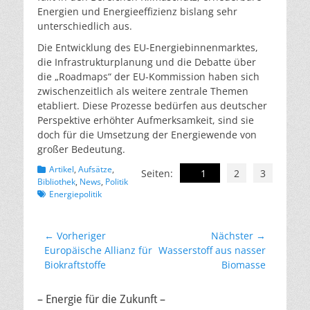
Energien und Energieeffizienz bislang sehr
unterschiedlich aus.
Die Entwicklung des EU-Energiebinnenmarktes,
die Infrastrukturplanung und die Debatte über
die „Roadmaps“ der EU-Kommission haben sich
zwischenzeitlich als weitere zentrale Themen
etabliert. Diese Prozesse bedürfen aus deutscher
Perspektive erhöhter Aufmerksamkeit, sind sie
doch für die Umsetzung der Energiewende von
großer Bedeutung.
Kategorien
Artikel
,
Aufsätze
,
Seiten:
1
2
3
Schlagworte
Bibliothek
,
News
,
Politik
Energiepolitik
Beitragsnavigation
← Vorheriger
Nächster →
Vorheriger
Nächster
Europäische Allianz für
Wasserstoff aus nasser
Beitrag:
Beitrag:
Biokraftstoffe
Biomasse
– Energie für die Zukunft –