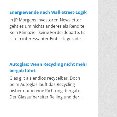
die Schwelle, ab der sich manche
seiner Siedlungsabfälle. Dafür wird
neue Heizungen zu mindestens 65
Speicher. Erneuerbare Energien
Projekte überhaupt noch rechnen. Den
gezählt, was in die Sortieranlage
Prozent mit erneuerbaren Energien zu
deckten im ersten Halbjahr 2026 rund
Energiewende nach Wall-Street-Logik
Druck geben die Firmen an die
hineingeht. Die EU rechnet jedoch
betreiben, ist gestrichen. Gas- und
62 Prozent der öffentlichen
Landwirte weiter: Diese berichten, dass
In JP Morgans Investoren-Newsletter
anders: Es zählt nur, was am Ende
Ölheizungen dürfen wieder ohne
Nettostromerzeugung in Deutschland.
Projektierer vereinbarte Pachten um
geht es um nichts anderes als Rendite.
tatsächlich recycelt wird. Sortierreste
Einschränkung eingebaut werden. An
Das ist etwas mehr als im Vorjahr. Das
ein Drittel bis zur Hälfte drücken
Kein Klimaziel, keine Förderdebatte. Es
zählen nicht als Recycling. Nach dieser
die Stelle der 65-Prozent-Regel tritt die
hat das Fraunhofer ISE gemeldet. Am
wollen. Erste Unternehmen entlassen
ist ein interessanter Einblick, gerade
Methode lag die deutsche Quote im
sogenannte „Biotreppe“. Wer ab 2029
Verbrauch gemessen waren es 58,5
Beschäftigte, und Branchenkenner wie
weil es hier nur ums Geld geht. „Eye on
Jahr 2023 bei knapp 50 Prozent. Die
eine neue Gas- oder Ölheizung
Prozent. Ebenfalls ein Rekordwert. Die
der Berater Max Wendt warnen vor
the Market“ ist der Titel des Investoren-
Abfallrahmenrichtlinie verlangt jedoch
betreibt, muss zunächst zehn Prozent
eigentliche Nachricht der
einer Pleitewelle. Läuft die EU-Erlaubnis
Newsletters, in dem JP Morgan jährlich
55 Prozent für 2025, 60 Prozent für
klimafreundliche Brennstoffe
Halbjahresbilanz steckt jedoch in den
wie geplant zum Jahreswechsel aus,
sein Energiepapier veröffentlicht. Die
Autoglas: Wenn Recycling nicht mehr
2030 und 65 Prozent für 2035. Ob die
einsetzen, zum Beispiel Biomethan
Preisdaten: So hat sich der Strompreis
dürfte auf Grundlage des alten EEG
diesjährige Ausgabe mit dem Titel
bergab führt
erste Marke erreicht wird, ist laut
oder synthetisches Gas. Dieser Anteil
vom Gaspreis weitgehend gelöst und
kein einziger neuer Zuschlag mehr
„Fighting Words” stammt von Michael
Bundesumweltministerium „bereits
Glas gilt als endlos recycelbar. Doch
steigt stufenweise auf 15 Prozent ab
die Stunden mit Negativpreisen gehen
vergeben werden. Ein Nachfolgegesetz
Cembalest, dem Chef-Anlagestrategen
nicht sicher”. Diese Lücke soll unter
beim Autoglas läuft das Recycling
2030, 30 Prozent ab 2035 und 60
zurück, obwohl mehr Solarstrom im
bereitet die Bundesregierung zwar seit
der Vermögensverwaltung. Darin wird
anderem das chemische Recycling
bisher nur in eine Richtung: bergab.
Prozent ab 2040, sodass ab 2045 alle
Netz war als je zuvor. Als der Iran-Krieg
Monaten vor. Doch der Entwurf steckt
die Energiewende nicht als Klimaziel,
füllen. Dabei werden Kunststoffe nicht
Der Glasaufbereiter Reiling und der
Heizungen vollständig klimaneutral
im Frühjahr die Gaspreise binnen
fest, der Kabinettsbeschluss wurde
sondern als Kapitalfrage behandelt:
zerkleinert und eingeschmolzen,
Hersteller AGC Glass Europe schließen
laufen müssen. Für Bestandsheizungen
weniger Wochen um 48 Prozent in die
Woche um Woche verschoben. Die
Jede Technologie wird anhand von
sondern ihre Molekülketten werden
erstmalig den Kreislauf. Von der
gilt nur eine Grüngasquote: Ab 2028
Höhe trieb, produzierte ein
Präsidentin des Bundesverbands
Marge, Stromkosten, Aktienkurs und
zerlegt. Etwa mit Pyrolyse oder
hochwertigen Glasscheibe zur
muss der Brennstoffhandel wachsende