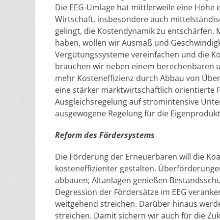
Die EEG-Umlage hat mittlerweile eine Höhe er
Wirtschaft, insbesondere auch mittelständ
gelingt, die Kostendynamik zu entschärfen. 
haben, wollen wir Ausmaß und Geschwindigk
Vergütungssysteme vereinfachen und die Kos
brauchen wir neben einem berechenbaren u
mehr Kosteneffizienz durch Abbau von Übe
eine stärker marktwirtschaftlich orientiert
Ausgleichsregelung auf stromintensive Unt
ausgewogene Regelung für die Eigenprodukt
Reform des Fördersystems
Die Förderung der Erneuerbaren will die Koa
kosteneffizienter gestalten. Überförderung
abbauen; Altanlagen genießen Bestandsschutz
Degression der Fördersätze im EEG veranke
weitgehend streichen. Darüber hinaus werde
streichen. Damit sichern wir auch für die Z