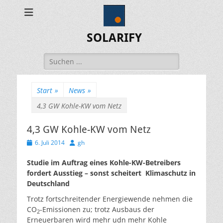
SOLARIFY
Suchen
nach:
Start
»
News
»
4,3 GW Kohle-KW vom Netz
4,3 GW Kohle-KW vom Netz
Veröffentlicht
Autor
6. Juli 2014
gh
am
Studie im Auftrag eines Kohle-KW-Betreibers
fordert Ausstieg – sonst scheitert Klimaschutz in
Deutschland
Trotz fortschreitender Energiewende nehmen die
CO
-Emissionen zu; trotz Ausbaus der
2
Erneuerbaren wird mehr udn mehr Kohle