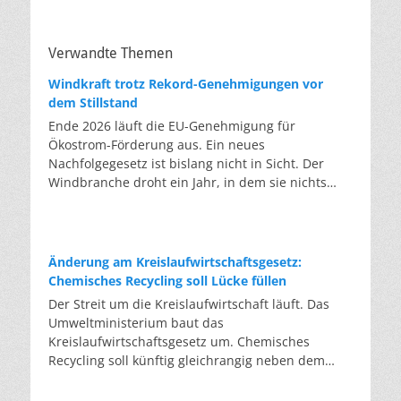
Verwandte Themen
Windkraft trotz Rekord-Genehmigungen vor
dem Stillstand
Ende 2026 läuft die EU-Genehmigung für
Ökostrom-Förderung aus. Ein neues
Nachfolgegesetz ist bislang nicht in Sicht. Der
Windbranche droht ein Jahr, in dem sie nichts
Neues anfangen kann. Jahrelang scheiterte die
Windkraft an schleppenden Genehmigungen.
Dieses Problem hat die Politik tatsächlich gelöst,
die Verfahren laufen heute deutlich schneller. Die
Änderung am Kreislaufwirtschaftsgesetz:
Halbjahresbilanz der Branche bestätigt dieses
Chemisches Recycling soll Lücke füllen
Muster: So viele Windräder wie nie zuvor wurden
Der Streit um die Kreislaufwirtschaft läuft. Das
genehmigt, doch im ersten Halbjahr gingen netto
Umweltministerium baut das
nur rund zwei Gigawatt ans Netz. Der Bestand
Kreislaufwirtschaftsgesetz um. Chemisches
liegt damit bei etwa 70 Gigawatt. Das gesetzliche
Recycling soll künftig gleichrangig neben dem
Zwischenziel von 84 Gigawatt zum Jahresende ist
klassischen Recycling stehen. Die Entsorger sehen
außer Reichweite. Allerdings wächst auch der
hier Gefahren für die Branche. Das