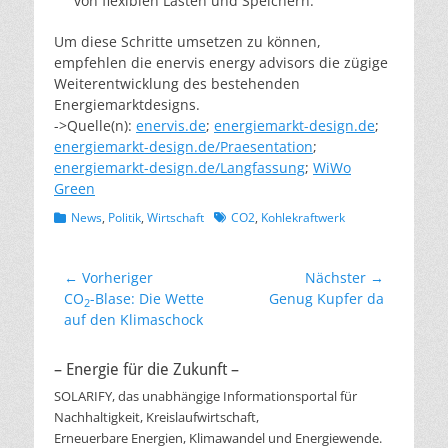
von flexiblen Lasten und Speichern.
Um diese Schritte umsetzen zu können,
empfehlen die enervis energy advisors die zügige
Weiterentwicklung des bestehenden
Energiemarktdesigns.
->Quelle(n):
enervis.de
;
energiemarkt-design.de
;
energiemarkt-design.de/Praesentation
;
energiemarkt-design.de/Langfassung
;
WiWo
Green
Kategorien
Schlagworte
News
,
Politik
,
Wirtschaft
CO2
,
Kohlekraftwerk
Beitragsnavigation
← Vorheriger
Nächster →
Vorheriger
Nächster
CO
-Blase: Die Wette
Genug Kupfer da
2
Beitrag:
Beitrag:
auf den Klimaschock
– Energie für die Zukunft –
SOLARIFY, das unabhängige Informationsportal für
Nachhaltigkeit, Kreislaufwirtschaft,
Erneuerbare Energien, Klimawandel und Energiewende.