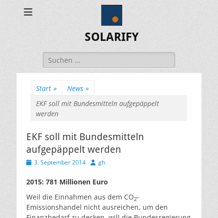
SOLARIFY
Suchen
nach:
Start
»
News
»
EKF soll mit Bundesmitteln aufgepäppelt
werden
EKF soll mit Bundesmitteln
aufgepäppelt werden
Veröffentlicht
Autor
3. September 2014
gh
am
2015: 781 Millionen Euro
Weil die Einnahmen aus dem CO
-
2
Emissionshandel nicht ausreichen, um den
Finanzbedarf zu decken, will die Bundesregierung