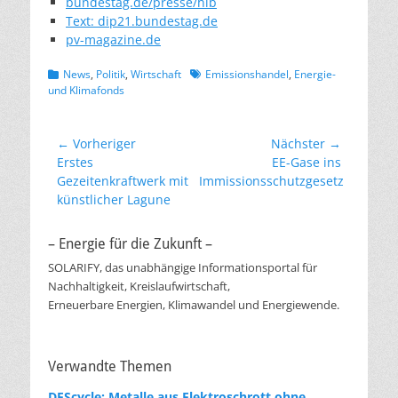
bundestag.de/presse/hib
Text: dip21.bundestag.de
pv-magazine.de
Kategorien
Schlagworte
News
,
Politik
,
Wirtschaft
Emissionshandel
,
Energie-
und Klimafonds
Beitragsnavigation
← Vorheriger
Nächster →
Vorheriger
Nächster
Erstes
EE-Gase ins
Beitrag:
Beitrag:
Gezeitenkraftwerk mit
Immissionsschutzgesetz
künstlicher Lagune
– Energie für die Zukunft –
SOLARIFY, das unabhängige Informationsportal für
Nachhaltigkeit, Kreislaufwirtschaft,
Erneuerbare Energien, Klimawandel und Energiewende.
Verwandte Themen
DEScycle: Metalle aus Elektroschrott ohne