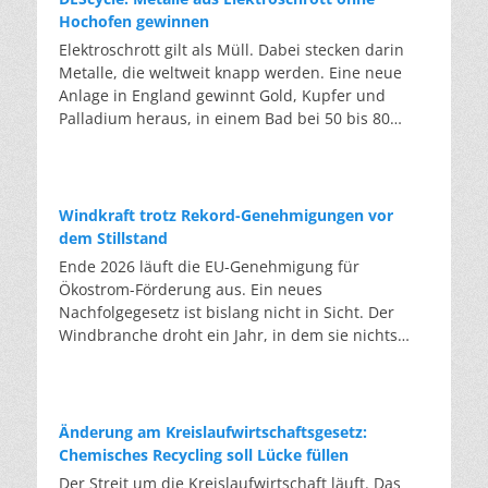
Hochofen gewinnen
Elektroschrott gilt als Müll. Dabei stecken darin
Metalle, die weltweit knapp werden. Eine neue
Anlage in England gewinnt Gold, Kupfer und
Palladium heraus, in einem Bad bei 50 bis 80
Grad, statt wie bisher im Hochofen. Klassisches
Metallrecycling schmilzt Leiterplatten und
Kabelreste bei mehreren hundert bis über
tausend Grad ein. Energieintensiv und nur im
Windkraft trotz Rekord-Genehmigungen vor
industriellen Großmaßstab möglich. Das Londoner
dem Stillstand
Start-up DEScycle hat im englischen Teesside eine
Ende 2026 läuft die EU-Genehmigung für
Demonstrationsanlage eröffnet, die ohne diese
Ökostrom-Förderung aus. Ein neues
Hitze auskommt: Ein chemisches Bad löst die
Nachfolgegesetz ist bislang nicht in Sicht. Der
Metalle bei 50 bis 80 Grad heraus, statt sie
Windbranche droht ein Jahr, in dem sie nichts
einzuschmelzen. Das Verfahren heißt Iono-
Neues anfangen kann. Jahrelang scheiterte die
Metallurgie und nutzt eine Salzmischung, bei der
Windkraft an schleppenden Genehmigungen.
sich Bestandteile chemisch anziehen. Ein
Dieses Problem hat die Politik tatsächlich gelöst,
Katalysator entzieht den Metallatomen in der
die Verfahren laufen heute deutlich schneller. Die
Änderung am Kreislaufwirtschaftsgesetz:
Platine Elektronen und macht sie dadurch löslich.
Halbjahresbilanz der Branche bestätigt dieses
Chemisches Recycling soll Lücke füllen
Unterschiedliche Lösungsmittel-Rezepturen holen
Muster: So viele Windräder wie nie zuvor wurden
Der Streit um die Kreislaufwirtschaft läuft. Das
gezielt einzelne Metalle heraus. Zuerst Kupfer,