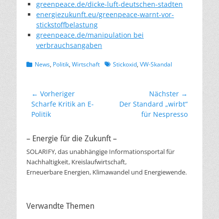
greenpeace.de/dicke-luft-deutschen-stadten
energiezukunft.eu/greenpeace-warnt-vor-
stickstoffbelastung
greenpeace.de/manipulation bei
verbrauchsangaben
Kategorien
Schlagworte
News
,
Politik
,
Wirtschaft
Stickoxid
,
VW-Skandal
Beitragsnavigation
← Vorheriger
Nächster →
Vorheriger
Nächster
Scharfe Kritik an E-
Der Standard „wirbt“
Beitrag:
Beitrag:
Politik
für Nespresso
– Energie für die Zukunft –
SOLARIFY, das unabhängige Informationsportal für
Nachhaltigkeit, Kreislaufwirtschaft,
Erneuerbare Energien, Klimawandel und Energiewende.
Verwandte Themen