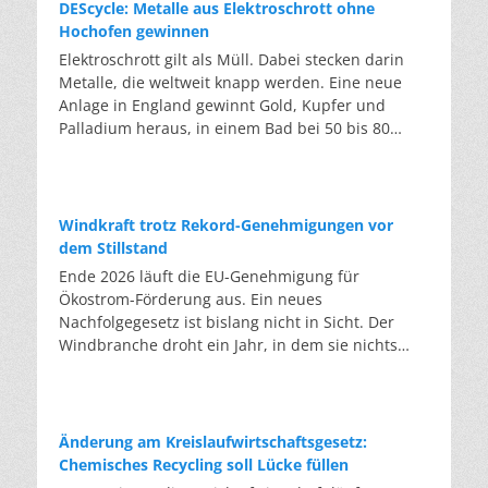
DEScycle: Metalle aus Elektroschrott ohne
Hochofen gewinnen
Elektroschrott gilt als Müll. Dabei stecken darin
Metalle, die weltweit knapp werden. Eine neue
Anlage in England gewinnt Gold, Kupfer und
Palladium heraus, in einem Bad bei 50 bis 80
Grad, statt wie bisher im Hochofen. Klassisches
Metallrecycling schmilzt Leiterplatten und
Kabelreste bei mehreren hundert bis über
tausend Grad ein. Energieintensiv und nur im
Windkraft trotz Rekord-Genehmigungen vor
industriellen Großmaßstab möglich. Das Londoner
dem Stillstand
Start-up DEScycle hat im englischen Teesside eine
Ende 2026 läuft die EU-Genehmigung für
Demonstrationsanlage eröffnet, die ohne diese
Ökostrom-Förderung aus. Ein neues
Hitze auskommt: Ein chemisches Bad löst die
Nachfolgegesetz ist bislang nicht in Sicht. Der
Metalle bei 50 bis 80 Grad heraus, statt sie
Windbranche droht ein Jahr, in dem sie nichts
einzuschmelzen. Das Verfahren heißt Iono-
Neues anfangen kann. Jahrelang scheiterte die
Metallurgie und nutzt eine Salzmischung, bei der
Windkraft an schleppenden Genehmigungen.
sich Bestandteile chemisch anziehen. Ein
Dieses Problem hat die Politik tatsächlich gelöst,
Katalysator entzieht den Metallatomen in der
die Verfahren laufen heute deutlich schneller. Die
Änderung am Kreislaufwirtschaftsgesetz:
Platine Elektronen und macht sie dadurch löslich.
Halbjahresbilanz der Branche bestätigt dieses
Chemisches Recycling soll Lücke füllen
Unterschiedliche Lösungsmittel-Rezepturen holen
Muster: So viele Windräder wie nie zuvor wurden