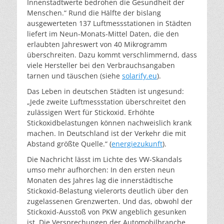
Innenstadtwerte bedrohen die Gesundheit der
Menschen.“ Rund die Hälfte der bislang
ausgewerteten 137 Luftmessstationen in Städten
liefert im Neun-Monats-Mittel Daten, die den
erlaubten Jahreswert von 40 Mikrogramm
überschreiten. Dazu kommt verschlimmernd, dass
viele Hersteller bei den Verbrauchsangaben
tarnen und täuschen (siehe
solarify.eu
).
Das Leben in deutschen Städten ist ungesund:
„Jede zweite Luftmessstation überschreitet den
zulässigen Wert für Stickoxid. Erhöhte
Stickoxidbelastungen können nachweislich krank
machen. In Deutschland ist der Verkehr die mit
Abstand größte Quelle.“ (
energiezukunft
).
Die Nachricht lässt im Lichte des VW-Skandals
umso mehr aufhorchen: In den ersten neun
Monaten des Jahres lag die innerstädtische
Stickoxid-Belastung vielerorts deutlich über den
zugelassenen Grenzwerten. Und das, obwohl der
Stickoxid-Ausstoß von PKW angeblich gesunken
ist. Die Versprechungen der Automobilbranche,