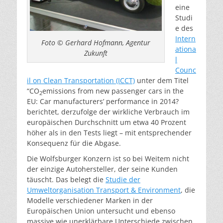
eine
Studi
e des
Intern
Foto © Gerhard Hofmann, Agentur
ationa
Zukunft
l
Counc
il on Clean Transportation (ICCT)
unter dem Titel
“CO
emissions from new passenger cars in the
2
EU: Car manufacturers’ performance in 2014?
berichtet, derzufolge der wirkliche Verbrauch im
europäischen Durchschnitt um etwa 40 Prozent
höher als in den Tests liegt – mit entsprechender
Konsequenz für die Abgase.
Die Wolfsburger Konzern ist so bei Weitem nicht
der einzige Autohersteller, der seine Kunden
täuscht. Das belegt die
Studie der
Umweltorganisation Transport & Environment
, die
Modelle verschiedener Marken in der
Europäischen Union untersucht und ebenso
massive wie unerklärbare Unterschiede zwischen