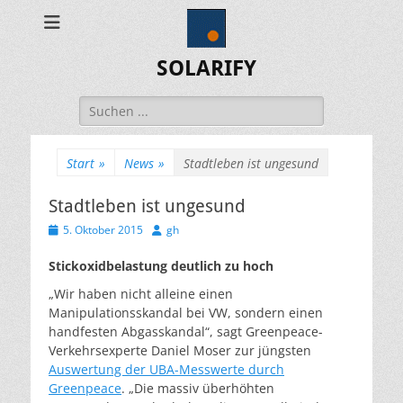
SOLARIFY
Suchen
nach:
Start
»
News
»
Stadtleben ist ungesund
Stadtleben ist ungesund
Veröffentlicht
Autor
5. Oktober 2015
gh
am
Stickoxidbelastung deutlich zu hoch
„Wir haben nicht alleine einen
Manipulationsskandal bei VW, sondern einen
handfesten Abgasskandal“, sagt Greenpeace-
Verkehrsexperte Daniel Moser zur jüngsten
Auswertung der UBA-Messwerte durch
Greenpeace
. „Die massiv überhöhten