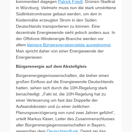
kommentiert dagegen
Patrick Friedl
, Grünen-Stadtrat
in Würzburg. Vielmehr muss nun die stark umstrittene
Südlinkstromtrasse gebaut werden, um den in
Küstennähe erzeugten Strom in den Süden
Deutschlands transportieren zu können. Eine
dezentrale Energiewende sieht jedoch anders aus. In
der Offshore-Windenergie-Branche werden vor
allem
kleinere Bürgerenergieprojekte ausgebremst
.
Man spricht daher von einer Energiewende der
Energieriesen.
Bürgerenergie auf dem Abstellgleis
Bürgerenergiegenossenschaften, die bisher einen
großen Einfluss auf die Energiewende Deutschlands
hatten, sehen sich durch die 10H-Regelung stark
benachteiligt. „Fakt ist, die 10H-Regelung hat zu
einer Verteuerung um fast das Doppelte der
Aufwandskosten und zu einer zeitlichen
Planungsverzögerung von rund zwei Jahren geführt“,
urteilt Markus Käser, Leiter des Zusammenschlusses
aller Bürgerenergiegenossenschaften in Bayern,
gegenüber dem
Deutschlandfunk
. Damit sei das