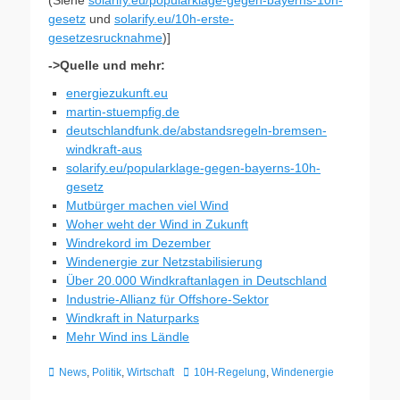
(Siehe
solarify.eu/popularklage-gegen-bayerns-10h-
gesetz
und
solarify.eu/10h-erste-
gesetzesrucknahme
)]
->Quelle und mehr:
energiezukunft.eu
martin-stuempfig.de
deutschlandfunk.de/abstandsregeln-bremsen-
windkraft-aus
solarify.eu/popularklage-gegen-bayerns-10h-
gesetz
Mutbürger machen viel Wind
Woher weht der Wind in Zukunft
Windrekord im Dezember
Windenergie zur Netzstabilisierung
Über 20.000 Windkraftanlagen in Deutschland
Industrie-Allianz für Offshore-Sektor
Windkraft in Naturparks
Mehr Wind ins Ländle
Kategorien
Schlagworte
News
,
Politik
,
Wirtschaft
10H-Regelung
,
Windenergie