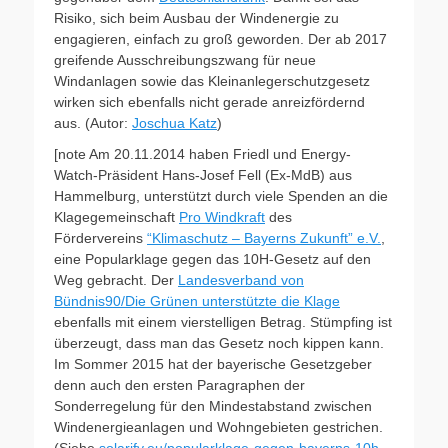
Risiko, sich beim Ausbau der Windenergie zu
engagieren, einfach zu groß geworden. Der ab 2017
greifende Ausschreibungszwang für neue
Windanlagen sowie das Kleinanlegerschutzgesetz
wirken sich ebenfalls nicht gerade anreizfördernd
aus. (Autor:
Joschua Katz
)
[note Am 20.11.2014 haben Friedl und Energy-
Watch-Präsident Hans-Josef Fell (Ex-MdB) aus
Hammelburg, unterstützt durch viele Spenden an die
Klagegemeinschaft
Pro Windkraft
des
Fördervereins
“Klimaschutz – Bayerns Zukunft” e.V.
,
eine Popularklage gegen das 10H-Gesetz auf den
Weg gebracht. Der
Landesverband von
Bündnis90/Die Grünen unterstützte die Klage
ebenfalls mit einem vierstelligen Betrag. Stümpfing ist
überzeugt, dass man das Gesetz noch kippen kann.
Im Sommer 2015 hat der bayerische Gesetzgeber
denn auch den ersten Paragraphen der
Sonderregelung für den Mindestabstand zwischen
Windenergieanlagen und Wohngebieten gestrichen.