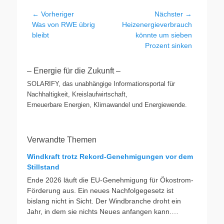
Beitragsnavigation
← Vorheriger
Nächster →
Vorheriger
Nächster
Was von RWE übrig
Heizenergieverbrauch
Beitrag:
Beitrag:
bleibt
könnte um sieben
Prozent sinken
– Energie für die Zukunft –
SOLARIFY, das unabhängige Informationsportal für
Nachhaltigkeit, Kreislaufwirtschaft,
Erneuerbare Energien, Klimawandel und Energiewende.
Verwandte Themen
Windkraft trotz Rekord-Genehmigungen vor dem
Stillstand
Ende 2026 läuft die EU-Genehmigung für Ökostrom-
Förderung aus. Ein neues Nachfolgegesetz ist
bislang nicht in Sicht. Der Windbranche droht ein
Jahr, in dem sie nichts Neues anfangen kann.
Jahrelang scheiterte die Windkraft an schleppenden