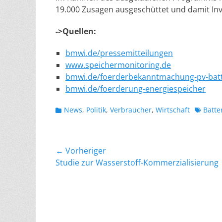
19.000 Zusagen ausgeschüttet und damit Inv
->Quellen:
bmwi.de/pressemitteilungen
www.speichermonitoring.de
bmwi.de/foerderbekanntmachung-pv-batt
bmwi.de/foerderung-energiespeicher
Kategorien
Schlagw
News
,
Politik
,
Verbraucher
,
Wirtschaft
Batte
Beitragsnavigation
← Vorheriger
Vorheriger
Studie zur Wasserstoff-Kommerzialisierung
Beitrag: