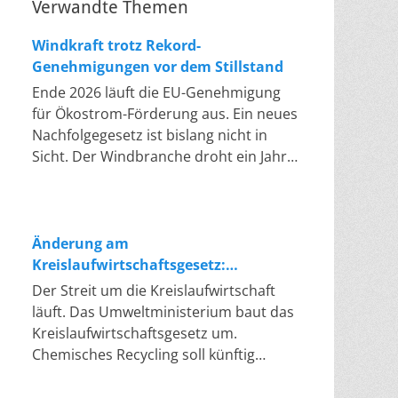
Verwandte Themen
Windkraft trotz Rekord-
Genehmigungen vor dem Stillstand
Ende 2026 läuft die EU-Genehmigung
für Ökostrom-Förderung aus. Ein neues
Nachfolgegesetz ist bislang nicht in
Sicht. Der Windbranche droht ein Jahr,
in dem sie nichts Neues anfangen kann.
Jahrelang scheiterte die Windkraft an
schleppenden Genehmigungen. Dieses
Problem hat die Politik tatsächlich
Änderung am
gelöst, die Verfahren laufen heute
Kreislaufwirtschaftsgesetz:
deutlich schneller. Die Halbjahresbilanz
Chemisches Recycling soll Lücke
Der Streit um die Kreislaufwirtschaft
der Branche bestätigt dieses Muster:
füllen
läuft. Das Umweltministerium baut das
So viele Windräder wie nie zuvor
Kreislaufwirtschaftsgesetz um.
wurden genehmigt, doch im ersten
Chemisches Recycling soll künftig
Halbjahr gingen netto nur rund zwei
gleichrangig neben dem klassischen
Gigawatt ans Netz. Der Bestand liegt
Recycling stehen. Die Entsorger sehen