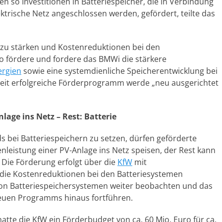
en so Investitionen in Batteriespeicher, die in Verbindung
lektrische Netz angeschlossen werden, gefördert, teilte das
it zu stärken und Kostenreduktionen bei den
So fördere und fordere das BMWi die stärkere
ergien
sowie eine systemdienliche Speicherentwicklung bei
nheit erfolgreiche Förderprogramm werde „neu ausgerichtet
nlage ins Netz – Rest: Batterie
 bei Batteriespeichern zu setzen, dürfen geförderte
zenleistung einer PV-Anlage ins Netz speisen, der Rest kann
 Die Förderung erfolgt über die
KfW
mit
 die Kostenreduktionen bei den Batteriesystemen
von Batteriespeichersystemen weiter beobachten und das
neuen Programms hinaus fortführen.
e die KfW ein Förderbudget von ca. 60 Mio. Euro für ca.