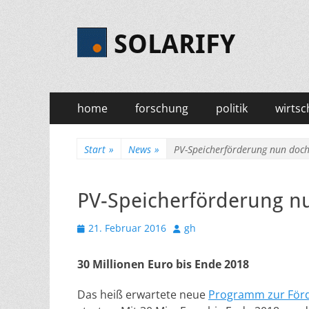
SOLARIFY
Primäres
Zum
home
forschung
politik
wirtsc
Inhalt
Menü
springen
Start
»
News
»
PV-Speicherförderung nun doch
PV-Speicherförderung n
Veröffentlicht
Autor
21. Februar 2016
gh
am
30 Millionen Euro bis Ende 2018
Das heiß erwartete neue
Programm zur Förd