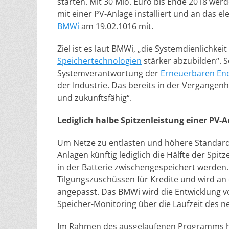
starten. Mit 30 Mio. Euro bis Ende 2018 werd
mit einer PV-Anlage installiert und an das e
BMWi
am 19.02.1016 mit.
Ziel ist es laut BMWi, „die Systemdienlichke
Speichertechnologien
stärker abzubilden“. 
Systemverantwortung der
Erneuerbaren En
der Industrie. Das bereits in der Vergange
und zukunftsfähig“.
Lediglich halbe Spitzenleistung einer PV-A
Um Netze zu entlasten und höhere Standards
Anlagen künftig lediglich die Hälfte der Spit
in der Batterie zwischengespeichert werden.
Tilgungszuschüssen für Kredite und wird an
angepasst. Das BMWi wird die Entwicklung 
Speicher-Monitoring über die Laufzeit des 
Im Rahmen des ausgelaufenen Programms hatt