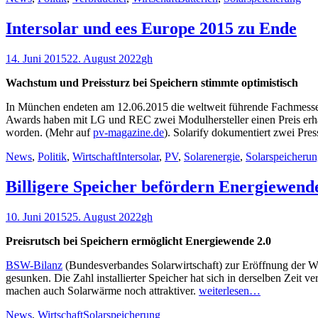
Intersolar und ees Europe 2015 zu Ende
Veröffentlicht
Autor
14. Juni 2015
22. August 2022
gh
am
Wachstum und Preissturz bei Speichern stimmte optimistisch
In München endeten am 12.06.2015 die weltweit führende Fachmesse 
Awards haben mit LG und REC zwei Modulhersteller einen Preis erhal
worden. (Mehr auf
pv-magazine.de
). Solarify dokumentiert zwei Pres
Kategorien
Schlagworte
News
,
Politik
,
Wirtschaft
Intersolar
,
PV
,
Solarenergie
,
Solarspeicheru
Billigere Speicher befördern Energiewend
Veröffentlicht
Autor
10. Juni 2015
25. August 2022
gh
am
Preisrutsch bei Speichern ermöglicht Energiewende 2.0
BSW-Bilanz
(Bundesverbandes Solarwirtschaft) zur Eröffnung der We
gesunken. Die Zahl installierter Speicher hat sich in derselben Zei
machen auch Solarwärme noch attraktiver.
weiterlesen…
Kategorien
Schlagworte
News
,
Wirtschaft
Solarspeicherung