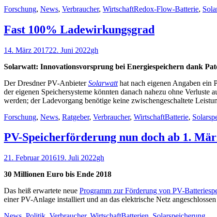
Kategorien
Schlagworte
Forschung
,
News
,
Verbraucher
,
Wirtschaft
Redox-Flow-Batterie
,
Sola
Fast 100% Ladewirkungsgrad
Veröffentlicht
Autor
14. März 2017
22. Juni 2022
gh
am
Solarwatt: Innovationsvorsprung bei Energiespeichern dank Pat
Der Dresdner PV-Anbieter
Solarwatt
hat nach eigenen Angaben ein Pa
der eigenen Speichersysteme könnten danach nahezu ohne Verluste a
werden; der Ladevorgang benötige keine zwischengeschaltete Leistu
Kategorien
Schlagworte
Forschung
,
News
,
Ratgeber
,
Verbraucher
,
Wirtschaft
Batterie
,
Solarsp
PV-Speicherförderung nun doch ab 1. Mär
Veröffentlicht
Autor
21. Februar 2016
19. Juli 2022
gh
am
30 Millionen Euro bis Ende 2018
Das heiß erwartete neue
Programm zur Förderung von PV-Batteriesp
einer PV-Anlage installiert und an das elektrische Netz angeschlossen 
Kategorien
Schlagworte
News
,
Politik
,
Verbraucher
,
Wirtschaft
Batterien
,
Solarspeicherung