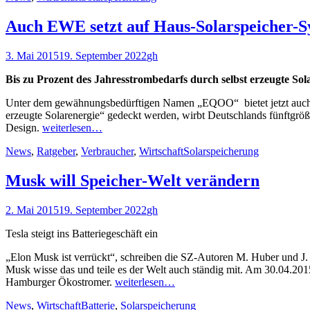
Auch EWE setzt auf Haus-Solarspeicher-S
Veröffentlicht
Autor
3. Mai 2015
19. September 2022
gh
am
Bis zu Prozent des Jahresstrombedarfs durch selbst erzeugte Sol
Unter dem gewähnungsbedürftigen Namen „EQOO“ bietet jetzt auc
erzeugte Solarenergie“ gedeckt werden, wirbt Deutschlands fünftgrö
Design.
weiterlesen…
Kategorien
Schlagworte
News
,
Ratgeber
,
Verbraucher
,
Wirtschaft
Solarspeicherung
Musk will Speicher-Welt verändern
Veröffentlicht
Autor
2. Mai 2015
19. September 2022
gh
am
Tesla steigt ins Batteriegeschäft ein
„Elon Musk ist verrückt“, schreiben die SZ-Autoren M. Huber und J.
Musk wisse das und teile es der Welt auch ständig mit. Am 30.04.2015 
Hamburger Ökostromer.
weiterlesen…
Kategorien
Schlagworte
News
,
Wirtschaft
Batterie
,
Solarspeicherung