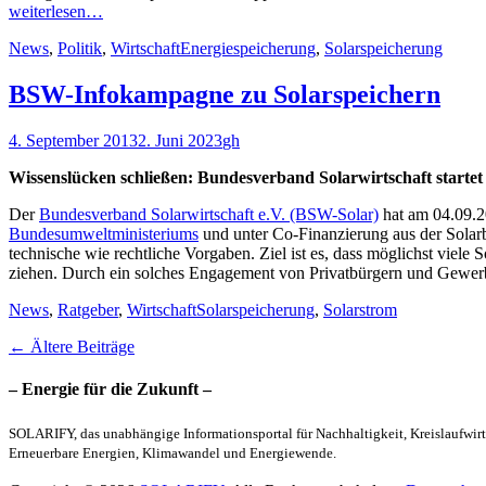
weiterlesen…
Kategorien
Schlagworte
News
,
Politik
,
Wirtschaft
Energiespeicherung
,
Solarspeicherung
BSW-Infokampagne zu Solarspeichern
Veröffentlicht
Autor
4. September 2013
2. Juni 2023
gh
am
Wissenslücken schließen: Bundesverband Solarwirtschaft starte
Der
Bundesverband Solarwirtschaft e.V. (BSW-Solar)
hat am 04.09.2
Bundesumweltministeriums
und unter Co-Finanzierung aus der Solar
technische wie rechtliche Vorgaben. Ziel ist es, dass möglichst viele
ziehen. Durch ein solches Engagement von Privatbürgern und Gewerb
Kategorien
Schlagworte
News
,
Ratgeber
,
Wirtschaft
Solarspeicherung
,
Solarstrom
Beitragsnavigation
←
Ältere Beiträge
– Energie für die Zukunft –
SOLARIFY, das unabhängige Informationsportal für Nachhaltigkeit, Kreislaufwirt
Erneuerbare Energien, Klimawandel und Energiewende.