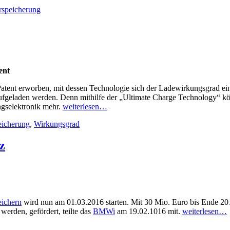
rspeicherung
ent
tent erworben, mit dessen Technologie sich der Ladewirkungsgrad eine
ufgeladen werden. Denn mithilfe der „Ultimate Charge Technology“ kön
ngselektronik mehr.
weiterlesen…
eicherung
,
Wirkungsgrad
z
eichern
wird nun am 01.03.2016 starten. Mit 30 Mio. Euro bis Ende 2018
werden, gefördert, teilte das
BMWi
am 19.02.1016 mit.
weiterlesen…