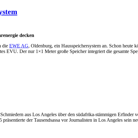
ystem
arenergie decken
h die
EWE AG
, Oldenburg, ein Hausspeichersystem an. Schon heute kö
ßtes EVU. Der nur 1×1 Meter große Speicher integriert die gesamte S
 Schmiedern aus Los Angeles über den südafrika-stämmigen Erfinder vo
präsentierte der Tausendsassa vor Journalisten in Los Angeles sein neu