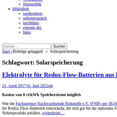
finanzethik
bibliothek
randnotizen
selbstgespräch
buchtipps
energie abc
links
Suchen
Suchen
nach:
Start
»
Beiträge getagged »
Solarspeicherung
Schlagwort:
Solarspeicherung
Elektrolyte für Redox-Flow-Batterien aus 
Veröffentlicht
Autor
21. April 2017
16. Juni 2022
gh
am
Kosten von 8 ct/kWh Speicherstrom möglich
Wie die
Fachagentur Nachwachsende Rohstoffe e.V. (FNR) am 18.0
für Redox-Flow-Batterien entwickeln, die sich gut für die stationäre 
Nebenprodukt anfallen.
weiterlesen…