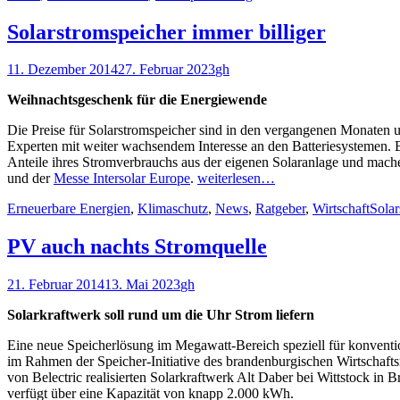
Solarstromspeicher immer billiger
Veröffentlicht
Autor
11. Dezember 2014
27. Februar 2023
gh
am
Weihnachtsgeschenk für die Energiewende
Die Preise für Solarstromspeicher sind in den vergangenen Monaten um 
Experten mit weiter wachsendem Interesse an den Batteriesystemen. 
Anteile ihres Stromverbrauchs aus der eigenen Solaranlage und mach
und der
Messe Intersolar Europe
.
weiterlesen…
Kategorien
Schl
Erneuerbare Energien
,
Klimaschutz
,
News
,
Ratgeber
,
Wirtschaft
Sola
PV auch nachts Stromquelle
Veröffentlicht
Autor
21. Februar 2014
13. Mai 2023
gh
am
Solarkraftwerk soll rund um die Uhr Strom liefern
Eine neue Speicherlösung im Megawatt-Bereich speziell für konventi
im Rahmen der Speicher-Initiative des brandenburgischen Wirtschafts
von Belectric realisierten Solarkraftwerk Alt Daber bei Wittstock i
verfügt über eine Kapazität von knapp 2.000 kWh.