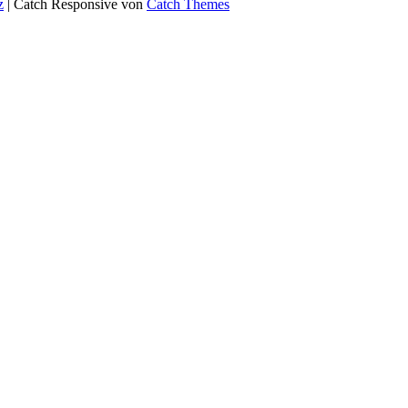
z
| Catch Responsive von
Catch Themes