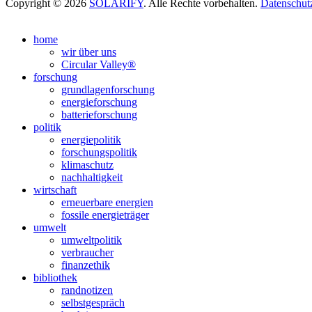
Copyright © 2026
SOLARIFY
. Alle Rechte vorbehalten.
Datenschut
Nach
oben
home
scrollen
wir über uns
Circular Valley®
forschung
grundlagenforschung
energieforschung
batterieforschung
politik
energiepolitik
forschungspolitik
klimaschutz
nachhaltigkeit
wirtschaft
erneuerbare energien
fossile energieträger
umwelt
umweltpolitik
verbraucher
finanzethik
bibliothek
randnotizen
selbstgespräch