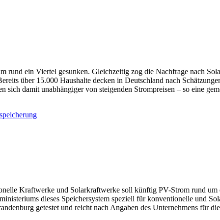
rund ein Viertel gesunken. Gleichzeitig zog die Nachfrage nach Solarba
Bereits über 15.000 Haushalte decken in Deutschland nach Schätzunge
en sich damit unabhängiger von steigenden Strompreisen – so eine ge
agworte
rspeicherung
onelle Kraftwerke und Solarkraftwerke soll künftig PV-Strom rund um 
ministeriums dieses Speichersystem speziell für konventionelle und So
n Brandenburg getestet und reicht nach Angaben des Unternehmens für di