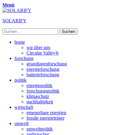
Menü
SOLARIFY
Suchen
nach:
Primäres
Zum
home
Inhalt
wir über uns
Menü
springen
Circular Valley®
forschung
grundlagenforschung
energieforschung
batterieforschung
politik
energiepolitik
forschungspolitik
klimaschutz
nachhaltigkeit
wirtschaft
erneuerbare energien
fossile energieträger
umwelt
umweltpolitik
verbraucher