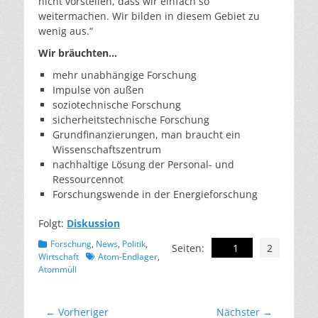
nicht vorstellen, dass wir einfach so
weitermachen. Wir bilden in diesem Gebiet zu
wenig aus.“
Wir bräuchten…
mehr unabhängige Forschung
Impulse von außen
soziotechnische Forschung
sicherheitstechnische Forschung
Grundfinanzierungen, man braucht ein
Wissenschaftszentrum
nachhaltige Lösung der Personal- und
Ressourcennot
Forschungswende in der Energieforschung
Folgt:
Diskussion
Kategorien
Forschung
,
News
,
Politik
,
Seiten:
1
2
Schlagworte
Wirtschaft
Atom-Endlager
,
Atommüll
Beitragsnavigation
← Vorheriger
Nächster →