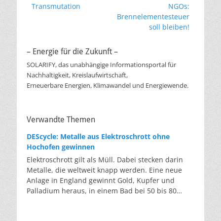
Vorheriger
Nächster
Transmutation
NGOs:
Beitrag:
Beitrag:
Brennelementesteuer
soll bleiben!
– Energie für die Zukunft –
SOLARIFY, das unabhängige Informationsportal für
Nachhaltigkeit, Kreislaufwirtschaft,
Erneuerbare Energien, Klimawandel und Energiewende.
Verwandte Themen
DEScycle: Metalle aus Elektroschrott ohne
Hochofen gewinnen
Elektroschrott gilt als Müll. Dabei stecken darin
Metalle, die weltweit knapp werden. Eine neue
Anlage in England gewinnt Gold, Kupfer und
Palladium heraus, in einem Bad bei 50 bis 80
Grad, statt wie bisher im Hochofen. Klassisches
Metallrecycling schmilzt Leiterplatten und